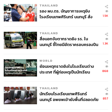
THAILAND
รอง ผบ.ตร. บัญชาการเหตุยิง
1.5K
โรงเรียนเทพศิรินทร์ นนทบุรี สั่ง
ค้นหา 2 รอบยืนยันไร้คนติดค้าง พบ
ศพปู่-ย่าที่บ้านพักผู้ก่อเหตุ
THAILAND
สื่อนอกจับตากราดยิง รร. ใน
1.3K
นนทบุรี ชี้ไทยมีอัตราครอบครองปืน
สูงในระดับต้นของภูมิภาค
WORLD
ย้อนเหตุกราดยิงในโรงเรียนต่าง
868
ประเทศ ที่ผู้ก่อเหตุเป็นนักเรียน
THAILAND
นักเรียนโรงเรียนเทพศิรินทร์
857
นนทบุรี อพยพเข้ายังพื้นที่ปลอดภัย
ชั่วคราว หลังเหตุใช้อาวุธปืนภายใน
โรงเรียนคลี่คลาย