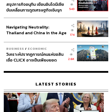
สรุปภารกิจอนุทิน เยือนอินโดนีเซีย
543
ขับเคลื่อนการทูตเศรษฐกิจเชิงรุก
ประกาศหุ้นส่วนยุทธศาสตร์ไทย –
อินโดนีเซีย
Navigating Neutrality:
Thailand and China in the Age
174
of a New Global Order
BUSINESS
/
ECONOMIC
วิเคราะห์ปรากฏการณ์คนแห่ขอสิน
2.6K
เชื่อ CLICX อาจเป็นเพียงยอด
ภูเขาน้ำแข็ง ของปัญหาหนี้ครัว
เรือนไทยที่ถูกซุกไว้
LATEST STORIES