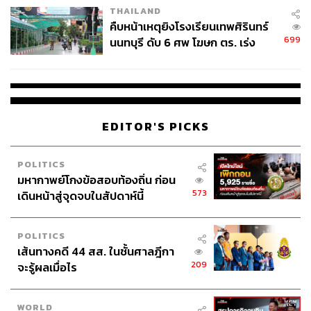
THAILAND
คืบหน้าเหตุยิงโรงเรียนเทพศิรินทร์
699
นนทบุรี ดับ 6 ศพ โฆษก ตร. เร่ง
สอบปมขโมยปืนปู่ก่อเหตุ
EDITOR'S PICKS
POLITICS
มหากาพย์โกงข้อสอบท้องถิ่น ก่อน
573
เดินหน้าสู่จุดจบในสัปดาห์นี้
POLITICS
เส้นทางคดี 44 สส. ในชั้นศาลฎีกา
209
จะรู้ผลเมื่อไร
WORLD