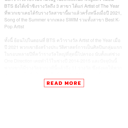
BTS ยังได้เข้าชิงรางวัลถึง 3 สาขา ได้แก่ Artist of The Year
ที่พวกเขาเคยได้รับรางวัลสาขานี้มาแล้วครั้งหนึ่งเมื่อปี 2021,
Song of the Summer จากเพลง SWIM รวมทั้งสาขา Best K-
Pop Artist
ทั้งนี้ ย้อนไปในตอนที่ BTS คว้ารางวัล Artist of the Year เมื่อ
ปี 2021 พวกเขายังสร้างประวัติศาสตร์การเป็นศิลปินกลุ่มแรก
ในรอบหลายปีที่คว้ารางวัลใหญ่ที่สุดนี้ไปครอง นับตั้งแต่ช่วง
One Direction เคยทำไว้ในช่วงปี 2014-2015 และปัจจุบันนี้
พวกเขาก็มีรางวัลจากเวทีนี้แล้วถึง 11 รางวัล ซึ่งส่งผลให้พวก
เขากลายเป็นศิลปินกลุ่มที่คว้ารางวัล AMAs มากที่สุดเป็น
อันดับ 2 รองจากวงคันทรีระดับตำนานอย่าง Alabama ที่เคย
READ MORE
ทำสถิติไว้สูงถึง 23 รางวัล
ในทางเดียวกัน เมื่อปี 2017 พวกเขายังเปิดตัวการแสดงใน
โทรทัศน์สหรัฐอเมริกาเป็นครั้งแรกด้วยโชว์บนเวที AMAs
พร้อมกับเพลง DNA ซึ่งนั่นก็ทำให้พวกเขาเป็นกลุ่มศิลปิน
เกาหลีวงแรกที่ขึ้นแสดงในงานนี้ นับตั้งแต่เริ่มจัดงานมาในปี