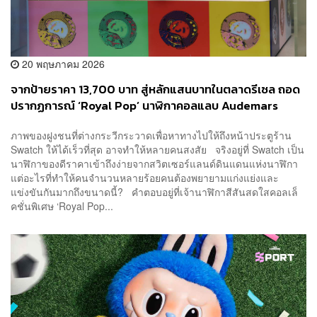
20 พฤษภาคม 2026
จากป้ายราคา 13,700 บาท สู่หลักแสนบาทในตลาดรีเซล ถอด
ปรากฏการณ์ ‘Royal Pop’ นาฬิกาคอลแลบ Audemars
Piguet x Swatch ที่สั่นสะเทือนวงการทั่วโลก
ภาพของฝูงชนที่ต่างกระวีกระวาดเพื่อหาทางไปให้ถึงหน้าประตูร้าน
Swatch ให้ได้เร็วที่สุด อาจทำให้หลายคนสงสัย จริงอยู่ที่ Swatch เป็น
นาฬิกาของดีราคาเข้าถึงง่ายจากสวิตเซอร์แลนด์ดินแดนแห่งนาฬิกา
แต่อะไรที่ทำให้คนจำนวนหลายร้อยคนต้องพยายามแก่งแย่งและ
แข่งขันกันมากถึงขนาดนี้? คำตอบอยู่ที่เจ้านาฬิกาสีสันสดใสคอลเล็
คชั่นพิเศษ ‘Royal Pop...