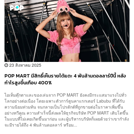
23 สิงหาคม 2025
POP MART มีสิทธิ์เห็นรายได้แตะ 4 พันล้านดอลลาร์ปีนี้ หลัง
กำไรสูงขึ้นเกือบ 400%
ไอเท็มตุ๊กตาและของเล่นจาก POP MART ยังคงมีกระแสมาแรงไปทั่ว
โลกอย่างต่อเนื่อง โดยเฉพาะตัวการ์ตูนคาแรกเตอร์ Labubu ที่ได้รับ
ความนิยมท่วมท้น จนกลายเป็นโปรดักต์ที่ถูกขายต่อในราคาเพิ่มขึ้น
อย่างทวีคูณ ความสำเร็จนี้ส่งผลให้ธุรกิจบริษัท POP MART เติบโตขึ้น
ในแบบที่ไม่เคยเกิดขึ้นมาก่อน และผู้บริหารบริษัทก็เผยด้วยว่าเขากำลัง
จะมีรายได้ถึง 4 พันล้านดอลลาร์ หรือม...