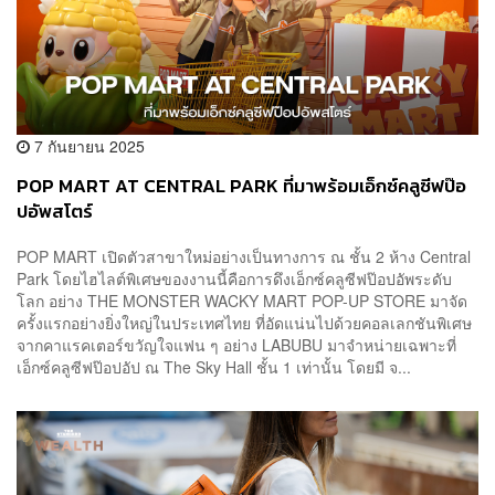
7 กันยายน 2025
POP MART AT CENTRAL PARK ที่มาพร้อมเอ็กซ์คลูซีฟป๊อ
ปอัพสโตร์
POP MART เปิดตัวสาขาใหม่อย่างเป็นทางการ ณ ชั้น 2 ห้าง Central
Park โดยไฮไลต์พิเศษของงานนี้คือการดึงเอ็กซ์คลูซีฟป๊อปอัพระดับ
โลก อย่าง THE MONSTER WACKY MART POP-UP STORE มาจัด
ครั้งแรกอย่างยิ่งใหญ่ในประเทศไทย ที่อัดแน่นไปด้วยคอลเลกชันพิเศษ
จากคาแรคเตอร์ขวัญใจแฟน ๆ อย่าง LABUBU มาจำหน่ายเฉพาะที่
เอ็กซ์คลูซีฟป๊อปอัป ณ The Sky Hall ชั้น 1 เท่านั้น โดยมี จ...