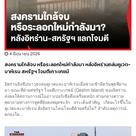
4 มิถุนายน 2026
สงครามใกล้จบ หรือระลอกใหม่กำลังมา หลังอิหร่านถล่มคูเวต-
บาห์เรน สหรัฐฯ โจมตีเกาะเกชม์
อิหร่านยิงขีปนาวุธถล่มคูเวตและบาห์เรนเมื่อช่วงเช้ามืดวันพุธที่ผ่าน
มา ขณะที่ฝ่ายสหรัฐฯ โจมตีเกาะเกชม์ (Qeshm Island) ของอิหร่าน
ส่งผลให้สถานการณ์ในอ่าวเปอร์เซียตึงเครียดหนัก ท่ามกลางความ
พยายามทางการทูตที่ยังคงหยุดชะงัก ประเด็นสำคัญ เกิดอะไรขึ้นใน
คูเวตและบาห์เรน ฝั่งอิหร่านโดนโจมตีด้วยหรือไม่? ลำดับเหตุการณ์
ตกลงใค...