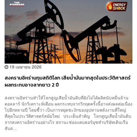
19 เมษายน 2026
สงครามอิหร่านทุบสถิติโลก เสียน้ำมันมากสุดในประวัติศาสตร์
ผลกระทบอาจลากยาว 2 ปี
สงครามอิหร่านทำให้โลกสูญเสียน้ำมันดิบที่ยังไม่ได้ผลิตนับหมื่นล้าน
ดอลลาร์ นักวิเคราะห์เตือน ผลกระทบจากวิกฤตครั้งนี้อาจส่งผลต่อเนื่อง
ไปอีกหลายปี โดยชี้ว่า เป็นการหยุดชะงักของอุปทานพลังงานที่ใหญ่
ที่สุดในประวัติศาสตร์สมัยใหม่ ประเด็นสำคัญ โลกสูญเสียน้ำมันดิบ
จากสงครามอิหร่านอย่างไร สถานะช่องแคบฮอร์มุซทำบริษัทเดินเรือ
สับส...