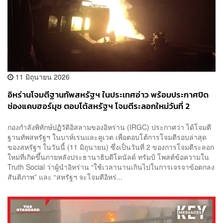
11 มิถุนายน 2026
อิหร่านโจมตีฐานทัพสหรัฐฯ ในประเทศอ่าว พร้อมประกาศปิด
ช่องแคบฮอร์มุซ ตอบโต้สหรัฐฯ โจมตีระลอกใหม่วันที่ 2
กองกำลังพิทักษ์ปฏิวัติอิสลามของอิหร่าน (IRGC) ประกาศว่า ได้โจมตี
ฐานทัพสหรัฐฯ ในบาห์เรนและคูเวต เพื่อตอบโต้การโจมตีรอบล่าสุด
ของสหรัฐฯ ในวันนี้ (11 มิถุนายน) ซึ่งเป็นวันที่ 2 ของการโจมตีระลอก
ใหม่ที่เกิดขึ้นภายหลังประธานาธิบดีโดนัลด์ ทรัมป์ โพสต์ข้อความใน
Truth Social ว่าผู้นำอิหร่าน “ใช้เวลานานเกินไปในการเจรจาข้อตกลง
สันติภาพ” และ “สหรัฐฯ จะโจมตีอิหร่...