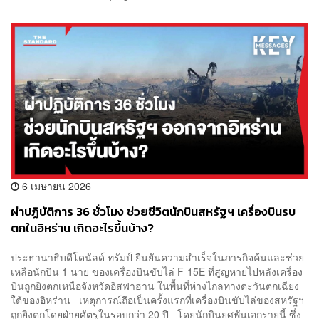
6 เมษายน 2026
ผ่าปฏิบัติการ 36 ชั่วโมง ช่วยชีวิตนักบินสหรัฐฯ เครื่องบินรบ
ตกในอิหร่าน เกิดอะไรขึ้นบ้าง?
ประธานาธิบดีโดนัลด์ ทรัมป์ ยืนยันความสำเร็จในภารกิจค้นและช่วย
เหลือนักบิน 1 นาย ของเครื่องบินขับไล่ F-15E ที่สูญหายไปหลังเครื่อง
บินถูกยิงตกเหนือจังหวัดอิสฟาฮาน ในพื้นที่ห่างไกลทางตะวันตกเฉียง
ใต้ของอิหร่าน เหตุการณ์ถือเป็นครั้งแรกที่เครื่องบินขับไล่ของสหรัฐฯ
ถูกยิงตกโดยฝ่ายศัตรูในรอบกว่า 20 ปี โดยนักบินยศพันเอกรายนี้ ซึ่ง