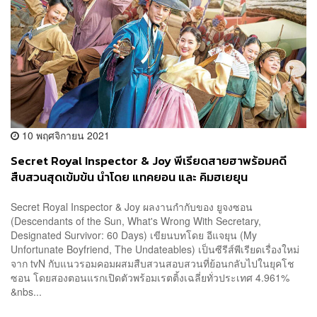
10 พฤศจิกายน 2021
Secret Royal Inspector & Joy พีเรียดสายฮาพร้อมคดี
สืบสวนสุดเข้มข้น นำโดย แทคยอน และ คิมฮเยยุน
Secret Royal Inspector & Joy ผลงานกำกับของ ยูจงซอน
(Descendants of the Sun, What's Wrong With Secretary,
Designated Survivor: 60 Days) เขียนบทโดย อีแจยุน (My
Unfortunate Boyfriend, The Undateables) เป็นซีรีส์พีเรียดเรื่องใหม่
จาก tvN กับแนวรอมคอมผสมสืบสวนสอบสวนที่ย้อนกลับไปในยุคโช
ซอน โดยสองตอนแรกเปิดตัวพร้อมเรตติ้งเฉลี่ยทั่วประเทศ 4.961%
&nbs...