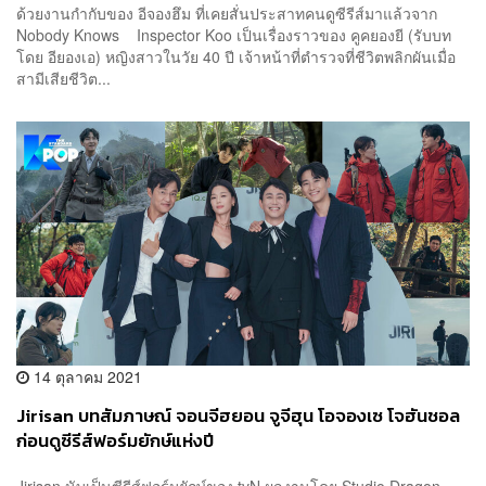
ด้วยงานกำกับของ อีจองฮึม ที่เคยสั่นประสาทคนดูซีรีส์มาแล้วจาก
Nobody Knows Inspector Koo เป็นเรื่องราวของ คูคยองยี (รับบท
โดย อียองเอ) หญิงสาวในวัย 40 ปี เจ้าหน้าที่ตำรวจที่ชีวิตพลิกผันเมื่อ
สามีเสียชีวิต...
14 ตุลาคม 2021
Jirisan บทสัมภาษณ์ จอนจีฮยอน จูจีฮุน โอจองเซ โจฮันชอล
ก่อนดูซีรีส์ฟอร์มยักษ์แห่งปี
Jirisan นับเป็นซีรีส์ฟอร์มยักษ์ของ tvN ผลงานโดย Studio Dragon