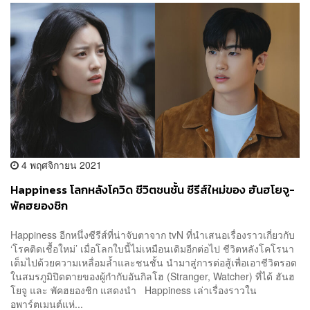
4 พฤศจิกายน 2021
Happiness โลกหลังโควิด ชีวิตชนชั้น ซีรีส์ใหม่ของ ฮันฮโยจู-
พัคฮยองชิก
Happiness อีกหนึ่งซีรีส์ที่น่าจับตาจาก tvN ที่นำเสนอเรื่องราวเกี่ยวกับ
‘โรคติดเชื้อใหม่’ เมื่อโลกใบนี้ไม่เหมือนเดิมอีกต่อไป ชีวิตหลังโคโรนา
เต็มไปด้วยความเหลื่อมล้ำและชนชั้น นำมาสู่การต่อสู้เพื่อเอาชีวิตรอด
ในสมรภูมิปิดตายของผู้กำกับอันกิลโฮ (Stranger, Watcher) ที่ได้ ฮันฮ
โยจู และ พัคฮยองชิก แสดงนำ Happiness เล่าเรื่องราวใน
อพาร์ตเมนต์แห่...