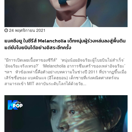
24 พฤศจิกายน 2021
แบคซึงยู ในซีรีส์ Melancholia เด็กหนุ่มผู้ร่วงหล่นลงสู่พื้นดิน
แต่ยังโบยบินได้อย่างอิสระอีกครั้ง
*มีการเปิดเผยเนื้อหาของซีรีส์* ‘หนุ่มน้อยอัจฉริยะผู้โบยบินไม่สำเร็จ’
‘อัจฉริยะจริงเหรอ?’ ‘Melancholia อาการซึมเศร้าของเหล่าอัจฉริยะ’
ฯลฯ หัวข้อเหล่านี้คือตัวอย่างบทความในช่วงปี 2011 ที่ปรากฏขึ้นเมื่อ
เสิร์ชชื่อของ แบคมินแจ (อีโดฮยอน) เด็กชายที่เก่งคณิตศาสตร์จน
สามารถเข้า MIT สถาบันระดับโลกได้ด้วยวัย...