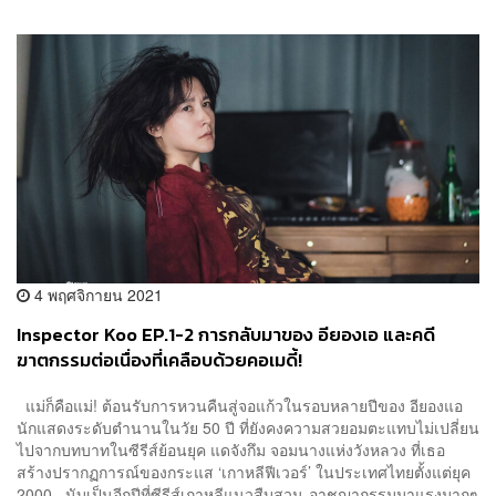
4 พฤศจิกายน 2021
Inspector Koo EP.1-2 การกลับมาของ อียองเอ และคดี
ฆาตกรรมต่อเนื่องที่เคลือบด้วยคอเมดี้!
แม่ก็คือแม่! ต้อนรับการหวนคืนสู่จอแก้วในรอบหลายปีของ อียองแอ
นักแสดงระดับตำนานในวัย 50 ปี ที่ยังคงความสวยอมตะแทบไม่เปลี่ยน
ไปจากบทบาทในซีรีส์ย้อนยุค แดจังกึม จอมนางแห่งวังหลวง ที่เธอ
สร้างปรากฏการณ์ของกระแส ‘เกาหลีฟีเวอร์’ ในประเทศไทยตั้งแต่ยุค
2000 นับเป็นอีกปีที่ซีรีส์เกาหลีแนวสืบสวน-อาชญากรรมมาแรงมากๆ