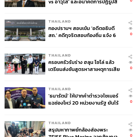
0
vs อาวุโส’ และอนาคตการปฏิรูปสี
TAGS:
K-Series
ซีรีส์เกาหลี
Melancholia
กากี กับ พล.ต.อ. เอก อังสนานนท์
THAILAND
กองปราบฯ สอบเข้ม ‘อดีตอธิบดี
0
สถ.’ คดีทุจริตสอบท้องถิ่น แจ้ง 6
ข้อหาหนัก จ่อชง ป.ป.ช. 12 ส.ค. นี้
THAILAND
ครอบครัวรับร่าง ฮลุน โซโล่ แล้ว
1.9K
0
เตรียมส่งชันสูตรหาสาเหตุการเสีย
ชีวิต
ABOUT THE AUTHOR
THAILAND
เจิมสิริ เหลืองศุภภรณ์
‘ธนารัตน์’ ให้ปากคำตำรวจไซเบอร์
นักสังเกตการณ์วงการบันเทิงไทยและต่าง
0
แฉช่องโหว่ 20 หน่วยงานรัฐ ยันไร้
ประเทศ เชื่อว่าคัลเจอร์คือสิ่งที่หล่อหลอมให้
นัยทางการเมือง
คนในยุคสมัยหนึ่งเติบโตขึ้นมา และมีส่วนใน
การขับเคลื่อนเปลี่ยนแปลงสังคมได้ ปัจจุบัน
กำลังสนใจวัฒนธรรมบันเทิงเกาหลี
THAILAND
สรุปมหากาพย์กล้องส่องพระ
ABOUT THE AUTHOR
0
ZEISS Blue Marine จากสัญญา