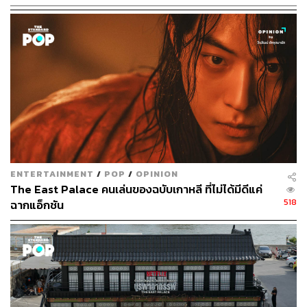
อีโดฮยอนได้ให้สัมภาษณ์ไว้ในวันอ่านบทว่า “สำหรับการรับ
บทอัจฉริยะคณิตศาสตร์ในซีรีส์เรื่องนี้ พูดตามตรงว่าผมห่าง
ไกลจากมันมาตั้งแต่สมัยเรียนมัธยมเลยก็ว่าได้ แต่หลังจาก
เตรียมตัวเพื่อรับบทนี้ ผมก็เริ่มค้นพบว่านักคณิตศาสตร์มักจะ
มีโลกใบเล็กๆ ของตัวเอง ซึ่งโลกที่ว่านั้นมีหลายแง่มุมที่น่า
สนใจและคล้ายกับชีวิตของพวกเรา ดังนั้นผมจึงเริ่มสนุกกับ
ศึกษาตัวละครนี้มากขึ้นครับ
ENTERTAINMENT
/
POP
/
OPINION
“
Melancholia
อาจเป็นคำที่ผู้ชมรู้สึกไม่ค่อยคุ้นเคย แต่จริงๆ
The East Palace คนเล่นของฉบับเกาหลี ที่ไม่ได้มีดีแค่
แล้วมันมีความหมายซ่อนอยู่เบื้องหลัง ซึ่งตัวผมเองก็เพิ่งค้น
518
ฉากแอ็กชัน
พบมันในขณะที่ศึกษาบทนี้ ผมคิดว่าคำนี้มีความหมายที่ดี
มากๆ จนอยากจะให้มันเป็นคติประจำใจในชีวิตเลยครับ ผม
จะทำงานอย่างหนักเพื่อถ่ายทอดตัวละครแบคซึงยูออกมาให้
ดีที่สุด เพื่อที่ผู้ชมจะได้ค้นพบความหมายที่ซ่อนอยู่ของชื่อซี
รีส์ไปพร้อมกันขณะที่ออกอากาศ”