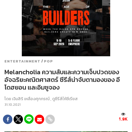
/
ENTERTAINMENT
POP
Melancholia ความลับและความเจ็บปวดของ
อัจฉริยะคณิตศาสตร์ ซีรีส์น่าจับตามองของ อี
โดฮยอน และอิมซูจอง
โดย
เจิมสิริ เหลืองศุภภรณ์
,
ดูซีรีส์ให้ซีเรียส
31.10.2021
1.9K