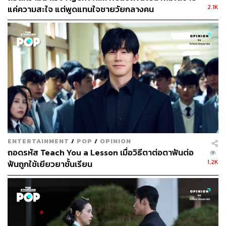
2.1K
แค่ความสะใจ แต่พูดแทนใจชายวัยกลางคน
Melancholia
กำกับโดย คิมซังฮยอก
(Extraordinary You,
ENTERTAINMENT
/
POP
/
OPINION
True Beauty)
เขียนบทโดย คิมจีอุน
(
Doctor John
,
Hyde
ถอดรหัส Teach You a Lesson เมื่อวิธีตาต่อตาฟันต่อ
Jekyll, Me
)
ออกอากาศทุกวันพุธ-พฤหัสบดี เริ่มตอนแรกวันที่
1.2K
ฟันถูกใช้เยียวยาชั้นเรียน
12 พฤศจิกายน
นี้ ทางช่อง tvN แฟนซีรีส์ชาวไทยสามารถรับ
ชมได้ผ่าน Viu Thailand
ตัวอย่างซีรีส์
Melancholia