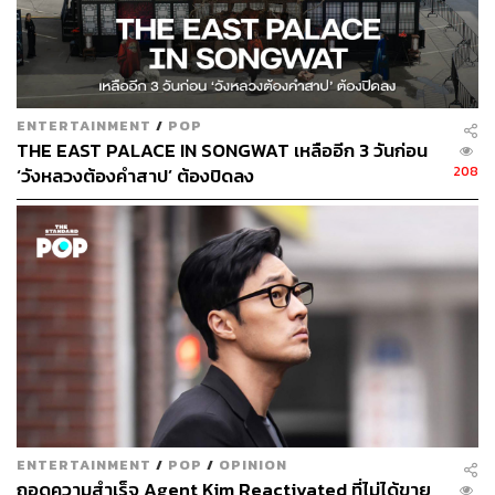
ในด้านของทีมผู้ผลิตละครได้กล่าวถึงนักแสดงนำทั้งสองเอา
ไว้ว่า “แม้ว่าตัวละครแบคซึงยูจะไม่ค่อยแสดงอารมณ์ทาง
สีหน้ามากมายนัก แต่อีโดฮยอนก็สามารถซึมซับความรู้สึก
ของตัวละครได้ดีมาก เราอยากให้ผู้ชมตั้งตารอการแสดงที่
จริงใจของอีโดฮยอนที่จะเปล่งประกายอีกครั้งในซีรีส์เรื่องนี้
ENTERTAINMENT
/
POP
THE EAST PALACE IN SONGWAT เหลืออีก 3 วันก่อน
“ส่วนนักแสดงอิมซูจองก็เช่นกัน เธอสามารถเข้าถึงตัวละคร
208
‘วังหลวงต้องคำสาป’ ต้องปิดลง
ของจียุนซูได้อย่างสมบูรณ์แบบในระดับที่เราไม่สามารถ
จินตนาการถึงใครที่จะมารับบทนี้ได้เลยนอกจากเธอ และเรา
เชื่อว่าการแสดงของอิมซูจองในซีรีส์
Melancholia
จะกระตุ้น
หัวใจของผู้ชมให้เต้นแรงได้อีกครั้งแน่นอน”
ENTERTAINMENT
/
POP
/
OPINION
ถอดความสำเร็จ Agent Kim Reactivated ที่ไม่ได้ขาย