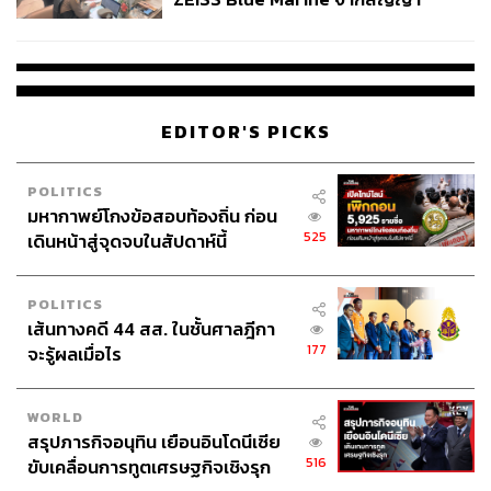
ผลิต 8.3 ล้าน สู่ข้อพิพาท ‘มา
ดูซีรีส์ให้ซีเรียส
เวลล์ฯ’ ฟ้อง ‘โทน บางแค’ ผิดนัด
นักดูซีรีส์แบบจริงจัง สนใจทุกเรื่องราวที่ซ่อน
จ่ายหนี้-แอบระบุแบรนด์
อยู่ในแต่ละฉาก สนุกกับการจับประเด็นต่างๆ
มาคุยกันแบบซีเรียส โดยเฉพาะซีรีส์เกาหลีที่
ต้องดูทุกคืนเป็นกิจวัตรก่อนนอน
EDITOR'S PICKS
POLITICS
มหากาพย์โกงข้อสอบท้องถิ่น ก่อน
525
เดินหน้าสู่จุดจบในสัปดาห์นี้
POLITICS
เส้นทางคดี 44 สส. ในชั้นศาลฎีกา
177
จะรู้ผลเมื่อไร
WORLD
สรุปภารกิจอนุทิน เยือนอินโดนีเซีย
516
ขับเคลื่อนการทูตเศรษฐกิจเชิงรุก