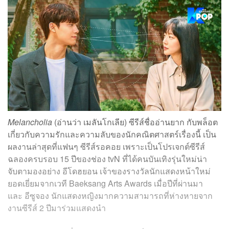
Melancholia
(อ่านว่า เมลันโกเลีย) ซีรีส์ชื่ออ่านยาก กับพล็อต
เกี่ยวกับความรักและความลับของนักคณิตศาสตร์เรื่องนี้ เป็น
ผลงานล่าสุดที่แฟนๆ ซีรีส์รอคอย เพราะเป็นโปรเจกต์ซีรีส์
ฉลองครบรอบ 15 ปีของช่อง tvN ที่ได้คนบันเทิงรุ่นใหม่น่า
จับตามองอย่าง อีโดฮยอน เจ้าของรางวัลนักแสดงหน้าใหม่
ยอดเยี่ยมจากเวที Baeksang Arts Awards เมื่อปีที่ผ่านมา
และ อีซูจอง นักแสดงหญิงมากความสามารถที่ห่างหายจาก
งานซีรีส์ 2 ปีมาร่วมแสดงนำ