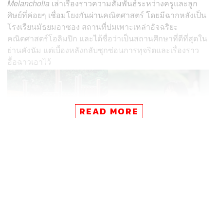
Melancholia
เล่าเรื่องราวความสัมพันธ์ระหว่างครูและลูก
ศิษย์ที่ค่อยๆ เชื่อมโยงกันผ่านคณิตศาสตร์ โดยมีฉากหลังเป็น
โรงเรียนมัธยมอาซอง สถานที่บ่มเพาะเหล่าอัจฉริยะ
คณิตศาสตร์โอลิมปิก และได้ชื่อว่าเป็นสถานศึกษาที่ดีที่สุดใน
ย่านคังนัม แต่เบื้องหลังกลับซุกซ่อนการทุจริตและเรื่องราว
อื้อฉาวเอาไว้
READ MORE
จียุนซู (รับบทโดย อิมซูจอง) อาจารย์สอนคณิตศาสตร์ที่มี
บุคลิกน่าหลงใหล เธอเป็นคนอารมณ์ดี แถมยังมีโปรไฟล์ด้าน
การสอนที่ยอดเยี่ยม จียุนซูเชื่อว่าตัวเลขคือสิ่งสวยงาม เธอจึง