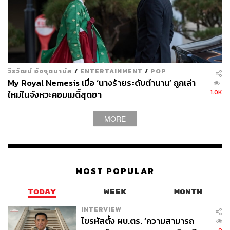
วีรวัฒน์ อัจจุตมานัส
/
ENTERTAINMENT
/
POP
My Royal Nemesis เมื่อ ‘นางร้ายระดับตำนาน’ ถูกเล่า
1.0K
ใหม่ในจังหวะคอมเมดี้สุดฮา
MORE
อ้างอิง:
https://asianwiki.com/Melancholia_(Korean_Drama)
https://www.soompi.com/article/1492284wpp/lee-do-
hyun-turns-into-a-former-math-prodigy-who-lost-his-p
MOST POPULAR
assion-in-upcoming-drama-melancholia
https://www.soompi.com/article/1491590wpp/watch-i
TODAY
WEEK
MONTH
m-soo-jung-lee-do-hyun-and-more-test-their-chemistr
INTERVIEW
y-at-melancholia-script-reading
ไขรหัสตั้ง ผบ.ตร. ‘ความสามารถ