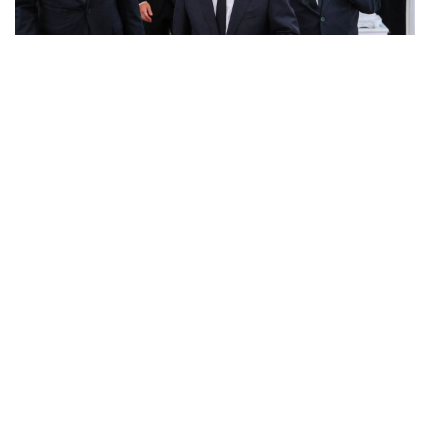
POLITICS
ทักษิณ ร่วมสวดพระอภิธรรมศพ ‘พล.ต.ท. ผ่อน’ บิดา
...
‘พักตร์พิไล ทวีสิน’ สิริอายุ 103 ปี แกนนำเพื่อไทย-บุคคล
หลากวงการร่วมอาลัย
BUSINESS
/
ECONOMIC
คลังเตรียมจำหน่ายพันธบัตรรัฐบาล ‘ออมพลัส’ รอบถัดไป
...
เร็วสุด 4 ก.ย.นี้ อาจเพิ่มสัดส่วนการขายแบบ Small Lot