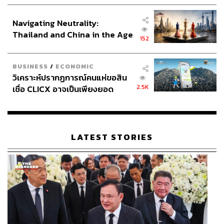
ประกาศหุ้นส่วนยุทธศาสตร์ไทย –
อินโดนีเซีย
Navigating Neutrality:
Thailand and China in the Age
152
of a New Global Order
BUSINESS
/
ECONOMIC
วิเคราะห์ปรากฏการณ์คนแห่ขอสิน
2.5K
เชื่อ CLICX อาจเป็นเพียงยอด
ภูเขาน้ำแข็ง ของปัญหาหนี้ครัว
เรือนไทยที่ถูกซุกไว้
LATEST STORIES