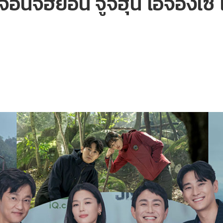
อนจีฮยอน จูจีฮุน โอจองเซ โจ