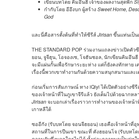
เขียนบทโดย คิมอึนฮี เจ้าของผลงานสุดพีก
Si
กำกับโดย อีอึงบก ผู้สร้าง
Sweet Home, Descen
God
และนี่คือสารตั้งต้นที่ทำให้ซีรีส์
Jirisan
ขึ้นแท่นเป็
THE STANDARD POP ร่วมงานแถลงข่าวเปิดตัวซีร
ยอน, จูจีฮุน, โอจองเซ, โจฮันชอล, นักเขียนคิมอึนฮี
จะมีแผ่นกั้นเพื่อรักษาระยะห่าง แต่ก็ยังคงทักทาย เค
เรื่องนี้พวกเขาทำงานกันด้วยความสนุกสนานและเคม
ก่อนเริ่มการสัมภาษณ์ ทาง iQiyi ได้เปิดตัวอย่างซ
ของเจ้าหน้าที่ในภูเขาจีรีแล้ว ยังเต็มไปด้วยฉากหล
Jirisan
จะบอกเล่าเรื่องราวการทำงานของเจ้าหน้าที่อุท
เกาหลีใต้
ซออีกัง (รับบทโดย จอนจีฮยอน) เธอคือเจ้าหน้าที่อุทยาน
สถานที่ในการปีนเขา ขณะที่ คังฮยอนโจ (รับบทโดย จ
ความลับซึ่งบอกใครไม่ได้ ทั้งคู่จะกลายมาเป็นคู่หูใ