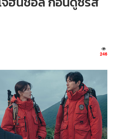
ฮันชอล ก่อนดูซีรีส์
246