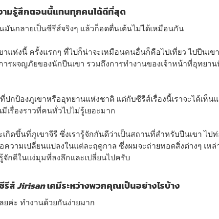
ู้สึกตอนนี้แทนทุกคนได้ดีที่สุด
ันกลายเป็นซีรีส์จริงๆ แล้วก็อดตื่นเต้นไม่ได้เหมือนกัน
ห่งนี้ ครั้งแรกๆ ที่ไปก็น่าจะเหมือนคนอื่นก็คือไปเที่ยว ไปปีนเขา
 การผจญภัยของนักปีนเขา รวมถึงการทำงานของเจ้าหน้าที่อุทยานที
่ปกป้องภูเขาหรืออุทยานแห่งชาติ แต่กับซีรีส์เรื่องนี้เราจะได้เห็นแง
มีเรื่องราวที่คนทั่วไปไม่รู้เยอะมาก
ิดขึ้นที่ภูเขาจีรี ซึ่งเรารู้จักกันดีว่าเป็นสถานที่สำหรับปีนเขา ไปท
ีคือความเปลี่ยนแปลงในแต่ละฤดูกาล ซึ่งผมจะถ่ายทอดสิ่งต่างๆ เหล่า
จักดีในแง่มุมที่ลงลึกและเปลี่ยนไปครับ
ีรีส์
Jirisan
เคมีระหว่างพวกคุณเป็นอย่างไรบ้าง
 เลยค่ะ ทำงานด้วยกันง่ายมาก