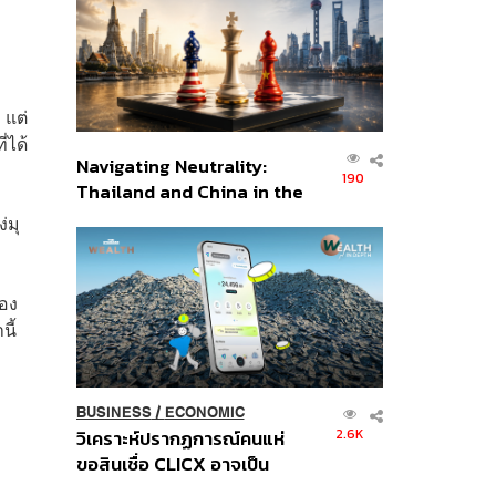
อินโดนีเซีย
 แต่
่ได้
Navigating Neutrality:
190
Thailand and China in the
Age of a New Global
่มุ
Order
่อง
นี้
BUSINESS
/
ECONOMIC
2.6K
วิเคราะห์ปรากฏการณ์คนแห่
ขอสินเชื่อ CLICX อาจเป็น
เพียงยอดภูเขาน้ำแข็ง ของ