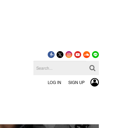
LOG IN
SIGN UP