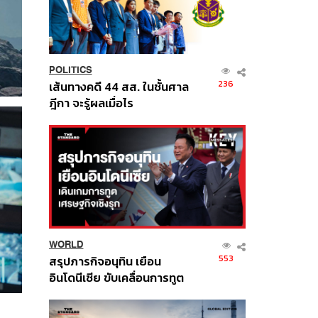
POLITICS
236
เส้นทางคดี 44 สส. ในชั้นศาล
ฎีกา จะรู้ผลเมื่อไร
WORLD
553
สรุปภารกิจอนุทิน เยือน
อินโดนีเซีย ขับเคลื่อนการทูต
เศรษฐกิจเชิงรุก ประกาศหุ้น
ส่วนยุทธศาสตร์ไทย –