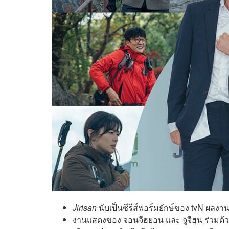
Jirisan
นับเป็นซีรีส์ฟอร์มยักษ์ของ tvN ผลง
งานแสดงของ จอนจีฮยอน และ จูจีฮุน ร่วมด้