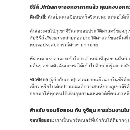
ซีรีส์
Jirisan
จะออกอากาศแล้ว คุณคงบอกความร
คิมอึนฮี:
ฉันเป็นคนเขียนบทก็จริงนะคะ แต่พอได้เห็นม
ฉันเองเคยไปภูเขาจีรีและชอบประวัติศาสตร์ของภูเขาแ
กับซีรีส์
Jirisan
จะถ่ายทอดประวัติศาสตร์ของพื้นที่
พบเจอประสบการณ์ต่างๆ มากมาย
ที่ผ่านมาเราอาจจะเข้าใจว่าเจ้าหน้าที่อุทยานมีหน้าที
มอื่นๆ อย่างตัวฉันเองพอได้เข้าไปศึกษาก็รู้เลยว่ามัน
ชเวซังบก
(ผู้กำกับภาพ)
:
ส่วนมากแล้วฉากในซีรีส์จะเก
เที่ยว หรือไปเดินป่า แต่ผมคิดว่าเสน่ห์ของภูเขาจีร
ออกมาให้ทุกคนได้เห็นอุทยานแห่งชาติที่คนเกาหลีรู้
สำหรับ จอนจีฮยอน กับ จูจีฮุน การร่วมงานในซ
จอนจีฮยอน:
เราเป็นพาร์ตเนอร์ที่เข้ากันได้ดีมากๆ