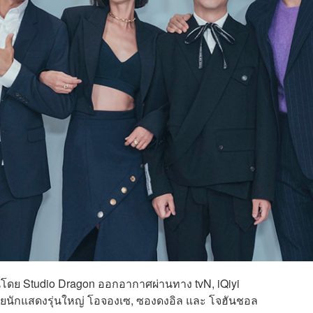
านโดย Studio Dragon ออกอากาศผ่านทาง tvN, iQiyi
วยนักแสดงรุ่นใหญ่ โอจองเซ, ซองดงอิล และ โจฮันชอล