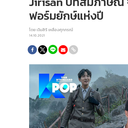
Jirisan บทสัมภาษณ์ จ
ฟอร์มยักษ์แห่งปี
โดย
เจิมสิริ เหลืองศุภภรณ์
14.10.2021