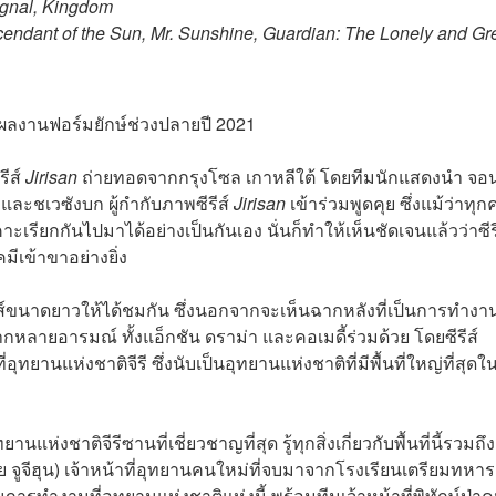
gnal, Kingdom
dant of the Sun, Mr. Sunshine, Guardian: The Lonely and Gr
นผลงานฟอร์มยักษ์ช่วงปลายปี 2021
ีส์
Jirisan
ถ่ายทอดจากกรุงโซล เกาหลีใต้ โดยทีมนักแสดงนำ จอน
 และชเวซังบก ผู้กำกับภาพซีรีส์
Jirisan
เข้าร่วมพูดคุย ซึ่งแม้ว่าทุ
าะเรียกกันไปมาได้อย่างเป็นกันเอง นั่นก็ทำให้เห็นชัดเจนแล้วว่าซีร
ีเข้าขาอย่างยิ่ง
ีรีส์ขนาดยาวให้ได้ชมกัน ซึ่งนอกจากจะเห็นฉากหลังที่เป็นการทำงา
ากหลายอารมณ์ ทั้งแอ็กชัน ดราม่า และคอเมดี้ร่วมด้วย โดยซีรีส์
ยานแห่งชาติจีรี ซึ่งนับเป็นอุทยานแห่งชาติที่มีพื้นที่ใหญ่ที่สุดใ
แห่งชาติจีรีซานที่เชี่ยวชาญที่สุด รู้ทุกสิ่งเกี่ยวกับพื้นที่นี้รวมถึง
ูจีฮุน) เจ้าหน้าที่อุทยานคนใหม่ที่จบมาจากโรงเรียนเตรียมทหาร ท
นการทำงานที่อุทยานแห่งชาติแห่งนี้ พร้อมทีมเจ้าหน้าที่พิทักษ์ป่า