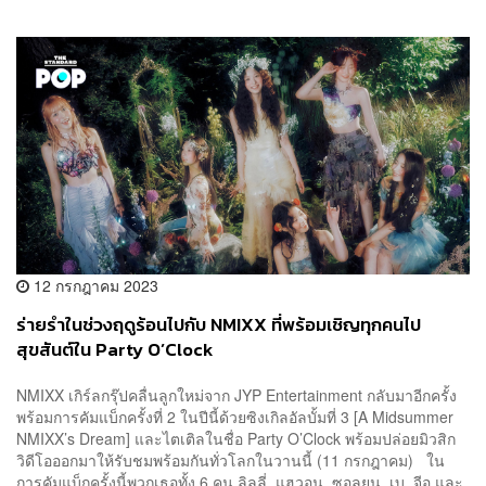
12 กรกฎาคม 2023
ร่ายรำในช่วงฤดูร้อนไปกับ NMIXX ที่พร้อมเชิญทุกคนไป
สุขสันต์ใน Party O’Clock
NMIXX เกิร์ลกรุ๊ปคลื่นลูกใหม่จาก JYP Entertainment กลับมาอีกครั้ง
พร้อมการคัมแบ็กครั้งที่ 2 ในปีนี้ด้วยซิงเกิลอัลบั้มที่ 3 [A Midsummer
NMIXX’s Dream] และไตเติลในชื่อ Party O’Clock พร้อมปล่อยมิวสิก
วิดีโอออกมาให้รับชมพร้อมกันทั่วโลกในวานนี้ (11 กรกฎาคม) ใน
การคัมแบ็กครั้งนี้พวกเธอทั้ง 6 คน ลิลลี่, แฮวอน, ซอลยุน, เบ, จีอู และ