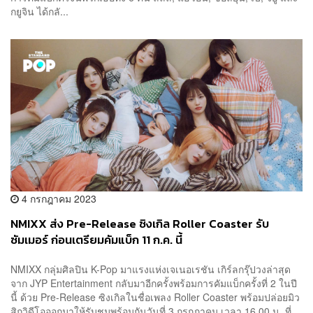
กยูจิน ได้กลั...
4 กรกฎาคม 2023
NMIXX ส่ง Pre-Release ซิงเกิล Roller Coaster รับ
ซัมเมอร์ ก่อนเตรียมคัมแบ็ก 11 ก.ค. นี้
NMIXX กลุ่มศิลปิน K-Pop มาแรงแห่งเจเนอเรชัน เกิร์ลกรุ๊ปวงล่าสุด
จาก JYP Entertainment กลับมาอีกครั้งพร้อมการคัมแบ็กครั้งที่ 2 ในปี
นี้ ด้วย Pre-Release ซิงเกิลในชื่อเพลง Roller Coaster พร้อมปล่อยมิว
สิกวิดีโอออกมาให้รับชมพร้อมกันวันที่ 3 กรกฎาคม เวลา 16.00 น. ที่