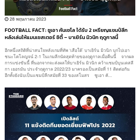
28 พฤษภาคม 2023
FOOTBALL FACT: ชูเอา คันเซโล ได้รับ 2 เหรียญแชมป์ลีก
หลังเล่นให้แมนเชสเตอร์ ซิตี้ – บาเยิร์น มิวนิก ฤดูกาลนี้
อีกหนึ่งสถิติที่น่าสนใจหลังเกมที่ทัพ ‘เสือใต้’ บาเยิร์น มิวนิก บุกไปเอา
ชนะโคโลญจน์ 2-1 ในเกมลีกนัดสุดท้ายของฤดูกาลเมื่อคืนนี้ จากผล
การแข่งขันนี้ ที่นอกจากจะส่งผลให้บาเยิร์น มิวนิก คว้าแชมป์บุนเดสลี
กา เยอรมัน ประจำฤดูกาล 2022/23 มาครองเป็นสมัยที่ 11 ติดต่อกัน
อีกทั้งยังนับเป็นแชมป์ลีกสมัยที่ 33 ของสโมสร ชูเอา คั...