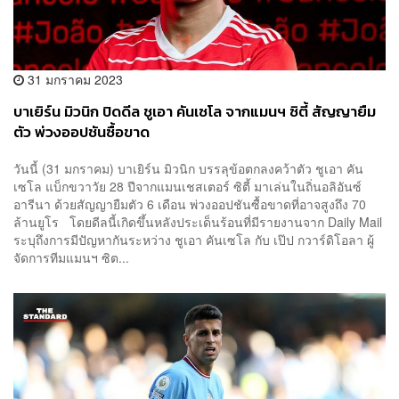
31 มกราคม 2023
บาเยิร์น มิวนิก ปิดดีล ชูเอา คันเซโล จากแมนฯ ซิตี้ สัญญายืม
ตัว พ่วงออปชันซื้อขาด
วันนี้ (31 มกราคม) บาเยิร์น มิวนิก บรรลุข้อตกลงคว้าตัว ชูเอา คัน
เซโล แบ็กขวาวัย 28 ปีจากแมนเชสเตอร์ ซิตี้ มาเล่นในถิ่นอลิอันซ์
อารีนา ด้วยสัญญายืมตัว 6 เดือน พ่วงออปชันซื้อขาดที่อาจสูงถึง 70
ล้านยูโร โดยดีลนี้เกิดขึ้นหลังประเด็นร้อนที่มีรายงานจาก Daily Mail
ระบุถึงการมีปัญหากันระหว่าง ชูเอา คันเซโล กับ เป๊ป กวาร์ดิโอลา ผู้
จัดการทีมแมนฯ ซิต...