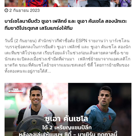
2 กันยายน 2023
บาร์เซโลนายืมตัว ชูเอา เฟลิกซ์ และ ชูเอา คันเซโล สองนักเตะ
ทีมชาติโปรตุเกส เสริมแกร่งให้ทีม
วันนี้ (2 กันยายน) สำนักข่าวกีฬาชื่อดัง ESPN รายงานว่า บาร์เซโลน
าบรรลุข้อตกลงในการยืมตัว ชูเอา เฟลิกซ์ และ ชูเอา คันเซโล สองนัก
เตะทีมชาติโปรตุเกส เรียบร้อยแล้วในช่วงก่อนเส้นตายตลาดซื้อ-ขาย
นักเตะจะปิดลงเมื่อช่วงเช้ามืดที่ผ่านมา เฟลิกซ์ย้ายมาจากแอตเลติโก
มาดริด ขณะที่คันเซโลย้ายจากแมนเชสเตอร์ ซิตี้ โดยการย้ายทีมของ
ทั้งสองคนจะอยู่ภายใต้สั...