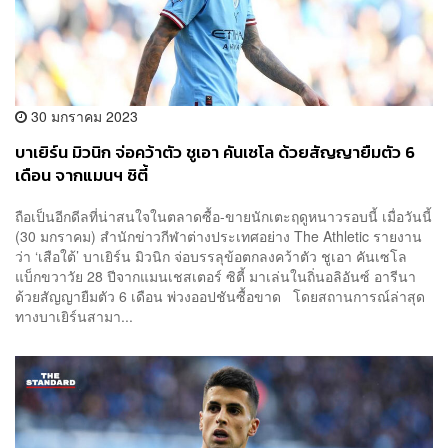
30 มกราคม 2023
บาเยิร์น มิวนิก จ่อคว้าตัว ชูเอา คันเซโล ด้วยสัญญายืมตัว 6
เดือน จากแมนฯ ซิตี้
ถือเป็นอีกดีลที่น่าสนใจในตลาดซื้อ-ขายนักเตะฤดูหนาวรอบนี้ เมื่อวันนี้
(30 มกราคม) สำนักข่าวกีฬาต่างประเทศอย่าง The Athletic รายงาน
ว่า ‘เสือใต้’ บาเยิร์น มิวนิก จ่อบรรลุข้อตกลงคว้าตัว ชูเอา คันเซโล
แบ็กขวาวัย 28 ปีจากแมนเชสเตอร์ ซิตี้ มาเล่นในถิ่นอลิอันซ์ อารีนา
ด้วยสัญญายืมตัว 6 เดือน พ่วงออปชันซื้อขาด โดยสถานการณ์ล่าสุด
ทางบาเยิร์นสามา...