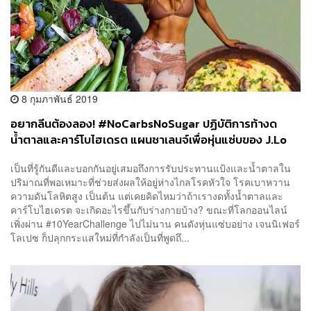
8 กุมภาพันธ์ 2019
อยากลีนต้องลอง! #NoCarbsNoSugar ปฏิบัติการท้างด
น้ำตาลและคาร์โบไฮเดรต แผนชาเลนจ์เพื่อหุ่นแซ่บของ J.Lo
เป็นที่รู้กันดีและบอกกันอยู่เสมอถึงการรับประทานแป้งและน้ำตาลใน
ปริมาณที่พอเหมาะที่ช่วยส่งผลให้อยู่ห่างไกลโรคหัวใจ โรคเบาหวาน
ความดันโลหิตสูง เป็นต้น แต่เคยคิดไหมว่าถ้าเรางดทั้งน้ำตาลและ
คาร์โบไฮเดรต จะเกิดอะไรขึ้นกับร่างกายบ้าง? ขณะที่โลกออนไลน์
เพิ่งผ่าน #10YearChallenge ไปไม่นาน คนดังหุ่นแซ่บอย่าง เจนนิเฟอร์
โลเปซ ก็ปลุกกระแสใหม่ที่กำลังเป็นที่พูดถึ...