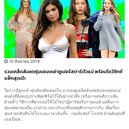
10 สิงหาคม 2018
รวมเคล็ดลับลดหุ่นของเหล่าซูเปอร์สตาร์ตัวแม่ พร้อมโชว์ซิกซ์
แพ็กสุดเป๊ะ
ใครว่ามีลูกแล้วหุ่นต้องพังเสมอไป มาลองดูเคล็ดลับลดหุ่นของคุณแม่
คนดังที่ยังคงรูปร่างฟิตเฟิร์มไว้ได้อย่างน่าทึ่ง (หรือบางคนดีกว่าเดิม
ด้วยซ้ำ) วิธีการที่พวกเธอใช้ไม่ใช่ปาฏิหาริย์หรือร่ายมนต์ แต่คือการ
ทุ่มเทหยาดเหงื่อ แรงกาย และปรับเปลี่ยนพฤติกรรมการกิน เพื่อเรียก
หุ่นสวยกลับคืนได้ในระยะเวลาอันสั้น เจนนิเฟอร์ โลเปซ ด้วยต้นทุนที่
เธอเป็นค...