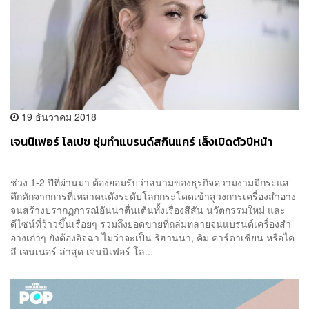
19 ธันวาคม 2018
เจนนิเฟอร์ โลเปซ ซุ่มทำแบรนด์สกินแคร์ เล็งเปิดตัวปีหน้า
ช่วง 1-2 ปีที่ผ่านมา ต้องยอมรับว่าสนามของธุรกิจความงามมีกระแส
คึกคักจากการที่เหล่าคนดังระดับโลกกระโดดเข้าสู่วงการเครื่องสำอาง
จนสร้างปรากฏการณ์อันน่าตื่นเต้นทั้งเรื่องสีสัน นวัตกรรมใหม่ และ
ดีไซน์ที่ว้าวขึ้นเรื่อยๆ รวมถึงยอดขายที่ถล่มทลายจนแบรนด์เครื่องสำ
อางเก๋าๆ ยังต้องอิจฉา ไม่ว่าจะเป็น ริฮานนา, คิม คาร์ดาเชียน หรือไค
ลี เจนเนอร์ ล่าสุด เจนนิเฟอร์ โล...