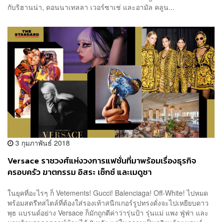
กับริฮานน่า, ดอนนาเทลลา เวอร์ซาเช่ และอามัล คลูน...
3 กุมภาพันธ์ 2018
Versace ราชวงศ์แห่งวงการแฟชั่นที่มาพร้อมเรื่องธุรกิจ
ครอบครัว ฆาตกรรม อิสระ เซ็กซ์ และเมดูซา
ในยุคที่อะไรๆ ก็ Vetements! Gucci! Balenciaga! Off-White! ไปหมด
พร้อมสตรีทสไตล์ที่ต้องใส่รองเท้าสนีกเกอร์รูปทรงดั่งจะไปเหยียบดาว
พุธ แบรนด์อย่าง Versace ก็มักถูกตีค่าว่ารุ่นป้า รุ่นแม่ แพง ฟู่ฟ่า และ