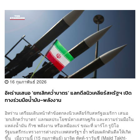
16 กุมภาพันธ์ 2026
อิหร่านเสนอ ‘ยกเลิกคว่ำบาตร’ แลกดีลนิวเคลียร์สหรัฐฯ เปิด
ทางร่วมมือน้ำมัน–พลังงาน
อิหร่าน เตรียมเดินหน้าทำข้อตกลงนิวเคลียร์กับสหรัฐอเมริกา เสนอ
‘ยกเลิกคว่ำบาตร’ แลกผลประโยชน์ทางเศรษฐกิจ และความร่วมมือใน
แหล่งน้ำมัน ก๊าซ พลังงาน หรือเหมืองแร่ ขณะที่ มาร์โก รูบิโอ
รัฐมนตรีกระทรวงการต่างประเทศสหรัฐฯ ย้ำ พร้อมผลักดันดีลให้เกิด
ขึ้น เมื่อวานนี้ (15 กุมภาพันธ์) มาจิด ทัคท์-ราวันชี (Majid Takht-