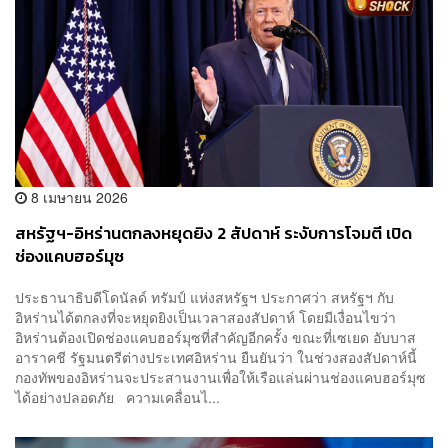
8 เมษายน 2026
สหรัฐฯ-อิหร่านตกลงหยุดยิง 2 สัปดาห์ ระงับการโจมตี เปิด
ช่องแคบฮอร์มุซ
ประธานาธิบดีโดนัลด์ ทรัมป์ แห่งสหรัฐฯ ประกาศว่า สหรัฐฯ กับ
อิหร่านได้ตกลงที่จะหยุดยิงเป็นเวลาสองสัปดาห์ โดยมีเงื่อนไขว่า
อิหร่านต้องเปิดช่องแคบฮอร์มุซที่สำคัญอีกครั้ง ขณะที่เซเยด อับบาส
อาราคชี รัฐมนตรีต่างประเทศอิหร่าน ยืนยันว่า ในช่วงสองสัปดาห์นี้
กองทัพของอิหร่านจะประสานงานเพื่อให้เรือแล่นผ่านช่องแคบฮอร์มุซ
ได้อย่างปลอดภัย ความเคลื่อนไ...