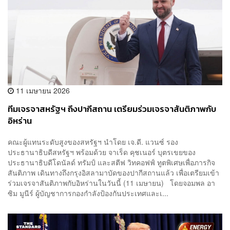
11 เมษายน 2026
ทีมเจรจาสหรัฐฯ ถึงปากีสถาน เตรียมร่วมเจรจาสันติภาพกับ
อิหร่าน
คณะผู้แทนระดับสูงของสหรัฐฯ นำโดย เจ.ดี. แวนซ์ รอง
ประธานาธิบดีสหรัฐฯ พร้อมด้วย จาเร็ด คุชเนอร์ บุตรเขยของ
ประธานาธิบดีโดนัลด์ ทรัมป์ และสตีฟ วิทคอฟฟ์ ทูตพิเศษเพื่อภารกิจ
สันติภาพ เดินทางถึงกรุงอิสลามาบัดของปากีสถานแล้ว เพื่อเตรียมเข้า
ร่วมเจรจาสันติภาพกับอิหร่านในวันนี้ (11 เมษายน) โดยจอมพล อา
ซิม มูนีร์ ผู้บัญชาการกองกำลังป้องกันประเทศและเ...