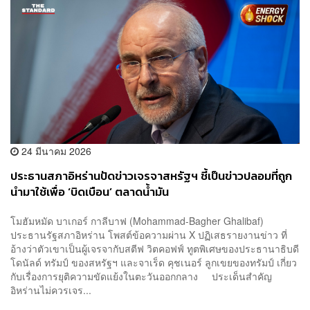
24 มีนาคม 2026
ประธานสภาอิหร่านปัดข่าวเจรจาสหรัฐฯ ชี้เป็นข่าวปลอมที่ถูก
นำมาใช้เพื่อ ‘บิดเบือน’ ตลาดน้ำมัน
โมฮัมหมัด บาเกอร์ กาลีบาฟ (Mohammad-Bagher Ghalibaf)
ประธานรัฐสภาอิหร่าน โพสต์ข้อความผ่าน X ปฏิเสธรายงานข่าว ที่
อ้างว่าตัวเขาเป็นผู้เจรจากับสตีฟ วิตคอฟฟ์ ทูตพิเศษของประธานาธิบดี
โดนัลด์ ทรัมป์ ของสหรัฐฯ และจาเร็ด คุชเนอร์ ลูกเขยของทรัมป์ เกี่ยว
กับเรื่องการยุติความขัดแย้งในตะวันออกกลาง ประเด็นสำคัญ
อิหร่านไม่ควรเจร...