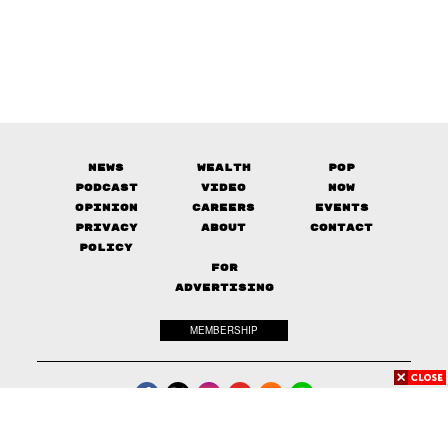
News
Wealth
Pop
Podcast
Video
Now
Opinion
Careers
Events
Privacy
About
Contact
Policy
FOR
ADVERTISING
MEMBERSHIP
© 2017-
2026
The Standard. All rights reserved.