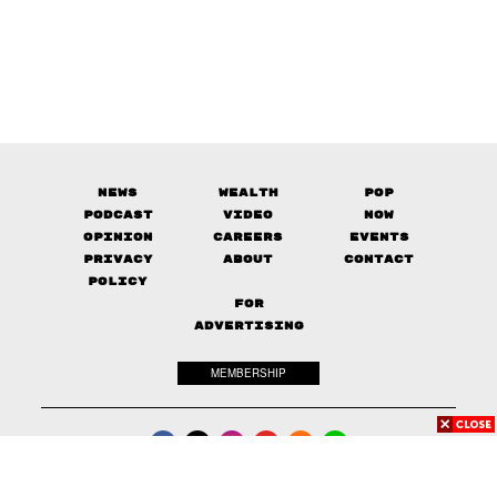
News
Wealth
Pop
Podcast
Video
Now
Opinion
Careers
Events
Privacy
About
Contact
Policy
FOR
ADVERTISING
MEMBERSHIP
© 2017-
2026
The Standard. All rights reserved.