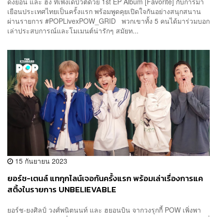
ดงยอน และ ฮง ที่เพิ่งเดบิวต์ด้วย 1st EP Album [Favorite] กับการมา
เยือนประเทศไทยเป็นครั้งแรก พร้อมพูดคุยเปิดใจกันอย่างสนุกสนาน
ผ่านรายการ #POPLivexPOW_GRID พวกเขาทั้ง 5 คนได้มาร่วมบอก
เล่าประสบการณ์และโมเมนต์น่ารักๆ สมัยท...
15 กันยายน 2023
ยอร์ช-เตนล์ แทกุกไลน์เจอกันครั้งแรก พร้อมเล่าเรื่องการแค
สติ้งในรายการ UNBELIEVABLE
ยอร์ช-ยงศิลป์ วงศ์พนิตนนท์ และ ฮยอนบิน จากวงรุกกี้ POW เพิ่งพา