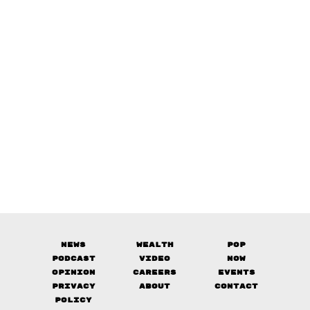
News
Wealth
Pop
Podcast
Video
Now
Opinion
Careers
Events
Privacy
About
Contact
Policy