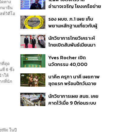
งานวิจัยถูกอ้างอิงสูงสุด
มิดทาง
อำนาจเจริญ โยงเครือข่าย
แซงสหรัฐฯ
อกมายืน
ผู้สมัคร สว. พร้อมตั้งข้อ
ต์วิดีโอ
รอง ผบช. ภ.1 เผย เก็บ
สังเกตลงสมัครตรง
พยานหลักฐานเกี่ยวกับผู้
คุณสมบัติหรือไม่
ก่อเหตุยิงในโรงเรียนไป
นักวิชาการไทยวิเคราะห์
ตรวจสอบทั้งหมดแล้ว
ไทยเปิดสัมพันธ์เมียนมา
แนะขีดเส้นให้ชัดเป็นมิตร
Yves Rocher เปิด
ได้ถึงจุดไหน
ที่สุด
นวัตกรรม 40,000
ี่ 6 ซึ่ง
Micro-Pearls ในเซรั่ม
นำให้
นาคี๓ ครุฑา นาคี เผยภาพ
ใหม่
ากที่นัก
ชุดแรก พร้อมปักวันฉาย
22 ต.ค. นี้
นักวิชาการเผย สนช. เคย
คาดไว้เมื่อ 9 ปีก่อนระบบ
เลือก สว. มีช่องโหว่ให้
นักการเมืองส่งกลุ่มจัดตั้ง
เข้าแทรกแซง 5 พันล้านยึด
ประเทศได้
flix ในปี