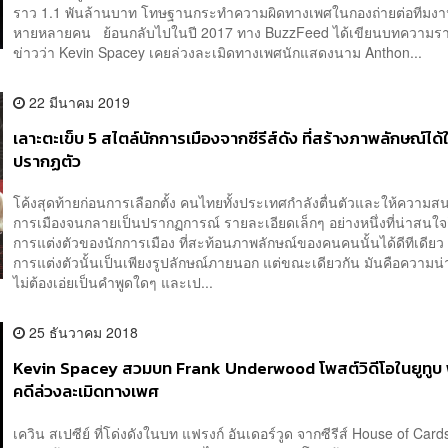
ราว 1.1 พันล้านบาท โทษฐานกระทำความผิดทางเพศในกองถ่ายต่อทีมงานผ
หายหลายคน ย้อนกลับไปในปี 2017 ทาง BuzzFeed ได้เขียนบทความร
ข่าวว่า Kevin Spacey เคยล่วงละเมิดทางเพศนักแสดงนาม Anthon...
22 มีนาคม 2019
เลาะตะเข็บ 5 สไตล์นักการเมืองจากซีรีส์ดัง ที่สร้างภาพลักษณ์ได้ใน
ปรากฏตัว
โค้งสุดท้ายก่อนการเลือกตั้ง คนไทยทั้งประเทศกำลังตื่นตัวและให้ความสน
การเมืองจนกลายเป็นปรากฏการณ์ รายละเอียดเล็กๆ อย่างหนึ่งที่น่าสนใจก็ค
การแต่งตัวของนักการเมือง ที่สะท้อนภาพลักษณ์ของคนคนนั้นได้ดีทีเดียว จร
การแต่งตัวนั้นเป็นเพียงรูปลักษณ์ภายนอก แต่ขณะเดียวกัน มันคือความน่าเช
ไม่ต้องเอ่ยเป็นคำพูดใดๆ และเป...
25 ธันวาคม 2018
Kevin Spacey สวมบท Frank Underwood โพสต์วิดีโอในยูทูบ
คดีล่วงละเมิดทางเพศ
เควิน สเปซีย์ ที่โด่งดังในบท แฟรงก์ อันเดอร์วูด จากซีรีส์ House of Cards