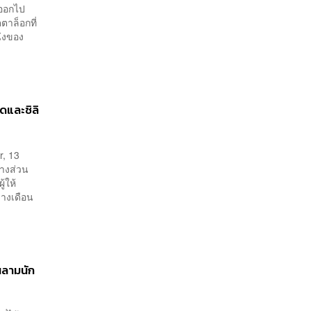
่ออกไป
ตาล็อกที่
นังของ
ดและซิลิ
r, 13
างส่วน
้ให้
ลางเดือน
นลามนัก