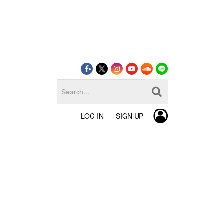
LOG IN
SIGN UP