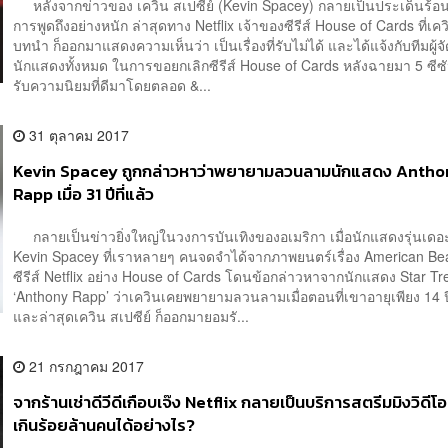
หลังจากข่าวของ เควิน สเปซีย์ (Kevin Spacey) กลายเป็นประเด็นร้อนที
การพูดถึงอย่างหนัก ล่าสุดทาง Netflix เจ้าของซีรีส์ House of Cards ที่เคว
บทนำ ก็ออกมาแสดงความเห็นว่า เป็นเรื่องที่รับไม่ได้ และได้แจ้งกับทีมผู้
นักแสดงทั้งหมด ในการขอยกเลิกซีรีส์ House of Cards หลังฉายมา 5 ซีซ
รับความนิยมที่ดีมาโดยตลอด &...
31 ตุลาคม 2017
Kevin Spacey ถูกกล่าวหาว่าพยายามลวนลามนักแสดง Anth
Rapp เมื่อ 31 ปีที่แล้ว
กลายเป็นข่าวยิ่งใหญ่ในวงการบันเทิงของอเมริกา เมื่อนักแสดงรุ่นเดอ
Kevin Spacey ที่เราหลายๆ คนจดจำได้จากภาพยนตร์เรื่อง American Be
ซีรีส์ Netflix อย่าง House of Cards โดนข้อกล่าวหาจากนักแสดง Star Tre
‘Anthony Rapp’ ว่าเควินเคยพยายามลวนลามเมื่อตอนที่เขาอายุเพียง 14 ปี
และล่าสุดเควิน สเปซีย์ ก็ออกมายอมรั...
21 กรกฎาคม 2017
จากร้านเช่าดีวีดีเกือบเจ๊ง Netflix กลายเป็นบริการสตรีมมิงวิดีโอที่
เกินร้อยล้านคนได้อย่างไร?