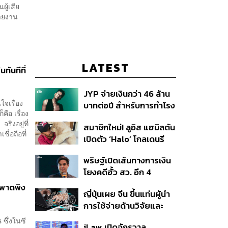
ู้เสีย
ายงาน
LATEST
ทันทีที่
JYP จ่ายเงินกว่า 46 ล้าน
ใจเรื่อง
บาทต่อปี สำหรับการทำโรง
ือ เรื่อง
อาหารออร์แกนิกในบริษัท
ิงอยู่ที่
สมาชิกใหม่! ลูอิส แฮมิลตัน
ื่อถือที่
เปิดตัว ‘Halo’ โกลเดนรี
ทรีฟเวอร์ตัวใหม่
พริษฐ์เปิดเส้นทางการเงิน
โยงคดีฮั้ว สว. อีก 4
จังหวัด พบ ส.อบจ.
 พาดพิง
ญี่ปุ่นเผย จีน ขึ้นแท่นผู้นำ
อำนาจเจริญโอนเงินให้เจ้า
การใช้จ่ายด้านวิจัยและ
หน้าที่ กกต. ฝ่ายสืบสวน
พัฒนาโลก กวาดสัดส่วน
 ซึ่งในซี
iLaw เปิดจักรวาล