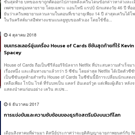
ซันสุดท้าย บทของเขาถูกตัดออกไปภายหลังเควินโดนข้อกล่าวหาล่วงละเ
เพศชายหนุ่มหลายราย โดยเฉพาะ แอนโทนี แรปป์ นักแสดงวัย 46 ปี ที่อ
ยันว่าเควินพยายามลวนลามในตอนที่เขาอายุเพียง 14 ปี ล่าสุดเควินได้โพส
ในวันคริสต์มาสอีฟทางแชนแนลยูทูบของตัวเอง โดยใช้ชื่อ...
4 ตุลาคม 2018
ชมเทรลเลอร์อุ่นเครื่อง House of Cards ซีซันสุดท้ายที่ไร้ Kevin
Spacey
House of Cards ถือเป็นซีรีส์ออริจินัลจาก Netflix ที่ประสบความสำเร็จมาก
เรื่องหนึ่ง และเดินทางมาแล้วกว่า 5 ซีซัน โดยล่าสุด Netflix ได้เปิดตัวซีซันท
เป็นซีซันสุดท้ายสำหรับ House of Cards ในซีซันนี้มีการเปลี่ยนนักแสดง
เหลือเพียง โรบิน ไรต์ ที่รับบทเป็น แคลร์ อันเดอร์วูด แต่เพียงผู้เดียว หลังจ
แสดงนำคนก่อนอย่าง เควิน สเปซ...
6 ธันวาคม 2017
การแข่งขันและความซับซ้อนของธุรกิจสตรีมมิงบนเวทีโลก
เดือนสิงหาคมที่ผ่านมา ดิสนีย์ประกาศว่าจะยุติสัญญาฉายภาพยนตร์กับ Net