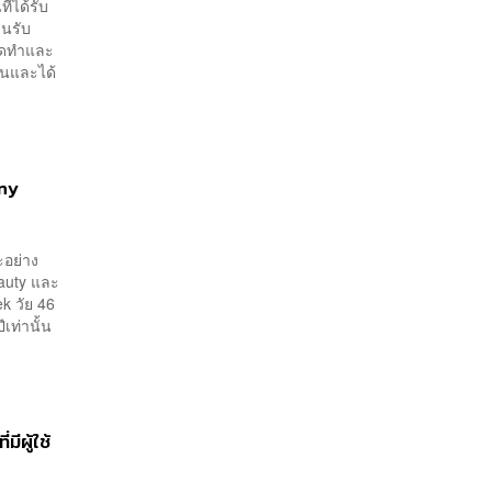
่ได้รับ
ินรับ
จัดทำและ
ันและได้
ony
ะอย่าง
auty และ
k วัย 46
เท่านั้น
มีผู้ใช้