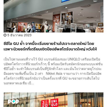
5 ธันวาคม 2023
ซีอีโอ GU ย้ำ จากนี้จะเริ่มขยายร้านไปเจาะตลาดใหม่ โดย
เฉพาะนิวยอร์กที่เตรียมเปิดป๊อปอัพสโตร์ขนาดใหญ่ หวังให้
แบรนด์เป็นที่รู้จักทั่วโลก
เป็นไปตามแผนที่วางไว้ GU แบรนด์น้องของ UNIQLO เตรียมเปิดป๊อ
ปอัพสโตร์ถาวรที่นิวยอร์กเร็วๆ นี้ พร้อมเปิดรับสมัครนักออกแบบแฟชั่น
ซีอีโอย้ำ จะทำให้แบรนด์เป็นที่รู้จักทั่วโลก และมั่นใจว่าตลาดยุโรปจะ
มียอดขายเพิ่มขึ้นเป็น 2 เท่า Nikkei Asia รายงานว่า การเปิดป๊อปอัพ
สโตร์ถาวรที่นิวยอร์กนับว่าเป็นครั้งแรกที่ GU จะขยายการเติบโตไป
นอกตลาดเอเชีย เบื...