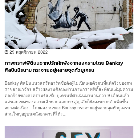
29 พฤศจิกายน 2022
ภาพกราฟฟิตี้บนซากปรักหักพังจากสงครามโดย Banksy
ศิลปินนิรนาม กระจายอยู่หลายจุดทั่วยูเครน
Banksy ศิลปินแนวสตรีทอาร์ตชื่อดังผู้ไม่เปิดเผยตัวตนที่แท้จริงของสห
ราชอาณาจักร สร้างผลงานศิลปะผ่านภาพกราฟฟิตี้สะท้อนแง่มุมความ
ตลกร้ายของสงครามรัสเซีย-ยูเครนที่ดำเนินมานานกว่า 9 เดือนแล้ว
แต่ขอบเขตของความเสียหายและการสูญเสียก็ยังคงขยายตัวเพิ่มขึ้น
อย่างต่อเนื่อง โดยผลงานของ Banksy กระจายอยู่หลายจุดทั่วยูเครน
ส่วนใหญ่อยู่บนผนังอาคารที่ได้ร...