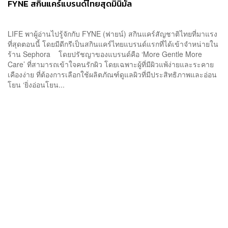
FYNE สกินแคร์แบรนด์ไทยสุดมินิมัล
LIFE พาผู้อ่านไปรู้จักกับ FYNE (ฟายน์) สกินแคร์สัญชาติไทยที่มาแรง
ที่สุดตอนนี้ โดยมีดีกรีเป็นสกินแคร์ไทยแบรนด์แรกที่ได้เข้าจำหน่ายใน
ร้าน Sephora โดยปรัชญาของแบรนด์คือ ‘More Gentle More
Care’ ที่สามารถเข้าใจคนรักผิว โดยเฉพาะผู้ที่มีผิวแพ้ง่ายและระคาย
เคืองง่าย ที่ต้องการเลือกใช้ผลิตภัณฑ์ดูแลผิวที่มีประสิทธิภาพและอ่อน
โยน ‘ยิ่งอ่อนโยน...