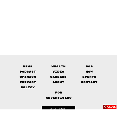
News
Wealth
Pop
Podcast
Video
Now
Opinion
Careers
Events
Privacy
About
Contact
Policy
FOR
ADVERTISING
MEMBERSHIP