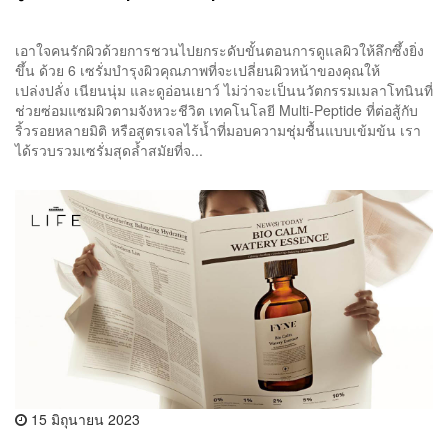
เอาใจคนรักผิวด้วยการชวนไปยกระดับขั้นตอนการดูแลผิวให้ลึกซึ้งยิ่ง
ขึ้น ด้วย 6 เซรั่มบำรุงผิวคุณภาพที่จะเปลี่ยนผิวหน้าของคุณให้
เปล่งปลั่ง เนียนนุ่ม และดูอ่อนเยาว์ ไม่ว่าจะเป็นนวัตกรรมเมลาโทนินที่
ช่วยซ่อมแซมผิวตามจังหวะชีวิต เทคโนโลยี Multi-Peptide ที่ต่อสู้กับ
ริ้วรอยหลายมิติ หรือสูตรเจลไร้น้ำที่มอบความชุ่มชื้นแบบเข้มข้น เรา
ได้รวบรวมเซรั่มสุดล้ำสมัยที่จ...
15 มิถุนายน 2023