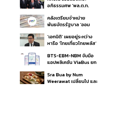
ราย รอ ป.ป.ช. ขีดเส้นแล้ว
อภิธรรมศพ ‘พล.ต.ท.
เสร็จ 31 ส.ค.
ผ่อน’ บิดา ‘พักตร์พิไล ทวี
คลังเตรียมจำหน่าย
สิน’ สิริอายุ 103 ปี แกนนำ
พันธบัตรรัฐบาล ‘ออม
เพื่อไทย-บุคคลหลาก
พลัส’ รอบถัดไป เร็วสุด 4
วงการร่วมอาลัย
‘เอกนิติ’ เผยอยู่ระหว่าง
ก.ย.นี้ อาจเพิ่มสัดส่วนการ
หารือ ‘ไทยเที่ยวไทยพลัส’
ขายแบบ Small Lot First
มีสิทธิใช้งบจากเงินกู้ 4
มากขึ้น
BTS-EBM-NBM จับมือ
แสนล้าน มั่นใจงบต่อ ‘ไทย
แอปพลิเคชัน ViaBus ยก
ช่วยไทย พลัส’ เฟส 2 มี
ระดับการติดตามตำแหน่ง
เพียงพอ
Sra Bua by Num
รถไฟฟ้า 3 สายแบบเรียล
Weerawat เปลี่ยนไป และ
ไทม์
นี่คือเหตุผลที่เราควรกลับ
ไปอีกครั้ง