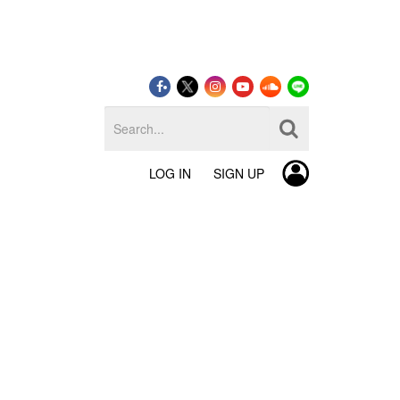
LOG IN
SIGN UP