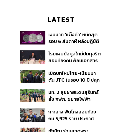
LATEST
เงินบาท ‘แข็งค่า’ หนักสุด
รอบ 6 สัปดาห์ หลังปฏิบัติ
การแทรกแซงเยนของ
โรมเผยข้อมูลใหม่ปมทุจริต
สหรัฐฯ-ญี่ปุ่น Standard
สอบท้องถิ่น ย้อนเอกสาร
Chartered เปิดเป้าสิ้นปีนี้
ประชุมปี 2567 พบชื่อ
จ่อแข็งต่อแตะ 32.50 บาท
เปิดบทใหม่ไทย-เมียนมา
อนุทิน จ่อสอบต่อเอี่ยว
ต่อดอลลาร์
ดัน JTC ในรอบ 10 ปี ปลุก
ตัดตอน ม.บูรพา หรือไม่
‘เส้นเลือดใหญ่’ ค้า
มท. 2 ลุยชายแดนสุรินทร์
ชายแดน ท่าเรือน้ำลึก
สั่ง กฟภ. ขยายไฟฟ้า
ทวาย
‘ปราสาทตาควาย–เนิน
ก กลาง ฟันโกงสอบท้อง
350’ เสริมความมั่นคง
ถิ่น 5,925 ราย ประกาศ
ชายแดน
บัญชีใหม่ 7 ส.ค. ส่วน 97
ทักษิณ ร่วมสวดพระ