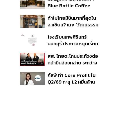
แข็งแกร่ง ยกระดับความ
Blue Bottle Coffee
เชื่อมั่นมันสำปะหลังไทยใน
เตรียมเปิดในกรุงเทพฯ
ตลาดโลก
ทำไมไทยมีปืนมากที่สุดใน
และมีอะไรน่าสนใจบ้าง?
อาเซียน? แกะ ‘วัฒนธรรม
ปืน’ เมื่อระบบควบคุมมีช่อง
โรงเรียนเทพศิรินทร์
โหว่ และปืนเถื่อนเข้าถึงง่าย
นนทบุรี ประกาศหยุดเรียน
กรณีพิเศษ 10-14 ส.ค. นี้
สส. ไทยตะโกนประท้วงต่อ
หลังเกิดเหตุฉุกเฉินภายใน
หน้ามินอ่องหล่าย ระหว่าง
สถานศึกษา
เยือนรัฐสภา ชี้พิธีต้อนรับ
กัลฟ์ ทำ Core Profit ใน
เป็น ‘จุดตกต่ำ’ ของ
Q2/69 ทะลุ 1.2 หมื่นล้าน
ยุทธศาสตร์การทูตไทย
บาท สูงสุดเป็น
ประวัติการณ์ ตั้งเป้าราย
ได้-EBITDA ปี 69 โต 12-
15% พร้อมเข้าร่วม Direct
PPA-โซลาร์ฟาร์มชุมชน