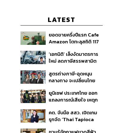
LATEST
ยอดขายครึ่งปีแรก Cafe
Amazon โตทะลุสถิติ 117
ล้านแก้ว หนุนธุรกิจไลฟ์
‘เอกนิติ’ เล็งงัดมาตรการ
สไตล์ OR โตต่อเนื่อง
ใหม่ ลดภาษีสรรพสามิต
หวังดึงผู้ผลิต EV มาตั้ง
สูตรถ่างภาษี-อุดหนุน
โรงงานในไทย
กลางทาง จะเปลี่ยนไทย
จาก ‘ทางผ่าน’ เป็นฮับผลิต
ยูนิเซฟ ประเทศไทย ออก
EV ได้จริงหรือ?
แถลงการณ์เสียใจ เหตุก
ราดยิงที่เทพศิรินทร์
คต. จับมือ สสว. เปิดเกม
นนทบุรี ชี้โรงเรียนควรเป็น
รุกจัด ‘Thai Tapioca
พื้นที่ปลอดภัย
Nexus 2026’ เสริมความ
ชวนรู้จักกาแฟขวดสีฟ้า