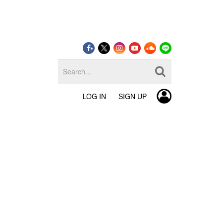
LOG IN
SIGN UP