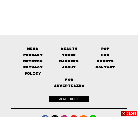
News
Wealth
Pop
Podcast
Video
Now
Opinion
Careers
Events
Privacy
About
Contact
Policy
FOR
ADVERTISING
MEMBERSHIP
© 2017-
2026
The Standard. All rights reserved.