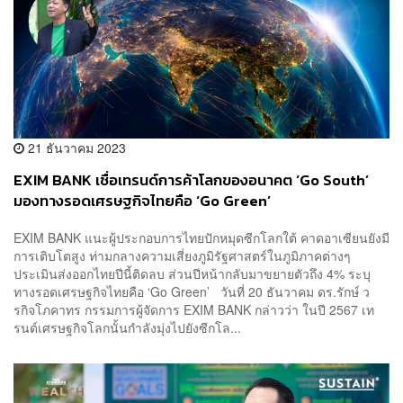
21 ธันวาคม 2023
EXIM BANK เชื่อเทรนด์การค้าโลกของอนาคต ‘Go South’
มองทางรอดเศรษฐกิจไทยคือ ‘Go Green’
EXIM BANK แนะผู้ประกอบการไทยปักหมุดซีกโลกใต้ คาดอาเซียนยังมี
การเติบโตสูง ท่ามกลางความเสี่ยงภูมิรัฐศาสตร์ในภูมิภาคต่างๆ
ประเมินส่งออกไทยปีนี้ติดลบ ส่วนปีหน้ากลับมาขยายตัวถึง 4% ระบุ
ทางรอดเศรษฐกิจไทยคือ ‘Go Green’ วันที่ 20 ธันวาคม ดร.รักษ์ ว
รกิจโภคาทร กรรมการผู้จัดการ EXIM BANK กล่าวว่า ในปี 2567 เท
รนด์เศรษฐกิจโลกนั้นกำลังมุ่งไปยังซีกโล...