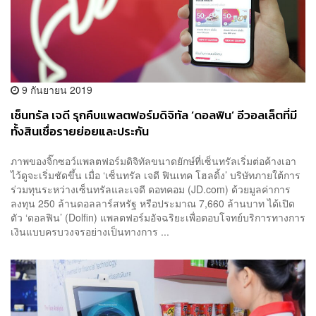
9 กันยายน 2019
เซ็นทรัล เจดี รุกคืบแพลตฟอร์มดิจิทัล ‘ดอลฟิน’ อีวอลเล็ตที่มี
ทั้งสินเชื่อรายย่อยและประกัน
ภาพของจิ๊กซอว์แพลตฟอร์มดิจิทัลขนาดยักษ์ที่เซ็นทรัลเริ่มต่อค้างเอา
ไว้ดูจะเริ่มชัดขึ้น เมื่อ ‘เซ็นทรัล เจดี ฟินเทค โฮลดิ้ง’ บริษัทภายใต้การ
ร่วมทุนระหว่างเซ็นทรัลและเจดี ดอทคอม (JD.com) ด้วยมูลค่าการ
ลงทุน 250 ล้านดอลลาร์สหรัฐ หรือประมาณ 7,660 ล้านบาท ได้เปิด
ตัว ‘ดอลฟิน’ (Dolfin) แพลตฟอร์มอัจฉริยะเพื่อตอบโจทย์บริการทางการ
เงินแบบครบวงจรอย่างเป็นทางการ ...