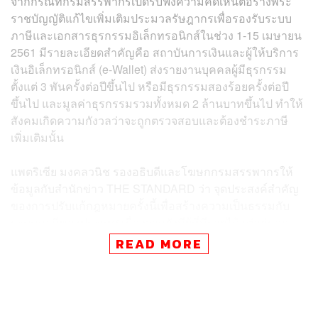
จากกรณีที่กรมสรรพากรเปิดรับฟังความคิดเห็น
ต่อร่างพระ
ราชบัญญัติแก้ไขเพิ่มเติมประมวลรัษฎากรเพื่อรองรับระบบ
ภาษีและเอกสารธุรกรรมอิเล็กทรอนิกส์ในช่วง 1-15 เมษายน
2561 มีรายละเอียดสำคัญคือ สถาบันการเงินและผู้ให้บริการ
เงินอิเล็กทรอนิกส์ (e-Wallet) ส่งรายงานบุคคลผู้มีธุรกรรม
ตั้งแต่ 3 พันครั้งต่อปีขึ้นไป หรือมีธุรกรรมสองร้อยครั้งต่อปี
ขึ้นไป และมูลค่าธุรกรรมรวมทั้งหมด 2 ล้านบาทขึ้นไป ทำให้
สังคมเกิดความกังวลว่าจะถูกตรวจสอบและต้องชำระภาษี
เพิ่มเติมนั้น
แพตริเซีย มงคลวนิช รองอธิบดีและโฆษกกรมสรรพากรให้
ข้อมูลกับสำนักข่าว THE STANDARD ว่า จุดประสงค์สำคัญ
ของการปรับแก้กฎหมายครั้งนี้เพื่อสร้างความเป็นธรรมกับ
ระบบภาษีของประเทศ เนื่องจากยังมีผู้ที่มีรายได้แต่อยู่นอก
ระบบภาษีอยู่จำนวนมาก ในขณะที่ผู้ที่ทำธุรกิจและค้าขาย
READ MORE
อย่างถูกต้อง รวมถึงมนุษย์เงินเดือนผู้มีรายได้ประจำเสียภาษี
เข้ารัฐเพื่อนำมาพัฒนาประเทศ การเสียภาษีคือหน้าที่ของผู้มี
เงินได้ทุกคนที่ต้องทำ และทุกวันนี้กลายเป็นผู้เสียภาษีแบกรับ
ภาระทั้งหมดแทนผู้ที่หลบเลี่ยงการเสียภาษีด้วย