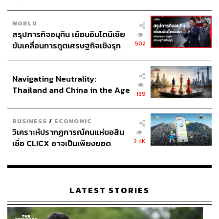
WORLD
สรุปภารกิจอนุทิน เยือนอินโดนีเซีย
502
ขับเคลื่อนการทูตเศรษฐกิจเชิงรุก
ประกาศหุ้นส่วนยุทธศาสตร์ไทย –
อินโดนีเซีย
Navigating Neutrality:
Thailand and China in the Age
139
of a New Global Order
BUSINESS
/
ECONOMIC
วิเคราะห์ปรากฏการณ์คนแห่ขอสิน
2.4K
เชื่อ CLICX อาจเป็นเพียงยอด
ภูเขาน้ำแข็ง ของปัญหาหนี้ครัว
เรือนไทยที่ถูกซุกไว้
LATEST STORIES