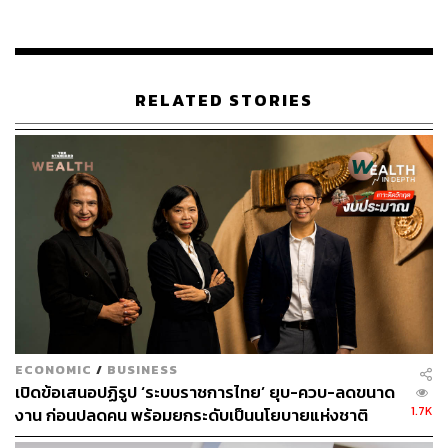
ตามที่บางส่วนเข้าใจ
ส่วนกรณีที่บางส่วนมองว่าจะทำให้ผู้ที่ค้าขายออนไลน์หรือผู้
ที่ไม่ยอมเสียภาษีพยายามหลีกเลี่ยงการทำธุรกรรมผ่านระบบ
RELATED STORIES
ธนาคารและใช้เงินสดแทนนั้น โฆษกกรมสรรพากรให้ความ
เห็นว่าจะทำให้ขาดโอกาสในการเข้าถึงแหล่งเงินกู้เพื่อ
พัฒนาและขยายธุรกิจในอนาคต ซึ่งแนวโน้มการทำธุรกรรม
กับภาคธุรกิจทั้งในและต่างประเทศก็ยากที่จะหลีกเลี่ยงช่อง
ทางของระบบธนาคารและ e-Wallet ไปได้
แพตริเซียเน้นว่า แนวคิดของการปรับปรุงกฎหมายดังกล่าว
พิจารณาจากกฎหมายในต่างประเทศทั้งสหรัฐอเมริกา
ออสเตรเลีย หรือกระทั่งสิงคโปร์ก็มีหลักการลักษณะดังกล่าว
สำหรับร่างกฎหมายฉบับนี้หลังจากรับฟังความคิดเห็นแล้วยัง
สามารถปรับปรุงเนื้อหาให้เหมาะสมในอนาคตได้ทั้งจำนวน
ECONOMIC
/
BUSINESS
ธุรกรรมและรายละเอียดอื่นๆ
เปิดข้อเสนอปฏิรูป ‘ระบบราชการไทย’ ยุบ-ควบ-ลดขนาด
1.7K
งาน ก่อนปลดคน พร้อมยกระดับเป็นนโยบายแห่งชาติ
ดังนั้นจะไม่ใช่การตรวจสอบย้อนหลังเพื่อเก็บภาษีเพิ่มตามที่