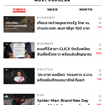
MOST POPULAR
TODAY
WEEK
MONTH
ECONOMIC
เทียบรายจ่ายบุคลากรรัฐ ไทย vs.
714
ต่างประเทศ: พบภาษีทุก 100 บาท
ของคนไทยใช้ไปกับข้าราชการเฉียด
40 บาท
BUSINESS
แบงก์ไร้สาขา CLICX ปิดรับสมัคร
658
สินเชื่อชั่วคราว พร้อมส่งสัญญาณ
เตือนกลุ่มกู้เงินผิดวัตถุประสงค์-ให้
ข้อมูลเท็จ เตรียมดำเนินคดีเด็ดขาด
POLITICS
‘ประภาศ คงเอียด’ กรรมการ ป.ป.ช.
516
อดีตอธิบดีกรมธนารักษ์ ถึงแก่
อนิจกรรม
POP
Spider-Man: Brand New Day
395