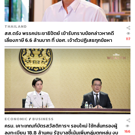
ABOUT THE AUTHOR
มนต์ชัย วงษ์กิตติไกรวัล
นักข่าวธุรกิจและเจ้าของเพจ BizKlass
THAILAND
สส.ตรัง พรรคประชาธิปัตย์ เข้ารับทราบข้อกล่าวหาคดี
117
เลี่ยงภาษี 6.6 ล้านบาท ที่ ปอศ. เจ้าตัวปฏิเสธทุกข้อหา
ECONOMIC
/
BUSINESS
ครม. เคาะเกณฑ์บัตรสวัสดิการฯ รอบใหม่ ใช้กลั่นกรองผู้
166
ลงทะเบียน 18.8 ล้านคน รัฐบาลชี้เน้นเพิ่มกลุ่มตกหล่น งบ