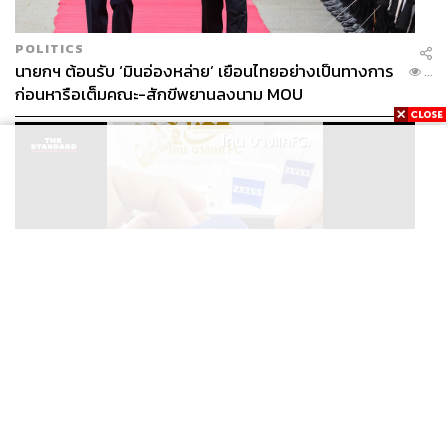
POLITICS
นายกฯ ต้อนรับ ‘มินอ่องหล่าย’ เยือนไทยอย่างเป็นทางการ
...
ก่อนหารือเต็มคณะ-สักขีพยานลงนาม MOU
THAILAND
ศาลออกหมายจับ ‘โทน บางแค’ ฐานฉ้อโกงประชาชน ปม
...
แอบอ้างแบรนด์ Zeiss ลวงขายกล้องส่องพระลิมิเต็ด