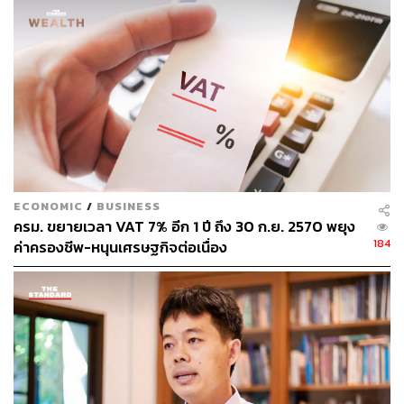
บางส่วนเข้าใจ และรายชื่อบุคคลที่ส่งให้กับกรมสรรพากรก็
ไม่จำเป็นต้องเสียภาษีเพิ่มทุกคน เพียงแต่เป็นการนำข้อมูลไป
ตรวจสอบตามขั้นตอนเท่านั้น
อ้างอิง:
www.rd.go.th/publish/fileadmin/download/e-payment
140361.pdf
TAGS:
สนช.
e-wallet
กรมสรรพากร
แพตริเซีย มงคลวนิช
ภาษีมนุษย์เงินเดือน
ECONOMIC
/
BUSINESS
ครม. ขยายเวลา VAT 7% อีก 1 ปี ถึง 30 ก.ย. 2570 พยุง
184
ค่าครองชีพ-หนุนเศรษฐกิจต่อเนื่อง
83