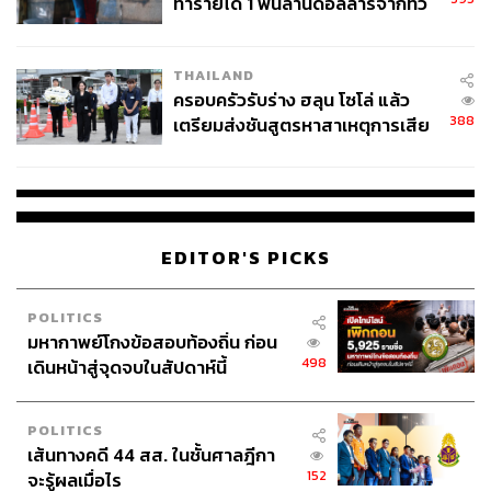
ทำรายได้ 1 พันล้านดอลลาร์จากทั่ว
โลกภายใน 6 วัน
THAILAND
ครอบครัวรับร่าง ฮลุน โซโล่ แล้ว
388
เตรียมส่งชันสูตรหาสาเหตุการเสีย
ชีวิต
EDITOR'S PICKS
POLITICS
มหากาพย์โกงข้อสอบท้องถิ่น ก่อน
498
เดินหน้าสู่จุดจบในสัปดาห์นี้
POLITICS
เส้นทางคดี 44 สส. ในชั้นศาลฎีกา
152
จะรู้ผลเมื่อไร