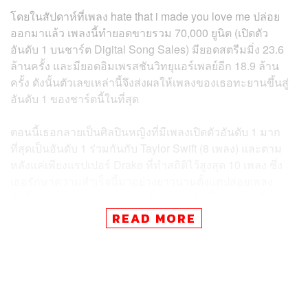
โดยในสัปดาห์ที่เพลง hate that i made you love me ปล่อย
ออกมาแล้ว เพลงนี้ทำยอดขายรวม 70,000 ยูนิต (เปิดตัว
อันดับ 1 บนชาร์ต Digital Song Sales) มียอดสตรีมมิ่ง 23.6
ล้านครั้ง และมียอดอิมเพรสชันวิทยุแอร์เพลย์อีก 18.9 ล้าน
ครั้ง ดังนั้นตัวเลขเหล่านี้จึงส่งผลให้เพลงของเธอทะยานขึ้นสู่
อันดับ 1 ของชาร์ตนี้ในที่สุด
ตอนนี้เธอกลายเป็นศิลปินหญิงที่มีเพลงเปิดตัวอันดับ 1 มาก
ที่สุดเป็นอันดับ 1 ร่วมกันกับ Taylor Swift (8 เพลง) และตาม
หลังแค่เพียงแรปเปอร์ Drake ที่ทำสถิติไว้สูงสุด 10 เพลง ซึ่ง
เธอรักษาความสำเร็จนี้มาอย่างยาวนานตั้งแต่ปล่อยเพลง
อัลบั้มแรก เพราะทุกๆ เพลงหลักจากทุกอัลบั้มของเธอที่ผ่าน
มา ไม่มีเพลงไหนที่ไม่เคยเปิดตัวใน Top 10 บนชาร์ต
READ MORE
Billboard Hot 100 และทุกเพลงของเธอได้รับเสียงตอบรับที่ดี
เสมอ
ทั้งนี้ เพลง hate that i made you love me เป็นซิงเกิลประเดิม
อัลบั้มใหม่ petal ที่มีกำหนดการจะปล่อยในวันที่ 31