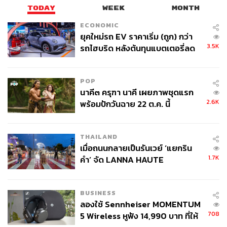
TODAY
WEEK
MONTH
ECONOMIC
ยุคใหม่รถ EV ราคาเริ่ม (ถูก) กว่า
3.5K
รถไฮบริด หลังต้นทุนแบตเตอรี่ลด
ลง - จีนแห่บุกตลาดเกิดใหม่
POP
นาคี๓ ครุฑา นาคี เผยภาพชุดแรก
2.6K
พร้อมปักวันฉาย 22 ต.ค. นี้
THAILAND
เมื่อถนนกลายเป็นรันเวย์ ‘แยกริน
1.7K
คำ’ จัด LANNA HAUTE
COUTURE กลางสายฝน
BUSINESS
ลองใช้ Sennheiser MOMENTUM
708
5 Wireless หูฟัง 14,990 บาท ที่ให้