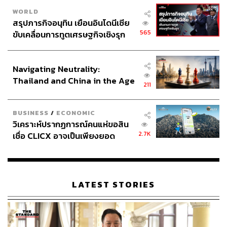
WORLD
สรุปภารกิจอนุทิน เยือนอินโดนีเซีย
565
ขับเคลื่อนการทูตเศรษฐกิจเชิงรุก
ประกาศหุ้นส่วนยุทธศาสตร์ไทย –
อินโดนีเซีย
Navigating Neutrality:
Thailand and China in the Age
211
of a New Global Order
BUSINESS
/
ECONOMIC
วิเคราะห์ปรากฏการณ์คนแห่ขอสิน
2.7K
เชื่อ CLICX อาจเป็นเพียงยอด
ภูเขาน้ำแข็ง ของปัญหาหนี้ครัว
เรือนไทยที่ถูกซุกไว้
LATEST STORIES