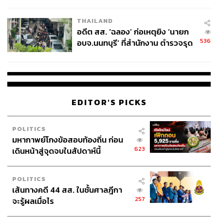
ผู้ใช้ถอดเปลี่ยนแบตเองได้ ก่อนกฎ
EU บังคับปีหน้า
THAILAND
อดีต สส. ‘ฉลอง’ ก่อเหตุยิง ‘นายก
536
อบจ.นนทบุรี’ ที่สำนักงาน ตำรวจรุด
ลงพื้นที่
EDITOR'S PICKS
POLITICS
มหากาพย์โกงข้อสอบท้องถิ่น ก่อน
623
เดินหน้าสู่จุดจบในสัปดาห์นี้
POLITICS
เส้นทางคดี 44 สส. ในชั้นศาลฎีกา
257
จะรู้ผลเมื่อไร