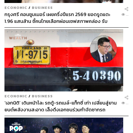
ECONOMIC
/
BUSINESS
กรุงศรี คอนซูมเมอร์ เผยครึ่งปีแรก 2569 ยอดรูดแตะ
...
1.96 แสนล้าน ชี้คนไทยเลือกผ่อนเซฟสภาพคล่อง รับ
เศรษฐกิจผันผวนฉุดผลประกอบการพลาดเป้า
ECONOMIC
/
BUSINESS
‘เอกนิติ’ เดินหน้าโละ รถตู้-รถเมล์-แท็กซี่ เก่า เปลี่ยนสู่ยาน
...
ยนต์พลังงานสะอาด เล็งดึงเอกชนร่วมกำจัดซากรถ