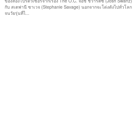
ของสองโปรดิวเซอร์จากเรื่อง The O.C. จอช ชวาร์ตซ์ (Josh Swartz)
กับ สเตฟานี ซาเวจ (Stephanie Savage) นอกจากจะโด่งดังไปทั่วโลก
จนวัยรุ่นที่ไ...