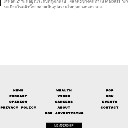
เสนอที่ 21% นี้อยู่ในระดับที่สูงเกินไป ผลลัพธ์ข้างต้นทำให้ Malpass กัง
ระเบียบใหม่ตัวนี้จะกลายเป็นอุปสรรคใหญ่หลวงต่อความส...
News
Wealth
Pop
Podcast
Video
Now
Opinion
Careers
Events
Privacy Policy
About
Contact
FOR ADVERTISING
MEMBERSHIP