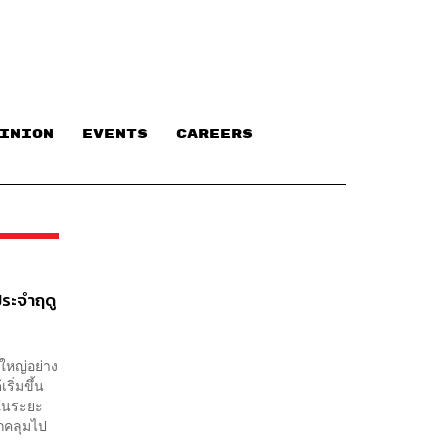
INION
EVENTS
CAREERS
ประจำฤดู
ใหญ่อย่าง
ิ่มขึ้น
จในระยะ
กคลุมไป