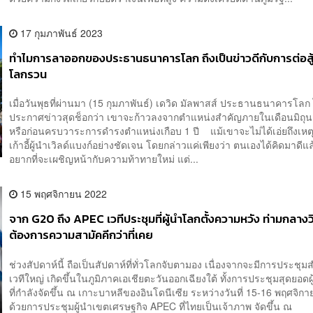
17 กุมภาพันธ์ 2023
ทำไมการลาออกของประธานธนาคารโลก ถึงเป็นข่าวดีกับการต่อสู
โลกรวน
เมื่อวันพุธที่ผ่านมา (15 กุมภาพันธ์) เดวิด มัลพาสส์ ประธานธนาคารโลก 
ประกาศข่าวสุดช็อกว่า เขาจะก้าวลงจากตำแหน่งสำคัญภายในเดือนมิถุน
หรือก่อนครบวาระการดำรงตำแหน่งเกือบ 1 ปี แม้เขาจะไม่ได้เอ่ยถึงเหตุผล
เก้าอี้ผู้นำเวิลด์แบงก์อย่างชัดเจน โดยกล่าวแค่เพียงว่า ตนเองได้คิดมาดีแ
อยากที่จะเผชิญหน้ากับความท้าทายใหม่ แต่...
15 พฤศจิกายน 2022
จาก G20 ถึง APEC เวทีประชุมที่ผู้นำโลกตั้งความหวัง ท่ามกลางว
ต้องการความสามัคคีกว่าที่เคย
ช่วงสัปดาห์นี้ ถือเป็นสัปดาห์ที่ทั่วโลกจับตามอง เนื่องจากจะมีการประชุม
เวทีใหญ่ เกิดขึ้นในภูมิภาคเอเชียตะวันออกเฉียงใต้ ทั้งการประชุมสุดยอด
ที่กำลังจัดขึ้น ณ เกาะบาหลีของอินโดนีเซีย ระหว่างวันที่ 15-16 พฤศจิก
ด้วยการประชุมผู้นำเขตเศรษฐกิจ APEC ที่ไทยเป็นเจ้าภาพ จัดขึ้น ณ