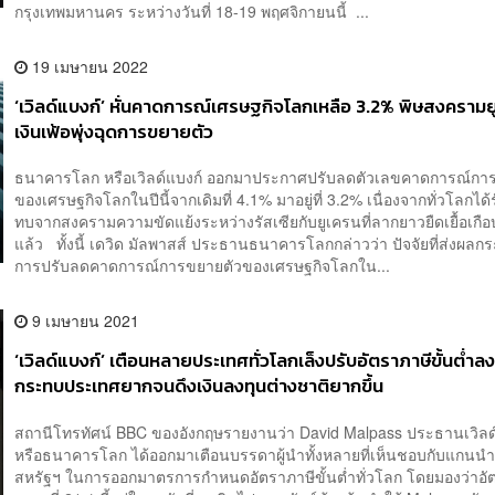
กรุงเทพมหานคร ระหว่างวันที่ 18-19 พฤศจิกายนนี้ ...
19 เมษายน 2022
‘เวิลด์แบงก์’ หั่นคาดการณ์เศรษฐกิจโลกเหลือ 3.2% พิษสงครามย
เงินเฟ้อพุ่งฉุดการขยายตัว
ธนาคารโลก หรือเวิลด์แบงก์ ออกมาประกาศปรับลดตัวเลขคาดการณ์การ
ของเศรษฐกิจโลกในปีนี้จากเดิมที่ 4.1% มาอยู่ที่ 3.2% เนื่องจากทั่วโลกได
ทบจากสงครามความขัดแย้งระหว่างรัสเซียกับยูเครนที่ลากยาวยืดเยื้อเกือ
แล้ว ทั้งนี้ เดวิด มัลพาสส์ ประธานธนาคารโลกกล่าวว่า ปัจจัยที่ส่งผลก
การปรับลดคาดการณ์การขยายตัวของเศรษฐกิจโลกใน...
9 เมษายน 2021
‘เวิลด์แบงก์’ เตือนหลายประเทศทั่วโลกเล็งปรับอัตราภาษีขั้นต่ำล
กระทบประเทศยากจนดึงเงินลงทุนต่างชาติยากขึ้น
สถานีโทรทัศน์ BBC ของอังกฤษรายงานว่า David Malpass ประธานเวิลด
หรือธนาคารโลก ได้ออกมาเตือนบรรดาผู้นำทั้งหลายที่เห็นชอบกับแกนนำ
สหรัฐฯ ในการออกมาตรการกำหนดอัตราภาษีขั้นต่ำทั่วโลก โดยมองว่าอัตร