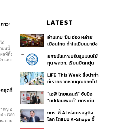
LATEST
้ภาวะ
อ่านเกม ‘มิน อ่อง หล่าย’
ได้
เยือนไทย ทำไมเมียนมายัง
ายนนี้
เป็นตลาดที่ไทยทิ้งไม่ได้ ใน
ที่ทิ้ง
ยศชนันเคาะปรับรูปแบบใช้
วันที่ค่าเงินตก ทุนสำรอง
ล้ว และ
ทุน พสวท. เรียนยืดหยุ่น-
ต่ำ
ลดเงื่อนไขผูกมัด ใช้ทุนเท่า
LIFE This Week สิ่งน่าทำ
เวลาเรียน-ดึงผลงานลด
ที่เราอยากชวนคุณออกไป
หย่อนเวลา ดันให้มีผลย้อน
ลองสัปดาห์นี้ 5-11
หลัง
ิกฤตที่
“เอพี ไทยแลนด์” จับมือ
สิงหาคม 2569
“นิปปอนเพนต์” ยกระดับ
Green Partner รายแรก
สำคัญ 2
กกร. ชี้ AI เร่งเศรษฐกิจ
ในไทยสู่มาตรฐานโลกด้วย
ผู้นำ G20
โลก โตแบบ K-Shape จี้
EPD International
ายน ตาม
ไทยเพิ่ม Local Content
พร้อมชูแนวคิด Global