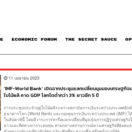
E
ECONOMIC FORUM
THE SECRET SAUCE​
OP
11 เมษายน 2023
‘IMF-World Bank’ เปิดฉากประชุมแลกเปลี่ยนมุมมองเศรษฐกิจ
ใบไม้ผลิ คาด GDP โลกโตต่ำกว่า 3% ยาวอีก 5 ปี
การประชุมประจำฤดูใบไม้ผลิระหว่างสถาบันการเงินระหว่างประเทศยักษ์
ธนาคารโลก (World Bank) และกองทุนการเงินระหว่างประเทศ (IMF) ได้เร
ในสัปดาห์นี้ โดยมีวาระการหารือแลกเปลี่ยนที่มุ่งเน้นการปฏิรูปเศรษฐกิ
ยาวและทิศทางการระดมทุน ท่ามกลางสถานการณ์ทางเศรษฐกิจที่ยังคงป
ด้วยความกังวลเกี่ยวกับอัตราเงินเฟ้อที่สูง ความตึงเครียดด้านภูมิรัฐ...