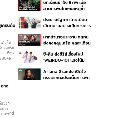
บทเรียนฆ่าฝัง 5 ศพ เมื่อ
รับคลื่นลงทุนใหม่
Standards for Global
ฆาตกรพ้นโทษก่อเหตุซ้ำ
Sustainable Living ส่ง
สังคมจี้รัฐงัด ‘โทษประหาร’
มอบบ้านคุณภาพ ลดผลก
ประธานรัฐสภาไทยเยือน
คืนความยุติธรรม
ระทบต่อสิ่งแวดล้อม พร้อม
ูเครนดัน
เวียดนามอย่างเป็นทางการ
ปั้นนักออกแบบที่ใส่ใจโลก
ตามคำเชิญประธานสภา
หากอำนาจประธาน กสทช.
แห่งชาติ สานสัมพันธ์
เติบโต
ยังคงคลุมเครือ ผลสะเทือน
แน่นแฟ้น 50 ปี
้รับผลกระ
ระดับประเทศที่ตามมาจะ
บ 2 เดือน
ซี-คีน ส่งซีรีส์เรื่องใหม่
หนักแค่ไหน
ระทบต่อ
‘WEIRDO-101 แรงโน้ม
ถ่วงระหว่างเรา’ เริ่มตอน
Ariana Grande เปิดใจ
แรก 14 ส.ค. นี้
ครั้งแรกถึงประเด็นการพัก
งานเพื่อไปใช้ชีวิตส่วนตัว
ง อาจ
์แบงก์
อย่าง
าภาษีที่