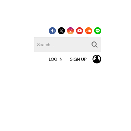
LOG IN
SIGN UP