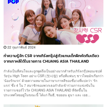
22 กุมภาพันธ์ 2024
ทำความรู้จัก CSR จากเกิร์ลกรุ๊ปสู่ตัวแทนเด็กฝึกหัดทีมเดียว
จากเกาหลีใต้ในรายการ CHUANG ASIA THAILAND
กำลังเป็นที่สนใจและถูกพูดถึงเป็นอย่างมากสำหรับเกิร์ลกรุ๊ปคอนเซปต์
วัยรุ่น High Teen อย่าง CSR (첫사랑) หรือที่แฟนๆ ชาวไทยมักเรียกว่า
‘น้องรักแรก’ ด้วยความหมายในภาษาเกาหลีของชื่อวงที่แปลว่า ‘รัก
แรก’ ซึ่ง 4 ใน 7 สมาชิกของพวกเธอกำลังเข้าร่วมการแข่งขันใน
รายการเซอร์ไววัล CHUANG ASIA THAILAND ที่จัดขึ้นใน
ประเทศไทยอยู่ในขณะนี้ ได้แก่ กึมฮี, ซอยอน ดูนา และ เยฮ...