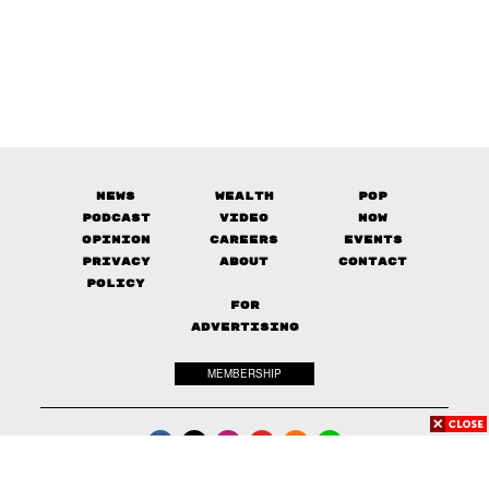
News
Wealth
Pop
Podcast
Video
Now
Opinion
Careers
Events
Privacy
About
Contact
Policy
FOR
ADVERTISING
MEMBERSHIP
© 2017-
2026
The Standard. All rights reserved.