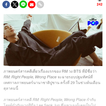
242
ภาพยนตร์สารคดีเดี่ยวเรื่องแรกของ RM วง BTS ที่มีชื่อว่า
RM: Right People, Wrong Place
จะฉายรอบปฐมทัศน์ที่
เทศกาลภาพยนตร์นานาชาติปูซาน ครั้งที่ 29 ในช่วงต้นเดือน
ตุลาคมนี้
ภาพยนตร์สารคดี
RM: Right People, Wrong Place
กำกับ
โดยผู้กำกับมากฝีมือ Lee Seok Jun ซึ่งเขาเองก็เคยเป็นโป