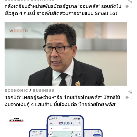
คลังเตรียมจำหน่ายพันธบัตรรัฐบาล ‘ออมพลัส’ รอบถัดไป
...
เร็วสุด 4 ก.ย.นี้ อาจเพิ่มสัดส่วนการขายแบบ Small Lot
First มากขึ้น
ECONOMIC
/
BUSINESS
‘เอกนิติ’ เผยอยู่ระหว่างหารือ ‘ไทยเที่ยวไทยพลัส’ มีสิทธิใช้
...
งบจากเงินกู้ 4 แสนล้าน มั่นใจงบต่อ ‘ไทยช่วยไทย พลัส’
เฟส 2 มีเพียงพอ