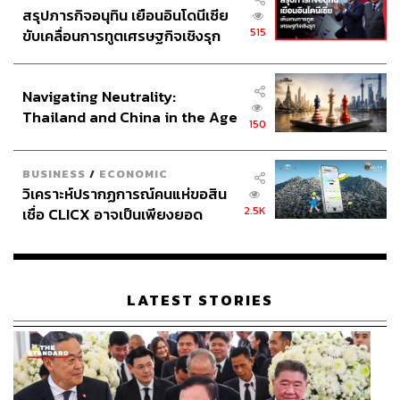
สรุปภารกิจอนุทิน เยือนอินโดนีเซีย
515
ขับเคลื่อนการทูตเศรษฐกิจเชิงรุก
ประกาศหุ้นส่วนยุทธศาสตร์ไทย –
อินโดนีเซีย
Navigating Neutrality:
Thailand and China in the Age
150
of a New Global Order
BUSINESS
/
ECONOMIC
วิเคราะห์ปรากฏการณ์คนแห่ขอสิน
2.5K
เชื่อ CLICX อาจเป็นเพียงยอด
ภูเขาน้ำแข็ง ของปัญหาหนี้ครัว
เรือนไทยที่ถูกซุกไว้
LATEST STORIES