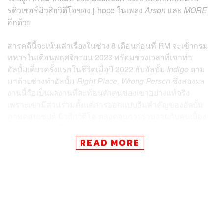
รดิวเซอร์มิวสิกวิดีโอของ j-hope ในเพลง
Arson
และ
MORE
อีกด้วย
สารคดีนี้จะเน้นเล่าเรื่องในช่วง 8 เดือนก่อนที่ RM จะเข้ากรม
ทหารในเดือนพฤศจิกายน 2023 พร้อมช่วงเวลาที่เขาทำ
อัลบั้มเดี่ยวครั้งแรกในชีวิตเมื่อปี 2022 กับอัลบั้ม
Indigo
ตาม
มาด้วยช่วงทำอัลบั้ม
Right Place, Wrong Person
ซึ่งสองผล
งานนี้ถือเป็นผลงานที่สะท้อนตัวตนของเขาอย่างแท้จริง
เพราะเขามีส่วนร่วมตั้งแต่การออกแบบธีมสำคัญของอัลบั้ม
ภาพคอนเซปต์ มิวสิกวิดีโอ ตลอดจนการร่วมงานกับคนเบื้อง
หลังวงการดนตรีอีกมากมาย
READ MORE
ผู้ชมจะได้เห็นว่าเขาเติบโตไปอย่างไรบ้างทั้งในฐานะตัวตน
ของ Kim Namjoon (ชื่อจริงของ RM) และตัวเขาในฐานะ
หัวหน้าวง BTS รวมทั้งตามหาว่าเขามีมุมมองหรือวิสัยทัศน์
อย่างไรต่อการสร้างสรรค์งานเพลง ผ่านเรื่องราวการเดินทาง
ต่างๆ กับฉากหลังมากมายในความทรงจำของ RM ไม่ว่าจะ
เป็นโซล โตเกียว หรือลอนดอน