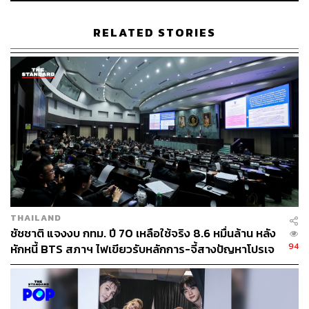
RELATED STORIES
ภาพ: BIGHIT MUSIC
อ้างอิง:
https://www.billboard.com/music/pop/bts-rm-solo-doc
-rm-right-people-wrong-place-premiere-1235765833/
THAILAND
ชัชชาติ แจงงบ กทม. ปี 70 เหลือใช้จริง 8.6 หมื่นล้าน หลัง
TAGS:
BTS
Busan International Film Festival
94
หักหนี้ BTS สภาฯ ไฟเขียวรับหลักการ-จี้สางปัญหาโปรเจ
Cinema Journey 20 ปี ภาพยนตร์เป็นเอก
กต์ล่าช้า
Lee Seok Jun