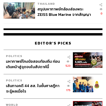
THAILAND
สรุปมหากาพย์กล้องส่องพระ
0
ZEISS Blue Marine จากสัญญา
ผลิต 8.3 ล้าน สู่ข้อพิพาท ‘มา
เวลล์ฯ’ ฟ้อง ‘โทน บางแค’ ผิดนัด
จ่ายหนี้-แอบระบุแบรนด์
EDITOR'S PICKS
POLITICS
มหากาพย์โกงข้อสอบท้องถิ่น ก่อน
523
เดินหน้าสู่จุดจบในสัปดาห์นี้
POLITICS
เส้นทางคดี 44 สส. ในชั้นศาลฎีกา
175
จะรู้ผลเมื่อไร
WORLD