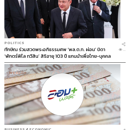
POLITICS
ทักษิณ ร่วมสวดพระอภิธรรมศพ ‘พล.ต.ท. ผ่อน’ บิดา
...
‘พักตร์พิไล ทวีสิน’ สิริอายุ 103 ปี แกนนำเพื่อไทย-บุคคล
หลากวงการร่วมอาลัย
BUSINESS
/
ECONOMIC