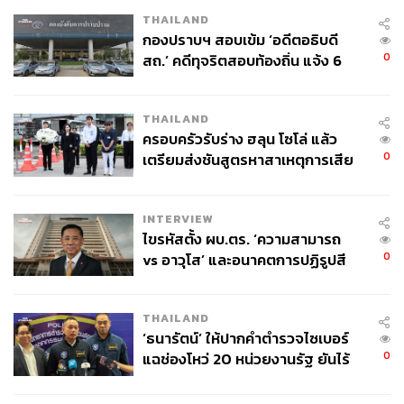
THAILAND
กองปราบฯ สอบเข้ม ‘อดีตอธิบดี
0
สถ.’ คดีทุจริตสอบท้องถิ่น แจ้ง 6
ข้อหาหนัก จ่อชง ป.ป.ช. 12 ส.ค. นี้
THAILAND
ครอบครัวรับร่าง ฮลุน โซโล่ แล้ว
0
เตรียมส่งชันสูตรหาสาเหตุการเสีย
ชีวิต
INTERVIEW
ไขรหัสตั้ง ผบ.ตร. ‘ความสามารถ
0
vs อาวุโส’ และอนาคตการปฏิรูปสี
กากี กับ พล.ต.อ. เอก อังสนานนท์
THAILAND
‘ธนารัตน์’ ให้ปากคำตำรวจไซเบอร์
0
แฉช่องโหว่ 20 หน่วยงานรัฐ ยันไร้
นัยทางการเมือง