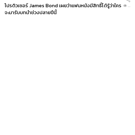
โปรดิวเซอร์ James Bond เผยว่าแฟนหนังมีสิทธิ์ได้รู้ว่าใคร
...
จะมารับบทนำช่วงปลายปีนี้
News
Wealth
Pop
Podcast
Video
Now
Opinion
Careers
Events
Privacy
About
Contact
Policy
FOR
ADVERTISING
MEMBERSHIP