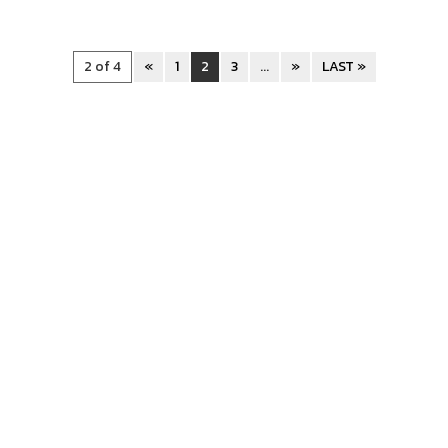
2 of 4
«
1
2
3
...
»
LAST »