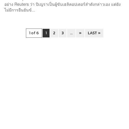
อย่าง Reuters ว่า ปิเญราเป็นผู้ขับเฮลิคอปเตอร์ลำดังกล่าวเอง แต่ยัง
ไม่มีการยืนยันข้...
1 of 6
1
2
3
...
»
LAST »