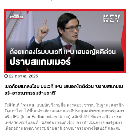
22 ตุลาคม 2025
เปิดถ้อยแถลงโรม บนเวที IPU เสนอญัตติด่วน ‘ปราบสแกมเม
อร์-อาชญากรรมข้ามชาติ’
รังสิมันต์ โรม สส. แบบบัญชีรายชื่อ พรรคประชาชน ในฐานะสมาชิก
รัฐสภาไทย ได้ขึ้นกล่าวถ้อยแถลงบนเวทีประชุมสมัชชาสหภาพรัฐสภา
หรือ IPU (Inter-Parliamentary Union) สมัยที่ 151 ที่นครเจนีวา ประ
เทศสวิตเซอร์แลนด์ ผลักดันร่างมติเรื่อง ‘การดำเนินการของรัฐสภา
เพื่อต่อต้านอาชญากรรมข้ามชาติ อาชญากรรมทางไซเบอร์ และภัย