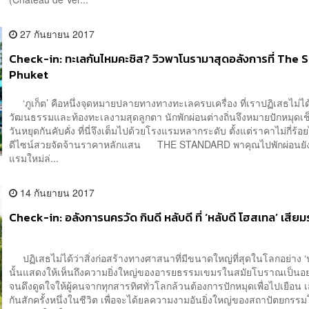
27 กันยายน 2017
Check-in: ทะเลกันไหมคะซิส? วิวพาโนรามาสุดอลังการที่ The S
Phuket
‘ภูเก็ต’ คือหนึ่งจุดหมายปลายทางทางทะเลครบเครื่อง ที่เราปฏิเสธไม่ได้ว่
วัฒนธรรมและท้องทะเลงามสุดลูกตา นักพักผ่อนต่างถิ่นจึงหมายปักหมุดเช็
วันหยุดกันคับคั่ง ที่นี่จึงเต็มไปด้วยโรงแรมหลากระดับ ตั้งแต่ราคาไม่กี่ร้
ดีไซน์สวยจัดจ้านราคาหลักแสน THE STANDARD พาคุณไปพักผ่อนยัง
แรมใหม่ล่...
14 กันยายน 2017
Check-in: อลังการนครวัด กินดี หลับดี ที่ ‘หลับดี โฮสเทล’ เสีย
ปฏิเสธไม่ได้ว่าสิ่งก่อสร้างทางศาสนาที่มีขนาดใหญ่ที่สุดในโลกอย่าง ‘
นั้นแสดงให้เห็นถึงความยิ่งใหญ่ของอารยธรรมเขมรในสมัยโบราณเป็นอ
จนดึงดูดใจให้ผู้คนจากทุกสารทิศทั่วโลกล้วนต้องการปักหมุดเพื่อไปเยือน 
กันสักครั้งหนึ่งในชีวิต เพื่อจะได้ยลความงามอันยิ่งใหญ่ของสถาปัตยกร