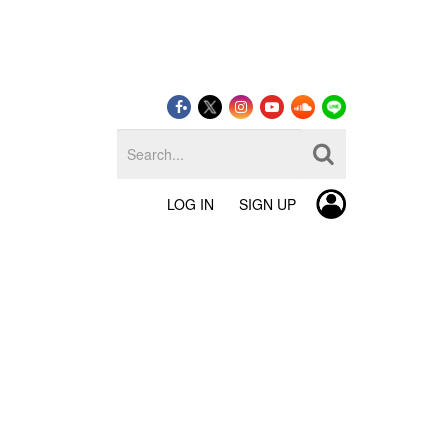
LOG IN
SIGN UP