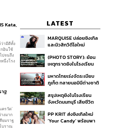
LATEST
IS Kata,
MARQUISE ปล่อยซิงเกิล
ามีดีทั้ง
และมิวสิกวิดีโอใหม่
กอินใช้
IRONIC ที่เสียดสีความ
อยไปจนถึง
(PHOTO STORY): ย้อน
สัมพันธ์สุด Toxic
หนึ่งโรง
เหตุกราดยิงในโรงเรียน
ต่างประเทศ ที่ผู้ก่อเหตุเป็น
มหาดไทยเร่งจัดระเบียบ
นักเรียน
ภูเก็ต ทลายนอมินีต่างชาติ
คุมเจ็ตสกี สางบริษัทฮุบ
มราฐ
สรุปเหตุยิงในโรงเรียน
ที่ดิน เคลียร์ใบอนุญาต
จังหวัดนนทบุรี เสียชีวิต
โรงแรมค้าง 7 ปี
รวม 8 ราย โฆษก ตร. เผย
นครวัด’
PP KRIT ส่งซิงเกิลใหม่
ย่างมาก
ปมค้นประวัติคดีกราดยิงที่
เสียมราฐ
‘Your Candy’ พร้อมพา
สหรัฐฯ
รมโบราณ
ต้าเหนิง และ ณิชา ร่วมมิว