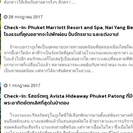
ดังกล่าวให้เห็นกับสายตาจริงๆ สักครา ...
28 กรกฎาคม 2017
Check-in: Phuket Marriott Resort and Spa, Nai Yang B
โรงแรมที่คุณอยากจะไปพักผ่อน ปั่นจักรยาน และแต่งงาน!
ถ้าจะบอกว่าภูเก็ตเป็นจุดหมายปลายทางยอดนิยมที่สุดของเมืองไทยก็คง
จากนี้เท่าใดนัก ค่าที่ว่าเป็นจังหวัดที่อุดมไปด้วยโรงแรมแทบจะทุกราคา 
ไปแล้วไปอีก คนรักทะเลก็ไม่เคยรู้เบื่อแต่อย่างใด เพราะแค่เปลี่ยนหาดที่พั
บรรยากาศก็เปลี่ยนไปแล้ว หลายคนอาจจะเคยคุ้นกับหาดป่าตอง กะตะ กะร
เป็นหาดยอดนิยม แต่หากได้มาสัมผัสหาดในยางอ...
1 กรกฎาคม 2017
Check-in: รีสอร์ตหรู Avista Hideaway Phuket Patong ที่มี
พระอาทิตย์ตกเลิศที่สุดในป่าตอง
โรงแรมและรีสอร์ตหรูในภูเก็ตมีให้เลือกพักมากมายตั้งแต่ห้องราคาหลั
จนถึงหลักแสน บางแห่งพักแล้วก็แสนหงุดหงิดใจ ด้วยราคาและการบริการ
สอดคล้องกันเสียจริง บางแห่งสวยดีพร้อม แต่ราคาเอื้อมไม่ไหว ซึ่งเมื่อใดก
เจอโรงแรมหรือรีสอร์ตที่ตรงจริต ดีพร้อมทั้งการบริการ งานดีไซน์ แถมร