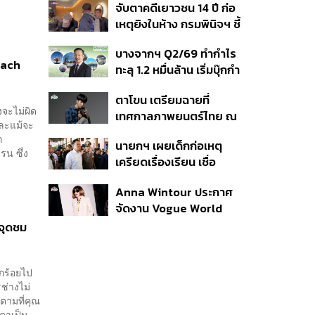
จับตาคดีเยาวชน 14 ปี ก่อ
สิกวิดีโอ
เหตุยิงในห้าง กรมพินิจฯ ชี้
ประพฤติดี-รับการรักษาต่อ
บางจากฯ Q2/69 ทำกำไร
เนื่อง ประเมินปล่อยตัว
each
ทะลุ 1.2 หมื่นล้าน เริ่มบุ๊กกำ
ไร ‘SAF’ เชิงพาณิชย์ครั้ง
ตาโขน เตรียมฉายที่
แรก หนุนรายได้ครึ่งปีทะลุ
จะไม่ผิด
เทศกาลภาพยนตร์ไทย ณ
3.2 แสนล้าน
และแม้จะ
ประเทศบราซิล
ก
นายกฯ เผยเด็กก่อเหตุ
น ซึ่ง
เครียดเรื่องเรียน เชื่อ
เตรียมการเป็นขั้นตอน ชี้มี
Anna Wintour ประกาศ
กระสุนอีกกว่า 30 นัด หาก
จัดงาน Vogue World
ไม่จบชีวิตตัวเองอาจสูญ
2027 ที่ซานฟรานซิสโก
เสียเพิ่ม
จุดชม
กร้อยไป
ช่างไม่
็ตามที่คุณ
าคาเป็น