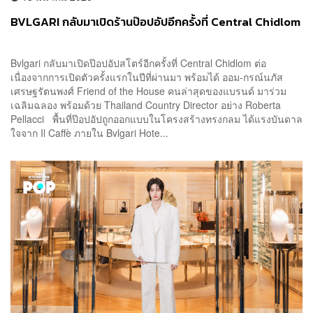
BVLGARI กลับมาเปิดร้านป๊อปอัปอีกครั้งที่ Central Chidlom
Bvlgari กลับมาเปิดป๊อปอัปสโตร์อีกครั้งที่ Central Chidlom ต่อ
เนื่องจากการเปิดตัวครั้งแรกในปีที่ผ่านมา พร้อมได้ ออม-กรณ์นภัส
เศรษฐรัตนพงศ์ Friend of the House คนล่าสุดของแบรนด์ มาร่วม
เฉลิมฉลอง พร้อมด้วย Thailand Country Director อย่าง Roberta
Pellacci พื้นที่ป๊อปอัปถูกออกแบบในโครงสร้างทรงกลม ได้แรงบันดาล
ใจจาก Il Caffè ภายใน Bvlgari Hote...