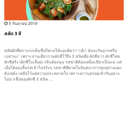
5 กันยายน 2019
สลัด 3 ชี
สลัดผักที่คราแรกเห็นชื่อก็พาลให้แอบคิดว่า “เอ๊ะ! มันจะกินยากหรือ
เปล่านะ” เพราะจานเดียวรวมผักชีไว้ถึง 3 ชนิดคือ ผักชีลาว ผักชีไทย
ผักชีฝรั่ง (ผักชีใบเลื่อย) กลิ่นต้องฉุน รสชาติต้องเหม็นเขียวเป็นแน่ แต่
เมื่อได้ลองลิ้มรสเข้าไปจริงๆ รสชาติที่คาดในจินตนาการทุกอย่างแตก
ดังเพล้ง เหลือไว้แต่ความประหลาดใจ เพราะความอร่อยเข้ากันอย่าง
ไม่น่าเชื่อของผักชี 3 ชนิด ...