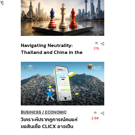
ทู
อินโดนีเซีย
Navigating Neutrality:
175
Thailand and China in the
Age of a New Global
Order
BUSINESS
/
ECONOMIC
2.6K
วิเคราะห์ปรากฏการณ์คนแห่
ขอสินเชื่อ CLICX อาจเป็น
เพียงยอดภูเขาน้ำแข็ง ของ