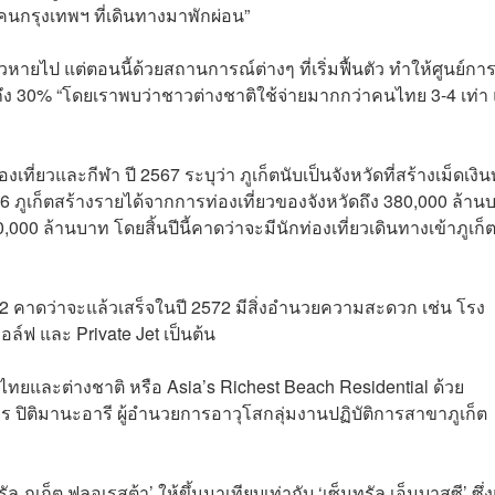
คนกรุงเทพฯ ที่เดินทางมาพักผ่อน”
วหายไป แต่ตอนนี้ด้วยสถานการณ์ต่างๆ ที่เริ่มฟื้นตัว ทำให้ศูนย์การ
ดถึง 30% “โดยเราพบว่าชาวต่างชาติใช้จ่ายมากกว่าคนไทย 3-4 เท่า 
เที่ยวและกีฬา ปี 2567 ระบุว่า ภูเก็ตนับเป็นจังหวัดที่สร้างเม็ดเงิ
66 ภูเก็ตสร้างรายได้จากการท่องเที่ยวของจังหวัดถึง 380,000 ล้าน
,000 ล้านบาท โดยสิ้นปีนี้คาดว่าจะมีนักท่องเที่ยวเดินทางเข้าภูเก็
2 คาดว่าจะแล้วเสร็จในปี 2572 มีสิ่งอำนวยความสะดวก เช่น โรง
ล์ฟ และ Private Jet เป็นต้น
าวไทยและต่างชาติ หรือ Asia’s Richest Beach Residential ด้วย
ิไลพร ปิติมานะอารี ผู้อำนวยการอาวุโสกลุ่มงานปฏิบัติการสาขาภูเก็ต
ล ภูเก็ต ฟลอเรสต้า’ ให้ขึ้นมาเทียบเท่ากับ ‘เซ็นทรัล เอ็มบาสซี’ ซึ่ง