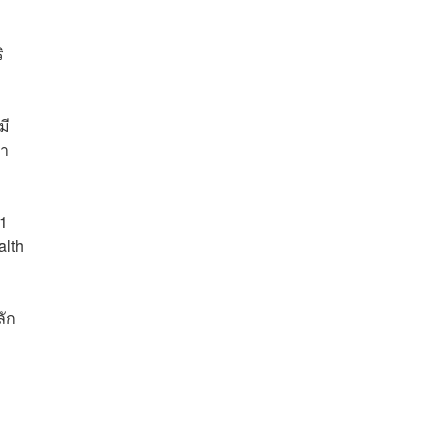
ิ
มี
คำ
 1
alth
ลัก