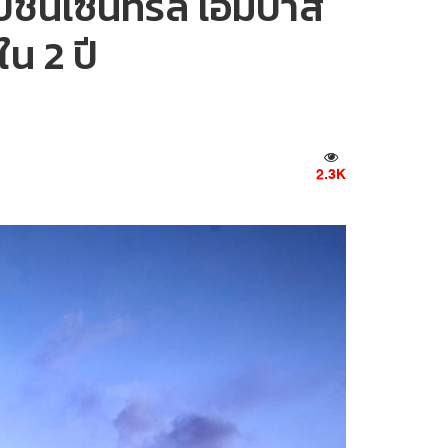
บชั้นเซ็นทรัล เอ็มบาส
ใน 2 ปี
2.3K