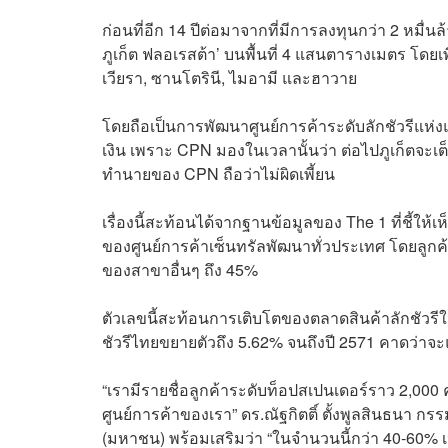
ก่อนที่อีก 14 ปีต่อมาจากที่มีการลงทุนกว่า 2 หมื่
ภูเก็ต ฟลอเรสต้า’ บนพื้นที่ 4 แสนตารางเมตร โดยเพ
เวียรา, ซานโตรินี, ไมอามี และฮาวาย
โดยถือเป็นการพัฒนาศูนย์การค้าระดับ
ลักชัวรี
แห่ง
เงิน เพราะ CPN มองในเวลานั้นว่า ต่อไปภูเก็ตจะเต็
ทำนายของ CPN ถือว่าไม่ผิดเพี้ยน
เรื่องนี้สะท้อนได้จากฐานข้อมูลของ The 1 ที่ชี้ให้เห
ของศูนย์การค้าเซ็นทรัลพัฒนาทั่วประเทศ โดยลูกค้า 
ของสาขาอื่นๆ ถึง 45%
ตัวเลขนี้สะท้อนการเติบโตของตลาดสินค้าลักชัวร
ชัวรี
ไทยขยายตัวถึง 5.62% จนถึงปี 2571 คาดว่าจ
“เรามีรายชื่อลูกค้าระดับท็อปสเปนเดอร์ราว 2,000 คน
ศูนย์การค้าของเรา” ดร.ณัฐกิตติ์ ตั้งพูลสินธนา 
(มหาชน) พร้อมเสริมว่า “ในจำนวนนี้กว่า 40-60% เป็น