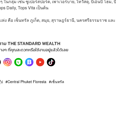
ในกลุ่ม เช่น ซูเปอร์สปอร์ต, เพาเวอร์บาย, ไทวัสดุ, บีเอ็นบี โฮม, บี
s Daily, Tops Vita เป็นต้น
่ง คือ เซ็นทรัล ภูเก็ต, สมุย, สุราษฎร์ธานี, นครศรีธรรมราช และ
ตาม THE STANDARD WEALTH
างๆ ที่คุณสะดวกหรือใช้งานอยู่แล้วได้เลย
๊ป
Central Phuket Floresta
เซ็นทรัล