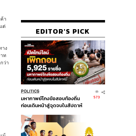
ค้า
แต่
EDITOR'S PICK
นทาง
บาท
ตกว่า
POLITICS
573
มหากาพย์โกงข้อสอบท้องถิ่น
ก่อนเดินหน้าสู่จุดจบในสัปดาห์
นี้
แม้