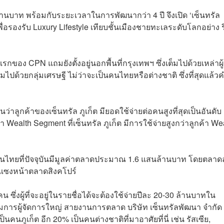
นล้านบาท พร้อมกับระยะเวลาในการพัฒนากว่า 4 ปี จึงเปิด ‘เซ็นทรัล
ื่อรองรับ Luxury Lifestyle เทียบชั้นเมืองชายทะเลระดับโลกอย่าง ร
แรกของ CPN แถมยังตั้งอยู่นอกพื้นที่กรุงเทพฯ ซึ่งเต็มไปด้วยเหล่าผู้
มไปด้วยกลุ่มเศรษฐี ไม่ว่าจะเป็นคนไทยหรือต่างชาติ ซึ่งที่สุดแล้ว
็นว่าลูกค้าของเซ็นทรัล ภูเก็ต มียอดใช้จ่ายต่อคนสูงที่สุดเป็นอันดับ
Wealth Segment ที่เซ็นทรัล ภูเก็ต มีการใช้จ่ายสูงกว่าลูกค้า We
ีในไทยที่ปัจจุบันมีมูลค่าตลาดประมาณ 1.6 แสนล้านบาท โดยตลาด
ะแซงหน้าตลาดสิงคโปร์
 ซึ่งผู้ที่จะอยู่ในรายชื่อได้จะต้องใช้จ่ายปีละ 20-30 ล้านบาทใน
กรรมการผู้จัดการใหญ่ สายงานการตลาด บริษัท เซ็นทรัลพัฒนา จำกัด
คนภูเก็ต อีก 20% เป็นคนต่างชาติที่มาอาศัยที่นี่ เช่น รัสเซีย,