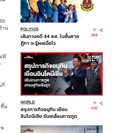
000
ร้าน
POLITICS
209
เส้นทางคดี 44 สส. ในชั้นศาล
ฎีกา จะรู้ผลเมื่อไร
ที่
-
กี่
WORLD
ขึ้น
543
สรุปภารกิจอนุทิน เยือน
อินโดนีเซีย ขับเคลื่อนการทูต
เศรษฐกิจเชิงรุก ประกาศหุ้น
รพ
ส่วนยุทธศาสตร์ไทย –