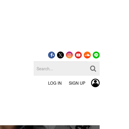
LOG IN
SIGN UP