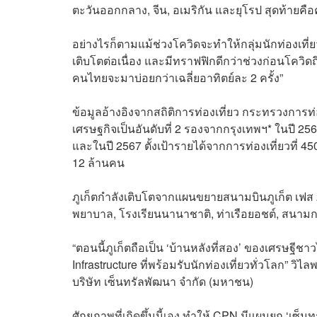
ตะวันออกกลาง, จีน, อเมริกัน และยุโรป สุดท้ายคือ
อย่างไรก็ตามแม้ช่วงโควิดจะทำให้กลุ่มนักท่องเที่ย
เติบโตต่อเนื่อง และมีทราฟฟิกดีกว่าช่วงก่อนโควิ
คนไทยจะมาบ่อยกว่าเฉลี่ยอาทิตย์ละ 2 ครั้ง”
ข้อมูลอ้างอิงจากสถิติการท่องเที่ยว กระทรวงการท่อง
เศรษฐกิจเป็นอันดับที่ 2 รองจากกรุงเทพฯ* ในปี 25
และในปี 2567 ตั้งเป้ารายได้จากการท่องเที่ยวที่ 450
12 ล้านคน
ภูเก็ตกำลังเติบโตจากแผนขยายสนามบินภูเก็ต เฟส 
พยาบาล, โรงเรียนนานาชาติ, ท่าเรือยอชต์, สนามกอ
“ตอนนี้ภูเก็ตถือเป็น ‘บ้านหลังที่สอง’ ของเศรษฐีช
Infrastructure ที่พร้อมรับนักท่องเที่ยวทั่วโลก” ว
บริษัท เซ็นทรัลพัฒนา จำกัด (มหาชน)
ศักยภาพที่เกิดขึ้นนี้เอง ทำให้ CPN มีแผนยก ‘เซ็นทรั