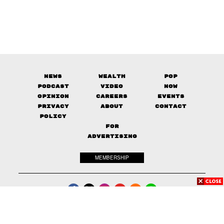
News
Wealth
Pop
Podcast
Video
Now
Opinion
Careers
Events
Privacy
About
Contact
Policy
FOR
ADVERTISING
MEMBERSHIP
© 2017-
2026
The Standard. All rights reserved.