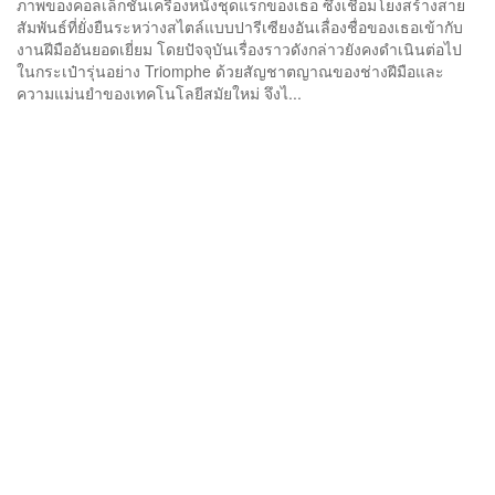
ภาพของคอลเล็กชันเครื่องหนังชุดแรกของเธอ ซึ่งเชื่อมโยงสร้างสาย
สัมพันธ์ที่ยั่งยืนระหว่างสไตล์แบบปารีเซียงอันเลื่องชื่อของเธอเข้ากับ
งานฝีมืออันยอดเยี่ยม โดยปัจจุบันเรื่องราวดังกล่าวยังคงดำเนินต่อไป
ในกระเป๋ารุ่นอย่าง Triomphe ด้วยสัญชาตญาณของช่างฝีมือและ
ความแม่นยำของเทคโนโลยีสมัยใหม่ จึงไ...