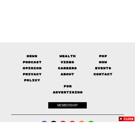
News
Wealth
Pop
Podcast
Video
Now
Opinion
Careers
Events
Privacy
About
Contact
Policy
FOR
ADVERTISING
MEMBERSHIP