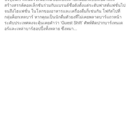
สร้างสรรค์คอลเล็กชันร่วมกับแบรนด์ชื่อดังตั้งแต่ระดับฟาสต์แฟชั่นไป
จนถึงไฮแฟชั่น ในโลกของอาหารและเครื่องดื่มก็เช่นกัน โฟกัสไปที่
กลุ่มค็อกเทลบาร์ หากคุณเป็นนักดื่มตัวยงที่ไม่เคยพลาดบาร์แถวหน้า
ระดับประเทศคงจะคุ้นเคยคำว่า ‘Guest Shift’ ศัพท์ติดปากบาร์เทนเด
อร์และเหล่าบาร์ฮอปปิ้งทั้งหลาย ซึ่งหมา...