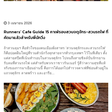
3 เมษายน 2026
Runners’ Cafe Guide 15 คาเฟ่รอบสวนจตุจักร-สวนรถไฟ ที่
คัดมาแล้วสำหรับพี่นักวิ่ง
ถ้าสวนลุมฯ คือหัวใจของคนเมืองฝั่งสาทร 'สวนจตุจักรและสวนรถไฟ'
ก็คือปอดผืนใหญ่ที่รวมตัวนักวิ่งทุกสายจากทั่วกรุงเทพฯ ไว้ในที่เดียว ตั้ง
แต่สายสปีดที่เน้นทำรอบในสวนจตุจักร ไปจนถึงสายชิลล์ปั่นจักรยาน
รับลมที่สวนรถไฟ แต่สำหรับพวกเราชาวรันเนอร์ รู้ดีว่าความสุขที่แท้
จริงของการมาเยือนย่านนี้ คือการได้ออกไปสำรวจคาเฟ่ที่ซ่อนตัวอยู่ใน
แถวจตุจักร ลาดพร้าว และอารีย...