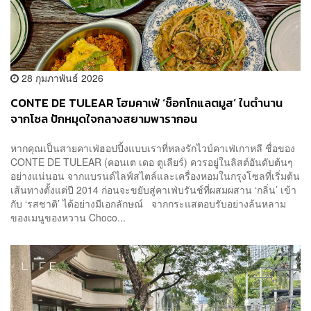
28 กุมภาพันธ์ 2026
CONTE DE TULEAR โฮมคาเฟ่ ‘ช็อกโกแลตมูส’ ในตำนาน
จากโซล ปักหมุดใจกลางสยามพารากอน
หากคุณเป็นสายคาเฟ่ฮอปปิ้งแบบเราที่หลงรักไวบ์คาเฟ่เกาหลี ชื่อของ
CONTE DE TULEAR (คอนเต เดอ ตูเลียร์) ควรอยู่ในลิสต์อันดับต้นๆ
อย่างแน่นอน จากแบรนด์ไลฟ์สไตล์และเครื่องหอมในกรุงโซลที่เริ่มต้น
เส้นทางตั้งแต่ปี 2014 ก่อนจะขยับสู่คาเฟ่บรันช์ที่ผสมผสาน ‘กลิ่น’ เข้า
กับ ‘รสชาติ’ ได้อย่างมีเอกลักษณ์ จากกระแสตอบรับอย่างล้นหลาม
ของเมนูของหวาน Choco...