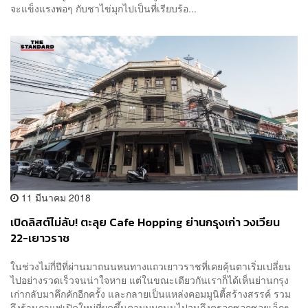
จะแข็งแรงพอๆ กับชาไข่มุกไปเป็นที่เรียบร้อ...
11 มีนาคม 2018
เปิดลิสต์ไม่ลับ! ตะลุย Cafe Hopping ย่านกรุงเก่า วงเวียน
22-เยาวราช
ในช่วงไม่กี่ปีที่ผ่านมาถนนหนทางแถวเยาวราชที่เคยคุ้นตาเริ่มเปลี่ยน
ไปอย่างรวดเร็วจนน่าใจหาย แต่ในขณะเดียวกันเราก็ได้เห็นย่านกรุง
เก่ากลับมาคึกคักอีกครั้ง และกลายเป็นแหล่งคอมมูนิตี้สร้างสรรค์ รวม
ถึงร้านกาแฟเปิดใหม่ที่ผุดขึ้นตามมุมถนนไปจนถึงตรอกซอกซอยเล็กๆ