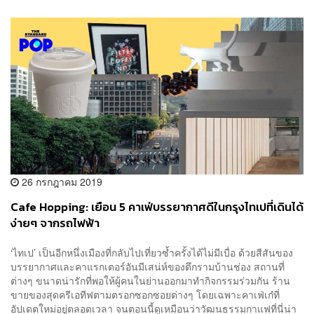
26 กรกฎาคม 2019
Cafe Hopping: เยือน 5 คาเฟ่บรรยากาศดีในกรุงไทเปที่เดินได้
ง่ายๆ จากรถไฟฟ้า
‘ไทเป’ เป็นอีกหนึ่งเมืองที่กลับไปเที่ยวซ้ำครั้งได้ไม่มีเบื่อ ด้วยสีสันของ
บรรยากาศและคาแรกเตอร์อันมีเสน่ห์ของตึกรามบ้านช่อง สถานที่
ต่างๆ ขนาดน่ารักที่พอให้ผู้คนในย่านออกมาทำกิจกรรมร่วมกัน ร้าน
ขายของสุดครีเอทีฟตามตรอกซอกซอยต่างๆ โดยเฉพาะคาเฟ่เก๋ที่
อัปเดตใหม่อยู่ตลอดเวลา จนตอนนี้ดูเหมือนว่าวัฒนธรรมกาแฟที่นี่น่า