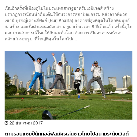
เป็นอีกครั้งที่เมืองดูไบในประเทศสหรัฐอาหรับเอมิเรตส์ สร้าง
ปรากฏการณ์อันน่าตื่นเต้นให้กับวงการสถาปัตยกรรม หลังจากที่พวก
เขามี บุรจญ์เคาะลีฟะฮ์ (Burj Khalifa) อาคารที่สูงที่สุดในโลกที่มนุษย์
ก่อสร้าง และรั้งตำแหน่งดังกล่าวอยู่มาเป็นเวลา 8 ปีเต็มแล้ว ครั้งนี้ดูไบ
มอบประสบการณ์ใหม่ให้กับคนทั่วโลก ด้วยการเปิดอาคารหน้าตา
คล้าย ‘กรอบรูป’ ที่ใหญ่ที่สุดในโลกไปเ...
22 ธันวาคม 2017
ตามรอยแชมป์นักกอล์ฟสมัครเล่นชาวไทยไปสนามระดับเวิลด์