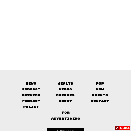
News
Wealth
Pop
Podcast
Video
Now
Opinion
Careers
Events
Privacy
About
Contact
Policy
FOR
ADVERTISING