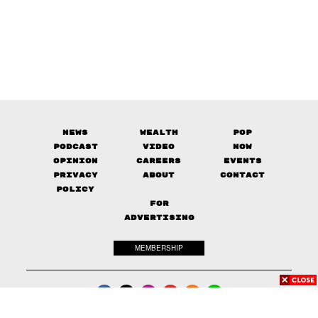
News
Wealth
Pop
Podcast
Video
Now
Opinion
Careers
Events
Privacy
About
Contact
Policy
FOR
ADVERTISING
MEMBERSHIP