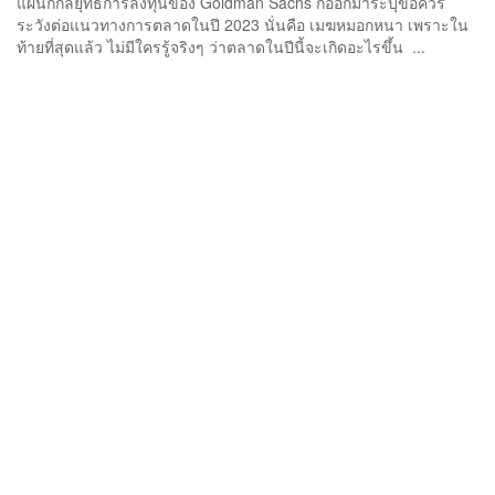
แผนกกลยุทธ์การลงทุนของ Goldman Sachs ก็ออกมาระบุข้อควร
ระวังต่อแนวทางการตลาดในปี 2023 นั่นคือ เมฆหมอกหนา เพราะใน
ท้ายที่สุดแล้ว ไม่มีใครรู้จริงๆ ว่าตลาดในปีนี้จะเกิดอะไรขึ้น ...