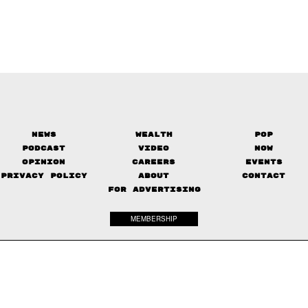
News
Wealth
Pop
Podcast
Video
Now
Opinion
Careers
Events
Privacy Policy
About
Contact
FOR ADVERTISING
MEMBERSHIP
© 2017-
2026
The Standard. All rights reserved.