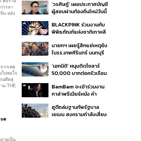
 6 พันราย
‘วรศิษฎ์’ เผยประกาศบัญชี
เกาหลีใต้?
าศการลา
ผู้สอบผ่านท้องถิ่นใหม่วันนี้
ิ่น หลัง
วางไทม์ไลน์บรรจุแทน
BLACKPINK ร่วมงานกับ
5,925 ราย เริ่ม ต.ค.
พิพิธภัณฑ์แห่งชาติเกาหลี
ปล่อยคอลเล็กชันครบรอบ
นายกฯ เผยรู้สึกแย่เหตุยิง
10 ปีการเดบิวต์
ในรร.เทพศิรินทร์ นนทบุรี
เสียใจกับผู้เสียชีวิต ชี้เป็น
‘เอกนิติ’ หนุนติดโซลาร์
เหตุรัฐไม่ต่อใบอนุญาตพก
จากเหตุ
50,000 บาทต่อครัวเรือน
วงไม่พอใจ
พา-ครอบครองปืน
อดีตสู่
พร้อมดึง ‘ออมสิน-ธอส.’
ดตาม THE
BamBam จะเข้าร่วมงาน
ปล่อยกู้ดอกเบี้ยต่ำ เร่ง
กาล่าพรีเมียร์หนัง คำ
ออกโครงการภายใน 1
สารภาพของหมอผี
เดือน
ฮูตีถล่มฐานทัพรัฐบาล
เยเมน สงครามกำลังเสี่ยง
ese
ปะทุอีกครั้งหรือไม่?
กลายเป็น