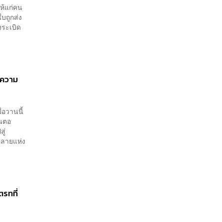
ให้แก่คน
ใบถูกส่ง
งระเบิด
งความ
่อวานนี้
้นตอ
ู่
หลายแห่ง
ตรทที่