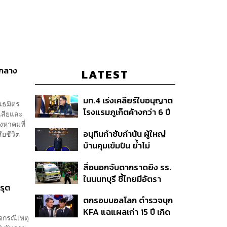
จกลาง
LATEST
มท.4 เร่งเคลียร์ใบอนุญาต
นธมิตร
โรงแรมภูเก็ตค้างกว่า 6 ปี
เสียและ
ตั้งเป้าจบ ก.ย. ยกเป็น
ิงหาคมที่
อนุทินกำชับกำนัน ผู้ใหญ่
ยชีวิต
โมเดลแก้ทั้งประเทศ
บ้านคุมเข้มปืน ย้ำไม่
อนุญาตประชาชน-ขรก.ไร้
สื่อนอกจับตากราดยิง รร.
หน้าที่พกปืนออกนอก
ในนนทบุรี ชี้ไทยมีอัตรา
เคหสถาน หวั่นพฤติกรรม
รุต
ครอบครองปืนสูงในระดับ
ลอกเลียนแบบ จ่อลงพื้นที่
ตกรอบบอลโลก ตำรวจบุก
ต้นของภูมิภาค
เกิดเหตุ
KFA แฉแผลเก่า 15 ปี เกิด
จกรณีเหตุ
อะไรขึ้นกับฟุตบอล