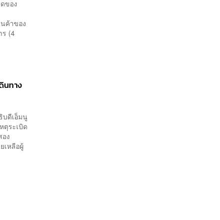
บิดของ
ร
ินค้าของ
าร (4
เดินทาง
บดีเอ็มนู
หตุระเบิด
งสอง
เหลือผู้