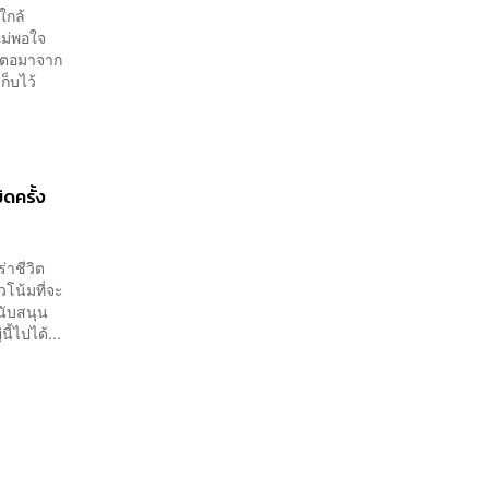
ใกล้
ไม่พอใจ
ต้นตอมาจาก
็บไว้
ดครั้ง
่าชีวิต
วโน้มที่จะ
นับสนุน
้ไปได้...