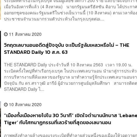
ระเบิดที่ท่าเรือในกรุงเบรุต จนมีผู้เสียชีวิตกว่า 200 ราย และบาดเจ็บกว่า
เมื่อวันอังคารที่แล้ว (4 สิงหาคม) นายกรัฐมนตรีฮัสซัน ดิอาบ ได้ประก
ออกยกชุดของคณะรัฐมนตรีในช่วงเย็นวานนี้ (10 สิงหาคม) ตามเวลาท้องถ
ประชาชนจำนวนมากรวมตัวประท้วงในกรุงเบรุตต่อเ...
11 สิงหาคม 2020
วิกฤตเลบานอนอดีตสู่ปัจจุบัน จะเป็นรัฐล้มเหลวหรือไม่ – THE
STANDARD Daily 10 ส.ค. 63
THE STANDARD Daily ประจำวันที่ 10 สิงหาคม 2563 เวลา 19.00 น. 
ระเบิดครั้งใหญ่ที่ท่าเรือกรุงเบรุต ในประเทศเลบานอน นำมาสู่การประท้
การบริหารงานที่ล้มเหลวของรัฐบาล มาทำความรู้จักประเทศเลบานอนจาก
ปัจจุบัน กับ ดร.ศราวุฒิ อารีย์ ผู้อำนวยการศูนย์มุสลิมศึกษา สามารถติ
STANDARD Daily ไ...
10 สิงหาคม 2020
“เมืองทั้งเมืองหายไปใน 30 วินาที” เปิดใจตำนานนักบาส ‘Leban
Tiger’ กับโศกนาฏกรรมที่เลวร้ายที่สุดของเลบานอน
ภาพพลังทำลายล้างของแรงระเบิดที่ทำลายส่วนหนึ่งของเมืองให้วอดวาย