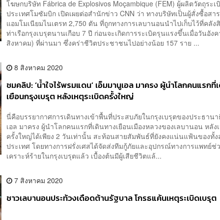
โฆษกบริษัท Fábrica de Explosivos Moçambique (FEM) ผู้ผลิตวัตถุระเ
ประเทศโมซัมบิก เปิดเผยต่อสำนักข่าว CNN ว่า ทางบริษัทเป็นผู้สั่งซื้อสา
แอมโมเนียมไนเตรท 2,750 ตัน ที่ถูกทางการเลบานอนนำไปเก็บไว้ที่คลังส
ท่าเรือกรุงเบรุตนานเกือบ 7 ปี ก่อนจะเกิดการระเบิดรุนแรงขึ้นเมื่อวันอังค
สิงหาคม) ที่ผ่านมา ซึ่งคร่าชีวิตประชาชนไปอย่างน้อย 157 ราย ...
8 สิงหาคม 2020
ชมคลิป: ‘น้ำใจไร้พรมแดน’ เอ็มมานูเอล มาครง ผู้นำโลกคนแรกที่
เยือนกรุงเบรุต หลังเหตุระเบิดครั้งใหญ่
นี่คือบรรยากาศการเดินทางเข้าพื้นที่ประสบภัยในกรุงเบรุตของประธานาธิ
เอล มาครง ผู้นำโลกคนแรกที่เดินทางเยือนเมืองหลวงของเลบานอน หลังเ
ครั้งใหญ่ได้เพียง 2 วันเท่านั้น สะท้อนสายสัมพันธ์ที่ยังคงแน่นแฟ้นของทั้
ประเทศ โดยทางการฝรั่งเศสได้จัดส่งทีมกู้ภัยและอุปกรณ์ทางการแพทย์ช่วย
เคราะห์ร้ายในกรุงเบรุตแล้ว เบื้องต้นมีผู้เสียชีวิตแล้...
7 สิงหาคม 2020
ชาวเลบานอนประท้วงเดือดต้านรัฐบาล โกรธแค้นเหตุระเบิดเบรุต