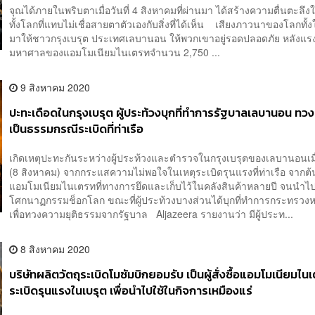
จุณได้ภายในพริบตาเมื่อวันที่ 4 สิงหาคมที่ผ่านมา ได้สร้างความตื่นตะลึง
ทั้งโลกที่แทบไม่เชื่อสายตาตัวเองกับสิ่งที่ได้เห็น เสียงภาวนาของโลกทั้ง
มาให้ชาวกรุงเบรุต ประเทศเลบานอน ให้พวกเขาอยู่รอดปลอดภัย หลังแร
มหาศาลของแอมโมเนียมไนเตรทจำนวน 2,750 ...
9 สิงหาคม 2020
ปะทะเดือดในกรุงเบรุต ผู้ประท้วงบุกที่ทำการรัฐบาลเลบานอน ทว
เป็นธรรมกรณีระเบิดที่ท่าเรือ
เกิดเหตุปะทะกันระหว่างผู้ประท้วงและตำรวจในกรุงเบรุตของเลบานอนเมื
(8 สิงหาคม) จากกระแสความไม่พอใจในเหตุระเบิดรุนแรงที่ท่าเรือ จากต
แอมโมเนียมไนเตรทที่ทางการยึดและเก็บไว้ในคลังสินค้าหลายปี จนนำไปส
โศกนาฏกรรมช็อกโลก ขณะที่ผู้ประท้วงบางส่วนได้บุกที่ทำการกระทรวง
เพื่อทวงความยุติธรรมจากรัฐบาล Aljazeera รายงานว่า มีผู้ประท...
8 สิงหาคม 2020
บริษัทผลิตวัตถุระเบิดโมซัมบิกยอมรับ เป็นผู้สั่งซื้อแอมโมเนียมไนเ
ระเบิดรุนแรงในเบรุต เพื่อนำไปใช้ในกิจการเหมืองแร่