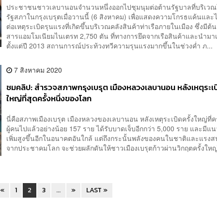
ประชาชนชาวเลบานอนจำนวนหนึ่งออกไปชุมนุมต่อต้านรัฐบาลที่บริเวณ
รัฐสภาในกรุงเบรุตเมื่อวานนี้ (6 สิงหาคม) เพื่อแสดงความโกรธแค้นและ
ต่อเหตุระเบิดรุนแรงที่เกิดขึ้นบริเวณคลังสินค้าท่าเรือภายในเมือง ซึ่งมี
สารแอมโมเนียมไนเตรท 2,750 ตัน ที่ทางการยึดจากเรือสินค้าและนำมาเก
ตั้งแต่ปี 2013 สถานการณ์ประท้วงทวีความรุนแรงมากขึ้นในช่วงค่ำ ภ...
7 สิงหาคม 2020
ชมคลิป: สำรวจสภาพกรุงเบรุต เมืองหลวงเลบานอน หลังเหตุระเบิ
ใหญ่ที่สุดครั้งหนึ่งของโลก
นี่คือสภาพเมืองเบรุต เมืองหลวงของเลบานอน หลังเหตุระเบิดครั้งใหญ่ที่คร
ผู้คนไปแล้วอย่างน้อย 157 ราย ได้รับบาดเจ็บอีกกว่า 5,000 ราย และมีแน
เพิ่มสูงขึ้นอีกในอนาคตอันใกล้ แต่ถึงกระนั้นพลังของคนในชาติและแรงส
จากประชาคมโลก จะช่วยผลักดันให้ชาวเมืองเบรุตก้าวผ่านวิกฤตครั้งใหญ่นี
«
1
2
3
...
»
LAST »