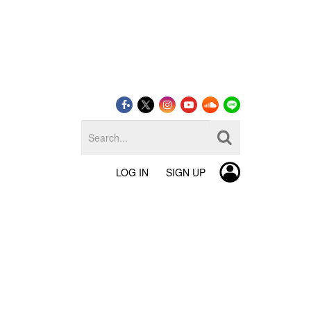
LOG IN
SIGN UP