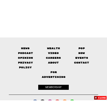
News
Wealth
Pop
Podcast
Video
Now
Opinion
Careers
Events
Privacy
About
Contact
Policy
FOR
ADVERTISING
MEMBERSHIP