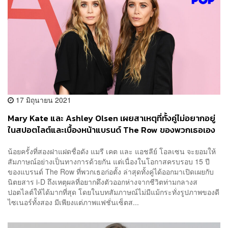
17 มิถุนายน 2021
Mary Kate และ Ashley Olsen เผยสาเหตุที่ทั้งคู่ไม่อยากอยู่
ในสปอตไลต์และเบื้องหน้าแบรนด์ The Row ของพวกเธอเอง
น้อยครั้งที่สองฝาแฝดชื่อดัง แมรี เคต และ แอชลีย์ โอลเซน จะยอมให้
สัมภาษณ์อย่างเป็นทางการด้วยกัน แต่เนื่องในโอกาสครบรอบ 15 ปี
ของแบรนด์ The Row ที่พวกเธอก่อตั้ง ล่าสุดทั้งคู่ได้ออกมาเปิดเผยกับ
นิตยสาร i-D ถึงเหตุผลที่อยากดึงตัวออกห่างจากชีวิตท่ามกลางส
ปอตไลต์ให้ได้มากที่สุด โดยในบทสัมภาษณ์ไม่มีแม้กระทั่งรูปภาพของดี
ไซเนอร์ทั้งสอง มีเพียงแต่ภาพแฟชั่นเซ็ตส...