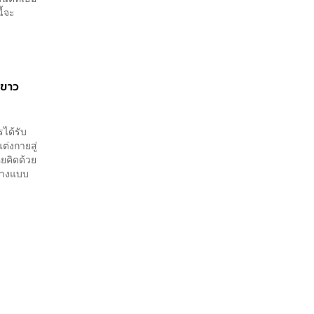
ี้จะ
งขาว
ได้รับ
ต่งกายสู่
ยคิดด้วย
‘นางแบบ