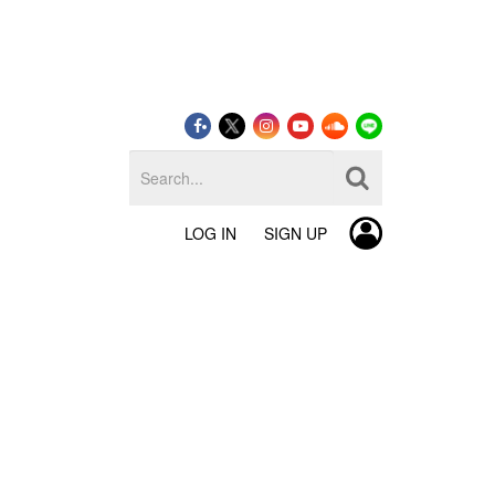
LOG IN
SIGN UP