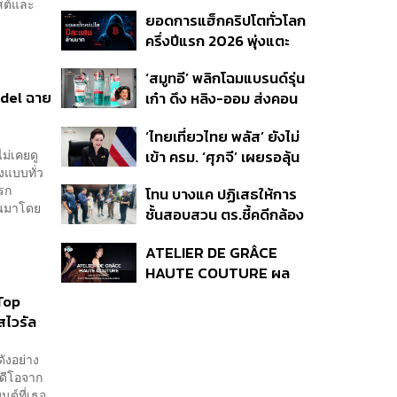
ระวัง 24 ชั่วโมง มั่นใจไทย
ฮสต์และ
ยอดการแฮ็กคริปโตทั่วโลก
ไม่เสียเปรียบเวทีโลก หลัง
ครึ่งปีแรก 2026 พุ่งแตะ
กัมพูชายื่น UN รับรอง
4.4 หมื่นล้านบาท
MOU43
‘สมูทอี’ พลิกโฉมแบรนด์รุ่น
del ฉาย
เก๋า ดึง หลิง-ออม ส่งคอน
เทนต์ซีรีส์แนวตั้ง สู้ตลาด
‘ไทยเที่ยวไทย พลัส’ ยังไม่
สกินแคร์ชะลอตัว
ม่เคยดู
เข้า ครม. ‘ศุภจี’ เผยรอลุ้น
งแบบทั่ว
งบ ชี้มาตรการต้องไม่
งแรก
โทน บางแค ปฏิเสธให้การ
กระจุกตัว
ึ้นมาโดย
ชั้นสอบสวน ตร.ชี้คดีกล้อง
ส่องพระมีผู้เสียหายทะลุ
ATELIER DE GRÂCE
40 ราย ไม่เกี่ยวคดีมาดาม
HAUTE COUTURE ผล
เก่ง
งาน “ผ้าไหมมัดหมี่” จาก 7
Top
ดีไซเนอร์ระดับตำนานของ
สไวรัล
ประเทศไทย
ังอย่าง
ิดีโอจาก
นต์ที่เธอ