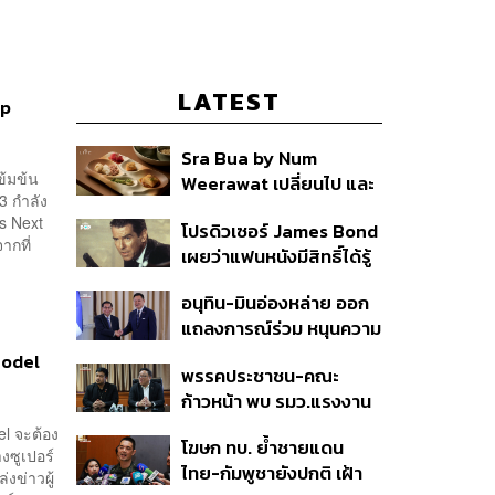
LATEST
op
Sra Bua by Num
ข้มข้น
Weerawat เปลี่ยนไป และ
03 กำลัง
นี่คือเหตุผลที่เราควรกลับ
s Next
โปรดิวเซอร์ James Bond
ไปอีกครั้ง
ากที่
เผยว่าแฟนหนังมีสิทธิ์ได้รู้
ว่าใครจะมารับบทนำช่วง
อนุทิน-มินอ่องหล่าย ออก
ปลายปีนี้
แถลงการณ์ร่วม หนุนความ
ร่วมมือรอบด้าน ยกระดับ
Model
พรรคประชาชน-คณะ
ปราบอาชญากรรมข้าม
ก้าวหน้า พบ รมว.แรงงาน
ชาติ แก้ปัญหาหมอกควัน-
ติดตามคดีแรงงานเก็บ
มลพิษทางน้ำ
l จะต้อง
โฆษก ทบ. ย้ำชายแดน
เบอร์รีฟินแลนด์
างซูเปอร์
ไทย-กัมพูชายังปกติ เฝ้า
งข่าวผู้