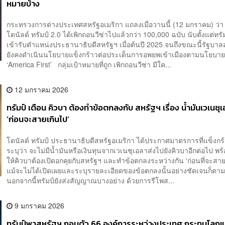
หมายบ้าง
กระทรวงการต่างประเทศสหรัฐอเมริกา แถลงเมื่อวานนี้ (12 มกราคม) ว่า
โดนัลด์ ทรัมป์ 2.0 ได้เพิกถอนวีซ่าไปแล้วกว่า 100,000 ฉบับ นับตั้งแต่ทรั
เข้ารับตำแหน่งประธานาธิบดีสหรัฐฯ เมื่อต้นปี 2025 จนถึงขณะนี้รัฐบาลส
ยังคงดำเนินนโยบายแข็งกร้าวต่อประเด็นการอพยพเข้าเมืองตามนโยบา
‘America First’ กลุ่มเป้าหมายที่ถูก เพิกถอนวีซ่า มีใค...
12 มกราคม 2026
ทรัมป์ เตือน คิวบา ต้องทำข้อตกลงกับ สหรัฐฯ เรื่อง น้ำมันเวเนซุ
‘ก่อนจะสายเกินไป’
โดนัลด์ ทรัมป์ ประธานาธิบดีสหรัฐอเมริกา ได้ประกาศมาตรการที่แข็งก
ระบุว่า จะไม่มีน้ำมันหรือเงินทุนจากเวเนซุเอลาส่งไปยังคิวบาอีกต่อไป พร
ให้คิวบาต้องเปิดอกคุยกับสหรัฐฯ และทำข้อตกลงระหว่างกัน ‘ก่อนที่จะสาย
แม้จะไม่ได้เปิดเผยและระบุรายละเอียดของข้อตกลงนั้นอย่างชัดเจนก็ต
นอกจากนี้ทรัมป์ยังส่งสัญญาณบางอย่าง ด้วยการรีโพส...
9 มกราคม 2026
ทรัมป์พาสหรัฐฯ ถอนตัว 66 องค์การระหว่างประเทศ กระทบโลก