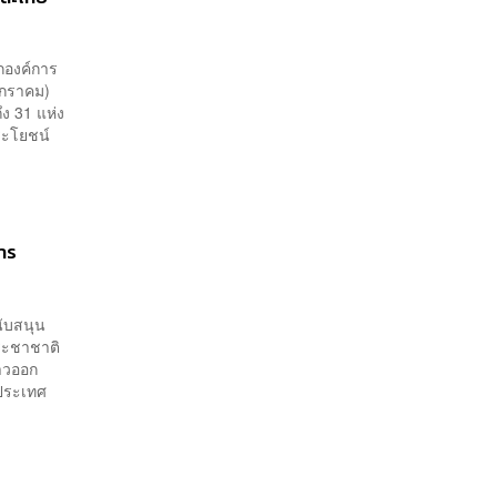
กองค์การ
มกราคม)
ง 31 แห่ง
ระโยชน์
การ
นับสนุน
ประชาชาติ
ขาวออก
ประเทศ