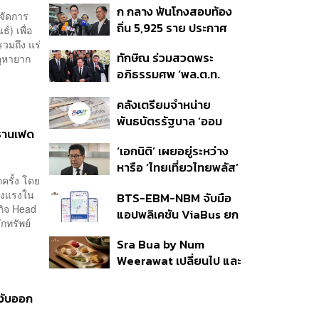
ก กลาง ฟันโกงสอบท้อง
350’ เสริมความมั่นคง
จัดการ
ถิ่น 5,925 ราย ประกาศ
ชายแดน
์) เพื่อ
บัญชีใหม่ 7 ส.ค. ส่วน 97
วมถึง แร่
ทักษิณ ร่วมสวดพระ
ตุหายาก
ราย รอ ป.ป.ช. ขีดเส้นแล้ว
อภิธรรมศพ ‘พล.ต.ท.
เสร็จ 31 ส.ค.
ผ่อน’ บิดา ‘พักตร์พิไล ทวี
คลังเตรียมจำหน่าย
สิน’ สิริอายุ 103 ปี แกนนำ
พันธบัตรรัฐบาล ‘ออม
เพื่อไทย-บุคคลหลาก
ะธานเฟด
พลัส’ รอบถัดไป เร็วสุด 4
วงการร่วมอาลัย
‘เอกนิติ’ เผยอยู่ระหว่าง
ก.ย.นี้ อาจเพิ่มสัดส่วนการ
หารือ ‘ไทยเที่ยวไทยพลัส’
ขายแบบ Small Lot First
กครั้ง โดย
มีสิทธิใช้งบจากเงินกู้ 4
มากขึ้น
ลงแรงใน
BTS-EBM-NBM จับมือ
แสนล้าน มั่นใจงบต่อ ‘ไทย
ลกิจ Head
แอปพลิเคชัน ViaBus ยก
ช่วยไทย พลัส’ เฟส 2 มี
กทรัพย์
ระดับการติดตามตำแหน่ง
เพียงพอ
Sra Bua by Num
รถไฟฟ้า 3 สายแบบเรียล
Weerawat เปลี่ยนไป และ
ไทม์
นี่คือเหตุผลที่เราควรกลับ
ไปอีกครั้ง
ะงับออก