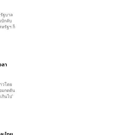
 รัฐบาล
มป์กลับ
หรัฐฯ ก็
ย
เอลา
ร้าวโดย
้อมกดดัน
เกินไป’
าม
และไทย