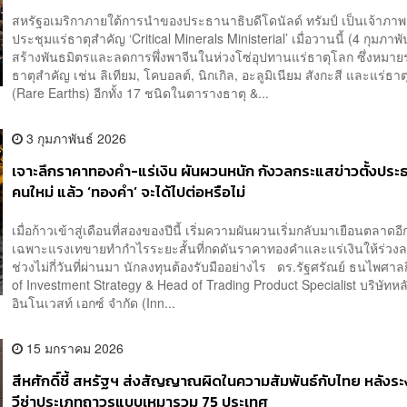
สหรัฐอเมริกาภายใต้การนำของประธานาธิบดีโดนัลด์ ทรัมป์ เป็นเจ้าภาพ
ประชุมแร่ธาตุสำคัญ ‘Critical Minerals Ministerial’ เมื่อวานนี้ (4 กุมภาพันธ
สร้างพันธมิตรและลดการพึ่งพาจีนในห่วงโซ่อุปทานแร่ธาตุโลก ซึ่งหมายร
ธาตุสำคัญ เช่น ลิเทียม, โคบอลต์, นิกเกิล, อะลูมิเนียม สังกะสี และแร่ธา
(Rare Earths) อีกทั้ง 17 ชนิดในตารางธาตุ &...
3 กุมภาพันธ์ 2026
เจาะลึกราคาทองคำ-แร่เงิน ผันผวนหนัก กังวลกระแสข่าวตั้งปร
คนใหม่ แล้ว ‘ทองคำ’ จะได้ไปต่อหรือไม่
เมื่อก้าวเข้าสู่เดือนที่สองของปีนี้ เริ่มความผันผวนเริ่มกลับมาเยือนตลาดอี
เฉพาะแรงเทขายทำกำไรระยะสั้นที่กดดันราคาทองคำและแร่เงินให้ร่วง
ช่วงไม่กี่วันที่ผ่านมา นักลงทุนต้องรับมืออย่างไร ดร.รัฐศรัณย์ ธนไพศา
of Investment Strategy & Head of Trading Product Specialist บริษัทหลั
อินโนเวสท์ เอกซ์ จำกัด (Inn...
15 มกราคม 2026
สีหศักดิ์ชี้ สหรัฐฯ ส่งสัญญาณผิดในความสัมพันธ์กับไทย หลังร
วีซ่าประเภทถาวรแบบเหมารวม 75 ประเทศ