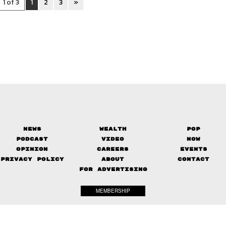
1 of 3
1
2
3
»
News
Wealth
Pop
Podcast
Video
Now
Opinion
Careers
Events
Privacy Policy
About
Contact
FOR ADVERTISING
MEMBERSHIP