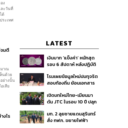
ของ
ละวันที่
ได้
งประเทศ
LATEST
โจมตี
เงินบาท ‘แข็งค่า’ หนักสุด
รอบ 6 สัปดาห์ หลังปฏิบัติ
ระมาณ
การแทรกแซงเยนของ
ห็นด้วย
โรมเผยข้อมูลใหม่ปมทุจริต
สหรัฐฯ-ญี่ปุ่น Standard
อย่างนั้น
สอบท้องถิ่น ย้อนเอกสาร
Chartered เปิดเป้าสิ้นปีนี้
อเสีย
ประชุมปี 2567 พบชื่อ
จ่อแข็งต่อแตะ 32.50 บาท
เปิดบทใหม่ไทย-เมียนมา
อนุทิน จ่อสอบต่อเอี่ยว
ต่อดอลลาร์
ดัน JTC ในรอบ 10 ปี ปลุก
ตัดตอน ม.บูรพา หรือไม่
‘เส้นเลือดใหญ่’ ค้า
มท. 2 ลุยชายแดนสุรินทร์
ชายแดน ท่าเรือน้ำลึก
่างไร
สั่ง กฟภ. ขยายไฟฟ้า
ทวาย
‘ปราสาทตาควาย–เนิน