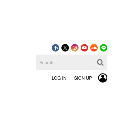
LOG IN
SIGN UP