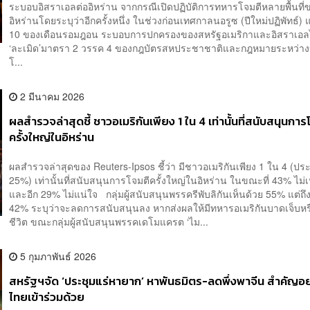
ระบอบอิสราเอลต่ออิหร่าน จากกรณีเปิดปฏิบัติการทหารโจมตีหลายพื้นที่
อิหร่านโดยระบุว่าอีกครั้งหนึ่ง ในช่วงก่อนเทศกาลนอรูซ (ปีใหม่ปฏิพัทธ์) แ
10 ของเดือนรอมฎอน ระบอบการปกครองของสหรัฐอเมริกาและอิสราเอล
‘ละเมิด’มาตรา 2 วรรค 4 ของกฎบัตรสหประชาชาติและกฎหมายระหว่า
โ...
2 มีนาคม 2026
ผลสำรวจล่าสุดชี้ ชาวอเมริกันเพียง 1 ใน 4 เท่านั้นที่สนับสนุนการ
ครั้งใหญ่ในอิหร่าน
ผลสำรวจล่าสุดของ Reuters-Ipsos ชี้ว่า มีชาวอเมริกันเพียง 1 ใน 4 (ป
25%) เท่านั้นที่สนับสนุนการโจมตีครั้งใหญ่ในอิหร่าน ในขณะที่ 43% ไม่เ
และอีก 29% ไม่แน่ใจ กลุ่มผู้สนับสนุนพรรครีพับลิกันเห็นด้วย 55% แต่ถึง
42% ระบุว่าจะลดการสนับสนุนลง หากส่งผลให้มีทหารอเมริกันบาดเจ็บหรื
ชีวิต ขณะกลุ่มผู้สนับสนุนพรรคเดโมแครต ‘ไม...
5 กุมภาพันธ์ 2026
สหรัฐฯจัด ‘ประชุมแร่หายาก’ หาพันธมิตร-ลดพึ่งพาจีน สำคัญอย
ไทยเข้าร่วมด้วย