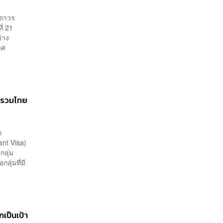
ยถาวร
ี่ 21
่าง
าศ
ศ รวมไทย
า
nt Visa)
กลุ่ม
ลุ่มที่มี
เป็นเป้า