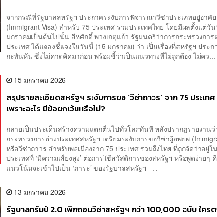
จากกรณีที่รัฐบาลสหรัฐฯ ประกาศระงับการพิจารณาวีซ่าประเภทอยู่อาศั
(Immigrant Visa) สำหรับ 75 ประเทศ รวมประเทศไทย โดยมีผลตั้งแต่วันท
มกราคมเป็นต้นไปนั้น สีหศักดิ์ พวงเกตุแก้ว รัฐมนตรีว่าการกระทรวงการต
ประเทศ ได้แถลงชี้แจงในวันนี้ (15 มกราคม) ว่า เป็นเรื่องที่สหรัฐฯ ประก
กะทันหัน ซึ่งไม่คาดคิดมาก่อน พร้อมชี้ว่าเป็นแนวทางที่ไม่ถูกต้อง ไม่คว...
15 มกราคม 2026
สรุปรายละเอียดสหรัฐฯ ระงับการขอ ‘วีซ่าถาวร’ จาก 75 ประเท
เพราะอะไร มีข้อยกเว้นหรือไม่?
กลายเป็นประเด็นสร้างความแตกตื่นไปทั่วโลกทันที หลังปรากฎรายงานว่
กระทรวงการต่างประเทศสหรัฐฯ เตรียมระงับการขอวีซ่าผู้อพยพ (Immigra
หรือวีซ่าถาวร สำหรับพลเมืองจาก 75 ประเทศ รวมถึงไทย ที่ถูกจัดว่าอยู่ใน
ประเทศที่ ‘มีความเสี่ยงสูง’ ต่อการใช้สวัสดิการของสหรัฐฯ หรือพูดง่ายๆ คือก
แนวโน้มจะเข้าไปเป็น ‘ภาระ’ ของรัฐบาลสหรัฐฯ ...
13 มกราคม 2026
รัฐบาลทรัมป์ 2.0 เพิกถอนวีซ่าสหรัฐฯ กว่า 100,000 ฉบับ ใครตก