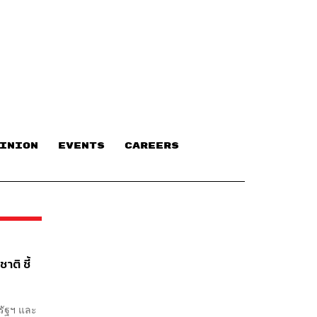
INION
EVENTS
CAREERS
ติ ชี้
รัฐฯ และ