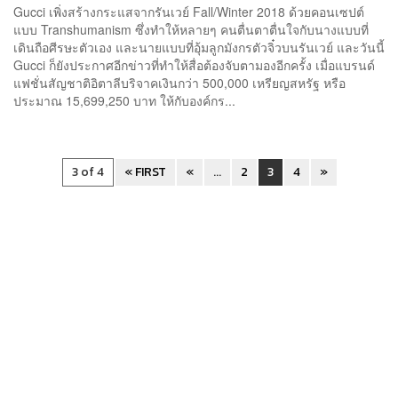
Gucci เพิ่งสร้างกระแสจากรันเวย์ Fall/Winter 2018 ด้วยคอนเซปต์
แบบ Transhumanism ซึ่งทำให้หลายๆ คนตื่นตาตื่นใจกับนางแบบที่
เดินถือศีรษะตัวเอง และนายแบบที่อุ้มลูกมังกรตัวจิ๋วบนรันเวย์ และวันนี้
Gucci ก็ยังประกาศอีกข่าวที่ทำให้สื่อต้องจับตามองอีกครั้ง เมื่อแบรนด์
แฟชั่นสัญชาติอิตาลีบริจาคเงินกว่า 500,000 เหรียญสหรัฐ หรือ
ประมาณ 15,699,250 บาท ให้กับองค์กร...
3 of 4
« FIRST
«
...
2
3
4
»