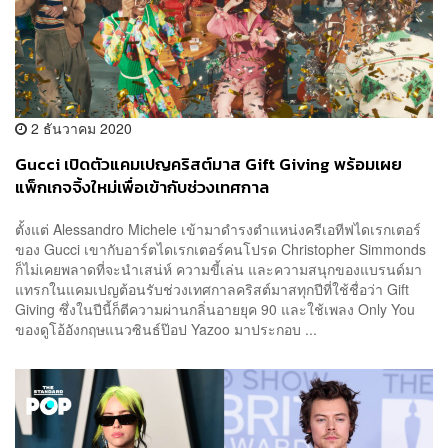
2 ธันวาคม 2020
Gucci เปิดตัวแคมเปญคริสต์มาส Gift Giving พร้อมเผย
แพ็กเกจจิ้งใหม่เพื่อเข้ากับช่วงเทศกาล
ตั้งแต่ Alessandro Michele เข้ามาดำรงตำแหน่งครีเอทีฟไดเรกเตอร์
ของ Gucci เขากับอาร์ตไดเรกเตอร์คนโปรด Christopher Simmonds
ก็ไม่เคยพลาดที่จะนำเสน่ห์ ความขี้เล่น และความสนุกของแบรนด์มา
แทรกในแคมเปญต้อนรับช่วงเทศกาลคริสต์มาสทุกปีที่ใช้ชื่อว่า Gift
Giving ซึ่งในปีนี้ก็ตีความผ่านกลิ่นอายยุค 90 และใช้เพลง Only You
ของดูโอ้อังกฤษแนวซินธ์ป๊อป Yazoo มาประกอบ ...