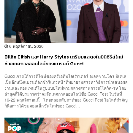
6 พฤศจิกายน 2020
Billie Eilish และ Harry Styles เตรียมแสดงในมินิซีรีส์ใหม่
ช่วงเทศกาลออนไลน์ของแบรนด์ Gucci
Gucci ภายใต้การดีไซน์ของครีเอทีฟไดเร็กเตอร์ อเลสซานโดร มิเคเล
เป็นอีกหนึ่งแบรนด์ลักชัวรีแถวหน้าที่พยายามสรรหาวิธีการนำเสนอผล
งานและคอนเทนต์ในรูปแบบใหม่ท่ามกลางสถานการณ์โควิด-19 โดย
ล่าสุดก็ได้ประกาศว่าจะจัดเทศกาลออนไลน์ชื่อ Gucci Fest ในวันที่
16-22 พฤศจิกายนนี้ โดยตลอดสัปดาห์ของ Gucci Fest ไฮไลต์สำคัญ
ก็คือการได้ชมคอลเล็กชันใหม่ของ Gucci...