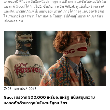
แรกของปี ที่ถือว่าเป็นอีกหนึ่งปรากฏการณ์ที่วงการแฟชั่นไม่คอยได้เห็น
แบรนด์ Gucci ได้ก้าวไปอีกขั้นกับการเปิด ArtLab ศูนย์เพื่อสร้างสรรค์
และพัฒนาผลิตภัณฑ์ทั้งหมดของแบรนด์ ภายใต้การดูแลของครีเอทีฟ
ไดเรกเตอร์ อเลสซานโดร มิเคเล โดยศูนย์นี้ตั้งอยู่ในย่านคาเซลลีนา
เมืองฟลอเรน...
26 กุมภาพันธ์ 2018
Gucci บริจาค 500,000 เหรียญสหรัฐ สนับสนุนความ
ปลอดภัยด้านอาวุธปืนในสหรัฐอเมริกา