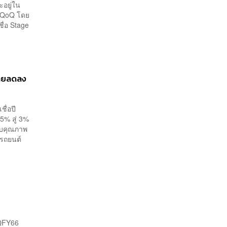
มลพิษทางน้ำ
ะอยู่ใน
ยบ QoQ โดย
ชื่อ Stage
มายลดลง
ื่อปี
5% สู่ 3%
กับคุณภาพ
นรถยนต์
2QFY66