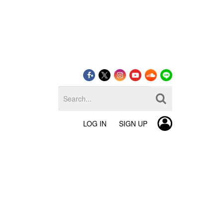
LOG IN
SIGN UP