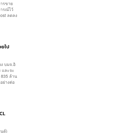
กการขาย
ดการณ์ไว้
Cost ลดลง
่อยไป
อง บมจ.อิ
6 และจะ
 835 ล้าน
อย่างต่อ
ECL
ลนด์)