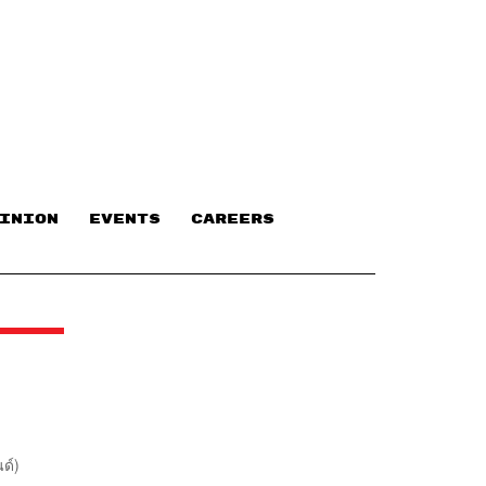
INION
EVENTS
CAREERS
ด์)
น