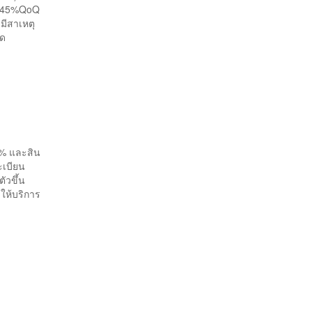
ง 45%QoQ
มีสาเหตุ
าคาด
5% และสิน
ะเบียน
ัวขึ้น
ให้บริการ