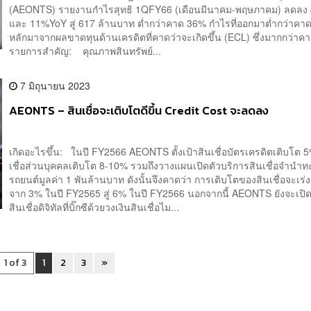
(AEONTS) รายงานกำไรสุทธิ 1QFY66 (เดือนมีนาคม-พฤษภาคม) ลดล
และ 11%YoY สู่ 617 ล้านบาท ต่ำกว่าคาด 36% กำไรที่ออกมาต่ำกว่าคาด
หลักมาจากผลขาดทุนด้านเครดิตที่คาดว่าจะเกิดขึ้น (ECL) ซึ่งมากกว่
รายการสำคัญ: คุณภาพสินทรัพย์...
7 มิถุนายน 2023
AEONTS – สินเชื่อจะเติบโตดีขึ้น Credit Cost จะลดลง
เกิดอะไรขึ้น: ในปี FY2566 AEONTS ตั้งเป้าสินเชื่อบัตรเครดิตเติบโต 
เชื่อส่วนบุคคลเติบโต 8-10% รวมถึงวางแผนเปิดตัวบริการสินเชื่อจำนำท
รถยนต์มูลค่า 1 พันล้านบาท ดังนั้นจึงคาดว่า การเติบโตของสินเชื่อจะเร่งต
จาก 3% ในปี FY2565 สู่ 6% ในปี FY2566 นอกจากนี้ AEONTS ยังจะเปิด
สินเชื่อดิจิทัลที่บิ๊กซีด้วยวงเงินสินเชื่อไม...
1 of 3
1
2
3
»