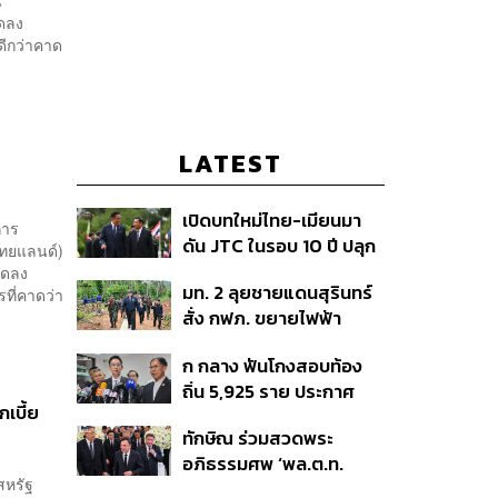
ดลง
ดีกว่าคาด
LATEST
Y
เปิดบทใหม่ไทย-เมียนมา
การ
ดัน JTC ในรอบ 10 ปี ปลุก
ไทยแลนด์)
‘เส้นเลือดใหญ่’ ค้า
ลดลง
มท. 2 ลุยชายแดนสุรินทร์
ที่คาดว่า
ชายแดน ท่าเรือน้ำลึก
สั่ง กฟภ. ขยายไฟฟ้า
ทวาย
‘ปราสาทตาควาย–เนิน
ก กลาง ฟันโกงสอบท้อง
350’ เสริมความมั่นคง
ถิ่น 5,925 ราย ประกาศ
ชายแดน
เบี้ย
บัญชีใหม่ 7 ส.ค. ส่วน 97
ทักษิณ ร่วมสวดพระ
ราย รอ ป.ป.ช. ขีดเส้นแล้ว
อภิธรรมศพ ‘พล.ต.ท.
เสร็จ 31 ส.ค.
สหรัฐ
ผ่อน’ บิดา ‘พักตร์พิไล ทวี