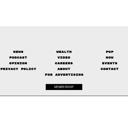
News
Wealth
Pop
Podcast
Video
Now
Opinion
Careers
Events
Privacy Policy
About
Contact
FOR ADVERTISING
MEMBERSHIP
© 2017-
2026
The Standard. All rights reserved.