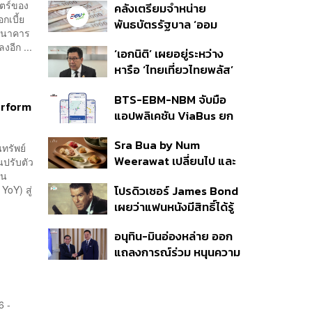
ตร์ของ
คลังเตรียมจำหน่าย
สิน’ สิริอายุ 103 ปี แกนนำ
กเบี้ย
พันธบัตรรัฐบาล ‘ออม
เพื่อไทย-บุคคลหลาก
าธนาคาร
พลัส’ รอบถัดไป เร็วสุด 4
วงการร่วมอาลัย
งอีก ...
‘เอกนิติ’ เผยอยู่ระหว่าง
ก.ย.นี้ อาจเพิ่มสัดส่วนการ
หารือ ‘ไทยเที่ยวไทยพลัส’
ขายแบบ Small Lot First
มีสิทธิใช้งบจากเงินกู้ 4
มากขึ้น
BTS-EBM-NBM จับมือ
แสนล้าน มั่นใจงบต่อ ‘ไทย
erform
แอปพลิเคชัน ViaBus ยก
ช่วยไทย พลัส’ เฟส 2 มี
ระดับการติดตามตำแหน่ง
เพียงพอ
Sra Bua by Num
รถไฟฟ้า 3 สายแบบเรียล
ทรัพย์
Weerawat เปลี่ยนไป และ
นปรับตัว
ไทม์
ใน
นี่คือเหตุผลที่เราควรกลับ
โปรดิวเซอร์ James Bond
YoY) สู่
ไปอีกครั้ง
เผยว่าแฟนหนังมีสิทธิ์ได้รู้
ว่าใครจะมารับบทนำช่วง
อนุทิน-มินอ่องหล่าย ออก
ปลายปีนี้
แถลงการณ์ร่วม หนุนความ
ร่วมมือรอบด้าน ยกระดับ
ปราบอาชญากรรมข้าม
ชาติ แก้ปัญหาหมอกควัน-
6 -