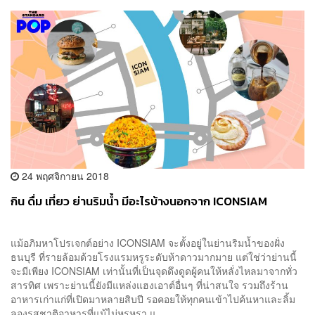
24 พฤศจิกายน 2018
กิน ดื่ม เที่ยว ย่านริมน้ำ มีอะไรบ้างนอกจาก ICONSIAM
แม้อภิมหาโปรเจกต์อย่าง ICONSIAM จะตั้งอยู่ในย่านริมน้ำของฝั่ง
ธนบุรี ที่รายล้อมด้วยโรงแรมหรูระดับห้าดาวมากมาย แต่ใช่ว่าย่านนี้
จะมีเพียง ICONSIAM เท่านั้นที่เป็นจุดดึงดูดผู้คนให้หลั่งไหลมาจากทั่ว
สารทิศ เพราะย่านนี้ยังมีแหล่งแฮงเอาต์อื่นๆ ที่น่าสนใจ รวมถึงร้าน
อาหารเก่าแก่ที่เปิดมาหลายสิบปี รอคอยให้ทุกคนเข้าไปค้นหาและลิ้ม
ลองรสชาติอาหารที่แม้ไม่หรูหรา แ...