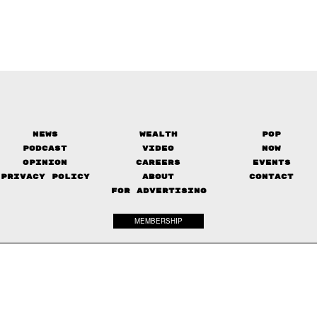
News
Wealth
Pop
Podcast
Video
Now
Opinion
Careers
Events
Privacy Policy
About
Contact
FOR ADVERTISING
MEMBERSHIP
© 2017-
2026
The Standard. All rights reserved.