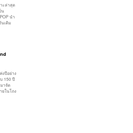
าะล่าสุด
ป็น
D POP นำ
ชันเดิม
and
่งปีอย่าง
บ 150 ปี
ำมาจัด
 ภายในโถง