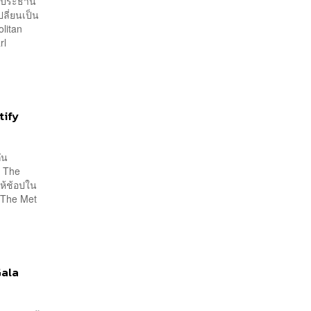
มีประธาน
ปลี่ยนเป็น
litan
rl
tify
ัน
์ The
ห้ช้อปใน
 The Met
Gala