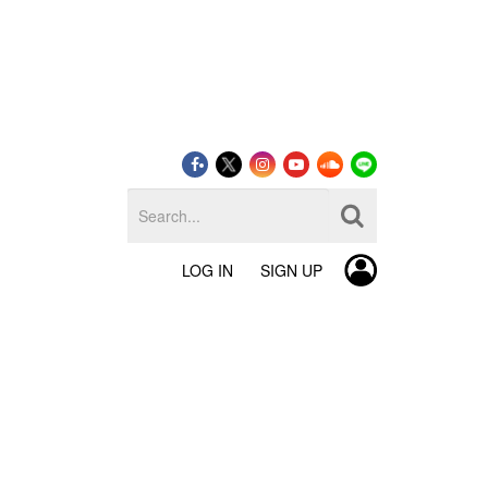
LOG IN
SIGN UP