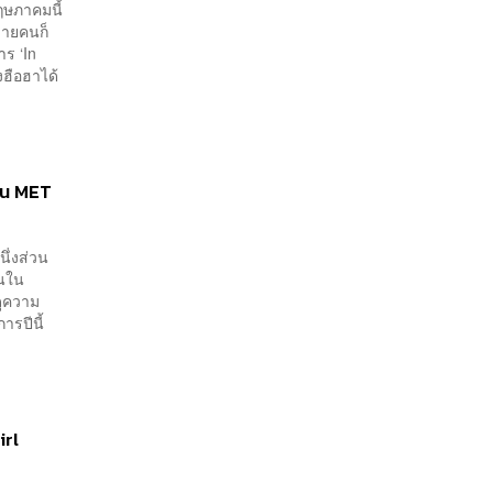
พฤษภาคมนี้
ลายคนก็
าร ‘In
งฮือฮาได้
ใน MET
ึ่งส่วน
านใน
ดูความ
รปีนี้
irl