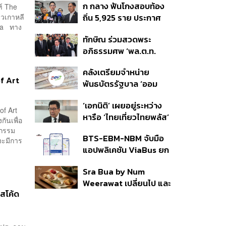
ก กลาง ฟันโกงสอบท้อง
ฑ์ The
350’ เสริมความมั่นคง
าวเกาหลี
ถิ่น 5,925 ราย ประกาศ
ชายแดน
Jia ทาง
บัญชีใหม่ 7 ส.ค. ส่วน 97
ทักษิณ ร่วมสวดพระ
ราย รอ ป.ป.ช. ขีดเส้นแล้ว
อภิธรรมศพ ‘พล.ต.ท.
เสร็จ 31 ส.ค.
ผ่อน’ บิดา ‘พักตร์พิไล ทวี
คลังเตรียมจำหน่าย
สิน’ สิริอายุ 103 ปี แกนนำ
f Art
พันธบัตรรัฐบาล ‘ออม
เพื่อไทย-บุคคลหลาก
พลัส’ รอบถัดไป เร็วสุด 4
วงการร่วมอาลัย
‘เอกนิติ’ เผยอยู่ระหว่าง
ก.ย.นี้ อาจเพิ่มสัดส่วนการ
of Art
หารือ ‘ไทยเที่ยวไทยพลัส’
ขายแบบ Small Lot First
ันเพื่อ
มีสิทธิใช้งบจากเงินกู้ 4
มากขึ้น
จกรรม
BTS-EBM-NBM จับมือ
แสนล้าน มั่นใจงบต่อ ‘ไทย
 จะมีการ
แอปพลิเคชัน ViaBus ยก
ช่วยไทย พลัส’ เฟส 2 มี
ระดับการติดตามตำแหน่ง
เพียงพอ
Sra Bua by Num
รถไฟฟ้า 3 สายแบบเรียล
Weerawat เปลี่ยนไป และ
ไทม์
รสโค้ด
นี่คือเหตุผลที่เราควรกลับ
ไปอีกครั้ง