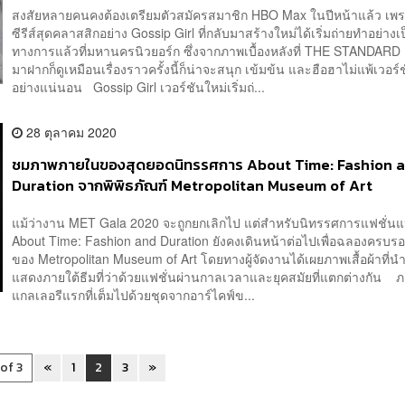
สงสัยหลายคนคงต้องเตรียมตัวสมัครสมาชิก HBO Max ในปีหน้าแล้ว เพร
ซีรีส์สุดคลาสสิกอย่าง Gossip Girl ที่กลับมาสร้างใหม่ได้เริ่มถ่ายทำอย่างเ
ทางการแล้วที่มหานครนิวยอร์ก ซึ่งจากภาพเบื้องหลังที่ THE STANDAR
มาฝากก็ดูเหมือนเรื่องราวครั้งนี้ก็น่าจะสนุก เข้มข้น และฮือฮาไม่แพ้เวอร์
อย่างแน่นอน Gossip Girl เวอร์ชันใหม่เริ่มถ่...
28 ตุลาคม 2020
ชมภาพภายในของสุดยอดนิทรรศการ About Time: Fashion 
Duration จากพิพิธภัณฑ์ Metropolitan Museum of Art
แม้ว่างาน MET Gala 2020 จะถูกยกเลิกไป แต่สำหรับนิทรรศการแฟชั่นแห
About Time: Fashion and Duration ยังคงเดินหน้าต่อไปเพื่อฉลองครบรอ
ของ Metropolitan Museum of Art โดยทางผู้จัดงานได้เผยภาพเสื้อผ้าที่น
แสดงภายใต้ธีมที่ว่าด้วยแฟชั่นผ่านกาลเวลาและยุคสมัยที่แตกต่างกัน
แกลเลอรีแรกที่เต็มไปด้วยชุดจากอาร์ไคฟ์ข...
 of 3
«
1
2
3
»