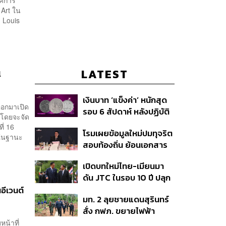
รรศการ
 Art ใน
 Louis
LATEST
l
เงินบาท ‘แข็งค่า’ หนักสุด
ออกมาเปิด
รอบ 6 สัปดาห์ หลังปฏิบัติ
 โดยจะจัด
การแทรกแซงเยนของ
ี่ 16
โรมเผยข้อมูลใหม่ปมทุจริต
สหรัฐฯ-ญี่ปุ่น Standard
n ในฐานะ
สอบท้องถิ่น ย้อนเอกสาร
Chartered เปิดเป้าสิ้นปีนี้
ประชุมปี 2567 พบชื่อ
จ่อแข็งต่อแตะ 32.50 บาท
เปิดบทใหม่ไทย-เมียนมา
อนุทิน จ่อสอบต่อเอี่ยว
ต่อดอลลาร์
ดัน JTC ในรอบ 10 ปี ปลุก
ตัดตอน ม.บูรพา หรือไม่
‘เส้นเลือดใหญ่’ ค้า
ีเวนต์
มท. 2 ลุยชายแดนสุรินทร์
ชายแดน ท่าเรือน้ำลึก
สั่ง กฟภ. ขยายไฟฟ้า
ทวาย
‘ปราสาทตาควาย–เนิน
น้าที่